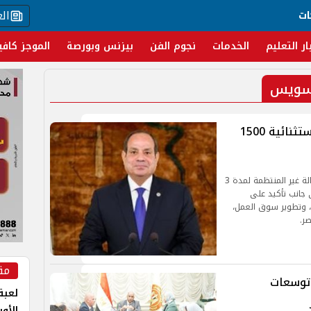
ال
ات
ار التعليم
الخدمات
نجوم الفن
بيزنس وبورصة
الموجز كافي
لسويس
الرئيس السيسي يوجه بصرف منحة استثنائية 1500
يمثل قرار صرف منحة بقيمة 1500 جنيه شهريًا للعمالة غير المنتظمة لمدة 3
 جانب تأكيد على
ة، وتطوير سوق العمل،
ر.
مق
 توسعات
لعبة 
الأو