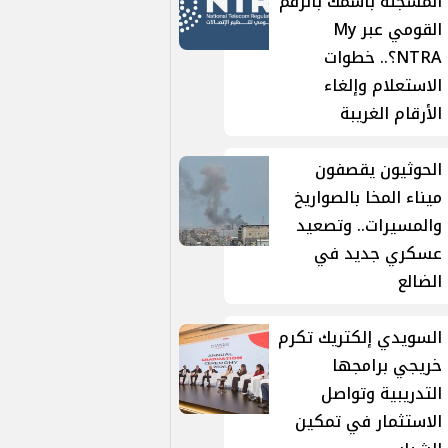
المسجلة باسمك بالرقم
القومي عبر My
NTRA؟.. خطوات
الاستعلام وإلغاء
الأرقام الغريبة
الحوثيون يقصفون
ميناء المخا بالصواريخ
والمسيرات.. وتصعيد
عسكري جديد في
الضالع
السويدي إلكتريك تكرم
خريجي برامجها
التدريبية وتواصل
الاستثمار في تمكين