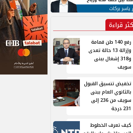
ان
 ياسر بركات
كثر قراءة
رفع 140 طن قمامة
وإزالة 13 حالة تعدى
و318 إشغال ببنى
سويف
تخفيض تنسيق القبول
بالثانوي العام ببنى
سويف من 236 إلى
231 درجة
كيف تعرف الخطوط