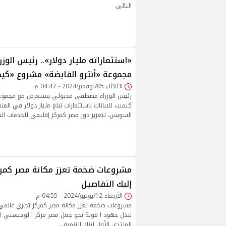
التالي.
«استثماراته مليار دولار».. رئيس الو
مجموعة «أنترو القابضة» مشروع «كيم
الثلاثاء 05/نوفمبر/2024 - 04:47 م
رئيس الوزراء مصطفى مدبولي يستعرض مع مجموعة 
كيميت للبيانات باستثمارات تبلغ مليار دولار في المن
السويس، لتعزيز دور مصر كمركز إقليمي للخدمات السحا
مشروعات ضخمة تعزز مكانة مصر كمرك
إليك التفاصيل
الأربعاء 12/يونيو/2024 - 04:55 م
مشروعات ضخمة تعزز مكانة مصر كمركز تجاري عالمي
لبذل جهود ا قوية نحو جعل مصر مركز ا لوجيستي ا 
المنتدى الأول لبنك التنمية…