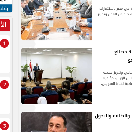
طهر
بقلم
 في مصر باستثمارات
 وزيادة فرص العمل وتعزيز
الأ
1
مدبولي من قلب السخنة يعلن افتتاح 9 مصانع
و
عي وتعزيز جاذبية
س الوزراء، مؤتمره
2
ادية لقناة السويس،
 والطاقة والتحول
3