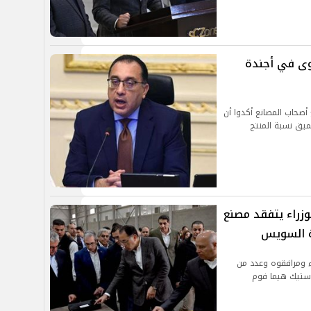
صوى في أجندة
صحاب المصانع أكدوا أن
عميق نسبة المنتج
س الوزراء يتفقد مصنع
اة السويس
 ومرافقوه وعدد من
استيك هيما فوم