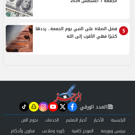
الجمعة 7 أغسطس 2026
فضل الصلاة على النبي يوم الجمعة.. رددها
5
كثيرًا فهي الأقرب إلى الله
العدد الورقي
tiktok
snapchat
instagram
youtube
twitter
facebook
newspaper
الرئيسية
الأخبار
أخبار التعليم
الخدمات
نجوم الفن
بيزنس وبورصة
الموجز كافية
كورة وملاعب
فتاوى وأحكام