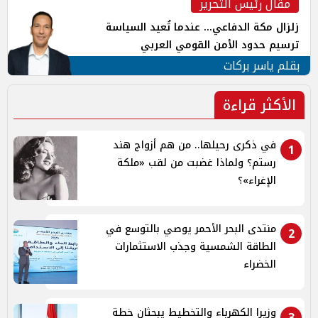
مقال رئيس التحرير
زلزال مكة الدفاعي... عندما تُعيد السياسة
ترسيم حدود الأمن القومي العربي
بقلم ياسر بركات
الأكثر قراءة
في ذكرى رحيلها.. من هم أزواج هند
1
رستم؟ ولماذا غضبت من لقب «ملكة
الإغراء»؟
منتدى البحر الأحمر يوصي بالتوسع في
2
الطاقة الشمسية وجذب الاستثمارات
الخضراء
وزيرا الكهرباء والتخطيط يبحثان خطة
3