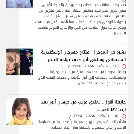
تُعد رحلة الفنانات مع الحجاب رحلة روحية بالدرجة الأولى
فهن يقررن تغير نمط حياتهن اعتقادًا منه بأنهن يقتربن من
خالقهن الفنانة عفاف شعيب، على سبيل المثال، عُرفت
بتحولها الروحي وارتدائها الحجاب، مما ألهم الكثير من النساء
وفتح نقاشًا حول العلاقة بين الفن والإيمان، الموجز يكشف
التفاصيل.
نشرة فن الموجز| افتتاح مهرجان الإسكندرية
السينمائي وسلمى أبو ضيف تواجه التنمر
الأربعاء 02/أكتوبر/2024 - 09:00 ص
يواصل نجوم الفن أعمالهم الفنية من سينما ودراما
ومهرجانات، بالإضافة إلى أبرز الأزمات والأحداث الفنية التي
تتصدر مواقع التواصل الاجتماعي.
خايفة أقول.. تعليق غريب من جيهان أنور بعد
ارتدائها للحجاب‎
الثلاثاء 01/أكتوبر/2024 - 07:24 م
فاجأت الفنانة جيهان أنور جمهورها وأصدقائها عبر حسابها
الرسمي على فيسبوك بإعلانها قرار ارتداء الحجاب.