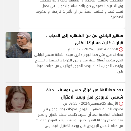
الشخصية والفنية، مؤكدة أن قراراتها كانت دائمًا شخصية،
وأن الالتزام الحقيقي هو بالاحتشام والأدوار التي تحمل
قيمة فنية وأخلاقية، بعيدًا عن أي تأثيرات خارجية أو ضغوط
اجتماعية
سهير البابلي من من الشهرة إلى الحجاب..
قرارات غيّرت مسارها الفني
الجمعة 14/فبراير/2025 - 03:37 م
يصادف في مثل هذا اليوم ذكرى ميلاد الفنانة سهير البابلي
الذي قدمت أعمالًا فنية سواء في الدراما والسينما والمسرح
وارتدت الحجاب، لذلك يرصد الموجز كواليس من حياتها فيما
يلي
بعد معاناتها من فراق حسن يوسف.. حياة
شمس البارودي قبل وبعد الاعتزال
الأربعاء 25/ديسمبر/2024 - 08:55 ص
تصدرت الفنانة شمس البارودي محركات بحث جوجل في
الساعات الماضية بعد أن نشرت كلمات مليئة بالحزن والصبر
بعد فقدان زوجها الفنان حسن يوسف، يرصد الموجز محطات
من حياة شمس البارودي قبل وبعد الاعتزال فيما يلي