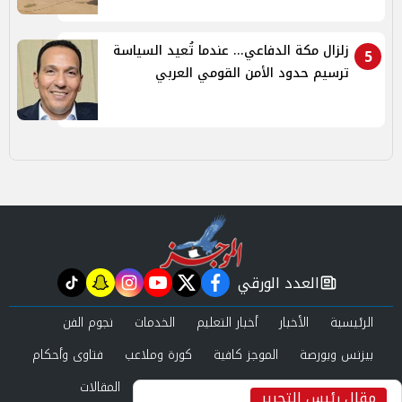
زلزال مكة الدفاعي... عندما تُعيد السياسة
5
ترسيم حدود الأمن القومي العربي
العدد الورقي
tiktok
snapchat
instagram
youtube
twitter
facebook
newspaper
الرئيسية
الأخبار
أخبار التعليم
الخدمات
نجوم الفن
بيزنس وبورصة
الموجز كافية
كورة وملاعب
فتاوى وأحكام
صحة وجمال
عرب وعالم
حوادث ومحاكم
المقالات
مقال رئيس التحرير