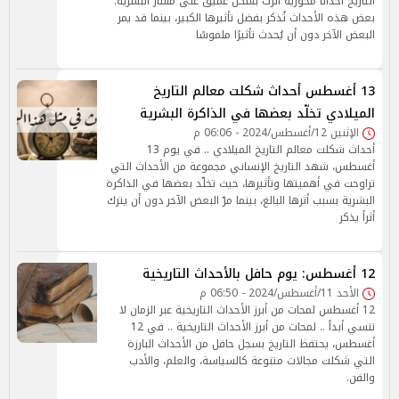
التاريخ أحداثًا محورية أثرت بشكل عميق على مسار البشرية.
بعض هذه الأحداث تُذكر بفضل تأثيرها الكبير، بينما قد يمر
البعض الآخر دون أن يُحدث تأثيرًا ملموسًا
13 أغسطس أحداث شكلت معالم التاريخ
الميلادي تخلّد بعضها في الذاكرة البشرية
الإثنين 12/أغسطس/2024 - 06:06 م
أحداث شكلت معالم التاريخ الميلادي .. في يوم 13
أغسطس، شهد التاريخ الإنساني مجموعة من الأحداث التي
تراوحت في أهميتها وتأثيرها، حيث تخلّد بعضها في الذاكرة
البشرية بسبب أثرها البالغ، بينما مرّ البعض الآخر دون أن يترك
أثراً يذكر
12 أغسطس: يوم حافل بالأحداث التاريخية
الأحد 11/أغسطس/2024 - 06:50 م
12 أغسطس لمحات من أبرز الأحداث التاريخية عبر الزمان لا
تنسي أبداً .. لمحات من أبرز الأحداث التاريخية .. في 12
أغسطس، يحتفظ التاريخ بسجل حافل من الأحداث البارزة
التي شكلت مجالات متنوعة كالسياسة، والعلم، والأدب
والفن.