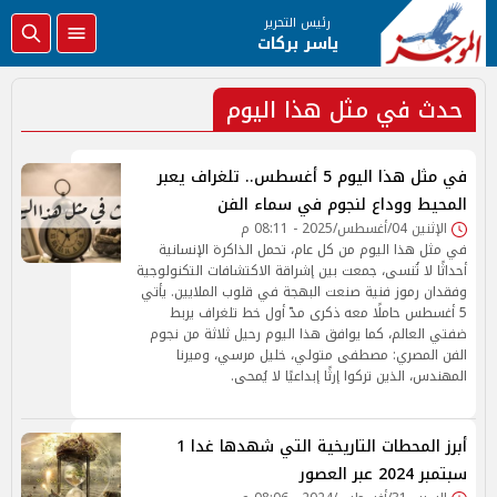
رئيس التحرير
ياسر بركات
حدث في مثل هذا اليوم
في مثل هذا اليوم 5 أغسطس.. تلغراف يعبر
المحيط ووداع لنجوم في سماء الفن
الإثنين 04/أغسطس/2025 - 08:11 م
في مثل هذا اليوم من كل عام، تحمل الذاكرة الإنسانية
أحداثًا لا تُنسى، جمعت بين إشراقة الاكتشافات التكنولوجية
وفقدان رموز فنية صنعت البهجة في قلوب الملايين. يأتي
5 أغسطس حاملًا معه ذكرى مدّ أول خط تلغراف يربط
ضفتي العالم، كما يوافق هذا اليوم رحيل ثلاثة من نجوم
الفن المصري: مصطفى متولي، خليل مرسي، وميرنا
المهندس، الذين تركوا إرثًا إبداعيًا لا يُمحى.
أبرز المحطات التاريخية التي شهدها غدا 1
سبتمبر 2024 عبر العصور