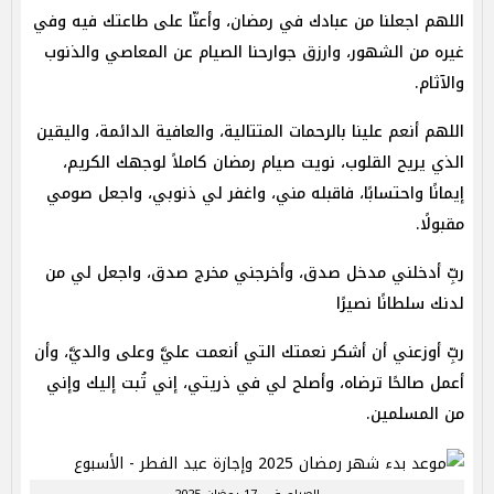
اللهم اجعلنا من عبادك في رمضان، وأعنّا على طاعتك فيه وفي
غيره من الشهور، وارزق جوارحنا الصيام عن المعاصي والذنوب
والآثام.
اللهم أنعم علينا بالرحمات المتتالية، والعافية الدائمة، واليقين
الذي يريح القلوب، نويت صيام رمضان كاملاً لوجهك الكريم،
إيمانًا واحتسابًا، فاقبله مني، واغفر لي ذنوبي، واجعل صومي
مقبولًا.
ربِّ أدخلني مدخل صدق، وأخرجني مخرج صدق، واجعل لي من
لدنك سلطانًا نصيرًا
ربِّ أوزعني أن أشكر نعمتك التي أنعمت عليَّ وعلى والديَّ، وأن
أعمل صالحًا ترضاه، وأصلح لي في ذريتي، إني تُبت إليك وإني
من المسلمين.