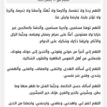
الصيام في 17 رمضان 2025
اللهم زدنا ولا تنقصنا، وأكرمنا ولا تُهنّا، وأعطنا ولا تحرمنا، وآثرنا
ولا تؤثر علينا، وارضنا وارضَ عنا.
اللهم توفنا مسلمين، وأحيِنا مسلمين، وألحقنا بالصالحين غير
خزايا ولا مفتونين. أعنّا على صيام رمضان وقيامه، وجنّبنا الزلل
والآثام، وارزقنا ذكرك وشكرك على الدوام.
اللهم إني أتبرأ من حولي وقوتي، وألتجئ إلى حولك وقوتك،
فاجعلني من أهل النفوس الطاهرة والقلوب الشاكرة.
اللهم إني أسألك الهدى، والتقى، والعفاف، والغنى، وألهمني
رشدي، وقني شر نفسي.
اللهم أسألك حسن الخاتمة، وجنّبنا الفتن ما ظهر منها وما
بطن، وبشّرني بالخير والفرج، فإنك خير المبشّرين.
اللهم اغفر لي، واهدني، وعافني، وارحمني، واجعلنا من الذين