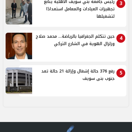
رئيس جامعة بني سويف الأهلية يتابع
3
تجهيزات العيادات والمعامل استعدادًا
لتشغيلها
حين تتكلم الجغرافيا بالرياضة... محمد صلاح
4
وزلزال الهوية في الشارع التركي
رفع 376 حالة إشغال وإزالة 21 حالة تعد
5
جنوب بنى سويف