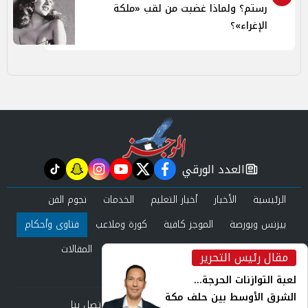
رستم؟ ولماذا غضبت من لقب «ملكة
الإغراء»؟
العدد الورقي
tiktok
snapchat
instagram
youtube
twitter
facebook
newspaper
الرئيسية
الأخبار
أخبار التعليم
الخدمات
نجوم الفن
بيزنس وبورصة
الموجز كافية
كورة وملاعب
فتاوى وأحكام
صحة وجمال
عرب وعالم
حوادث ومحاكم
المقالات
مقال رئيس التحرير
inst
العدد الورقي
لعبة التوازنات الحرجة...
الشرق الأوسط بين حلف مكة
من نحن
سياسة الخصوصية
اتصل بنا