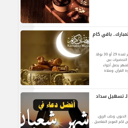
على موعد شهر رمضان 2025 المبارك.. باقي كام
موعد شهر رمضان 2025 سيبدأ في 1 مارس ويستمر لمدة 29 أو 30 يومًا،
 التحضيرات بين
الشهر يحمل أجواء
ة القرآن، وصلاة
 لـ تسهيل سداد
الديون، وجلب الرزق،
 لكم الموجز التفاصيل .