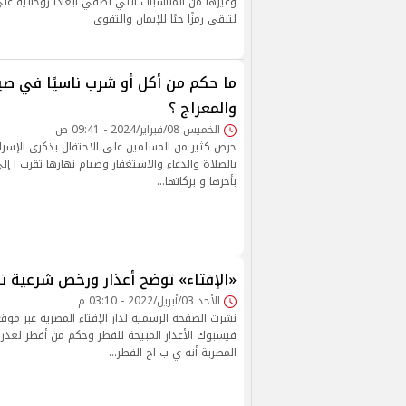
وغيرها من المناسبات التي تُضفي أبعادًا روحانية عل
لتبقى رمزًا حيًا للإيمان والتقوى.
ما حكم من أكل أو شرب ناسيًا في صيا
والمعراج ؟
الخميس 08/فبراير/2024 - 09:41 ص
حرص كثير من المسلمين على الاحتفال بذكرى الإسراء 
بالصلاة والدعاء والاستغفار وصيام نهارها تقرب ا إلى
بأجرها و بركاتها…
«الإفتاء» توضح أعذار ورخص شرعية تب
الأحد 03/أبريل/2022 - 03:10 م
نشرت الصفحة الرسمية لدار الإفتاء المصرية عبر موق
فيسبوك الأعذار المبيحة للفطر وحكم من أفطر لعذر 
المصرية أنه ي ب اح الفطر…