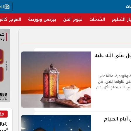
ال
ات
ار التعليم
الخدمات
نجوم الفن
بيزنس وبورصة
الموجز كافي
ل صلي الله عليه
 والروحية، قائمًا على
لتي تناولها النبي، ظل
ي خالد يصلح لكل زمان
مق
 مصر..أول أيام الصيام
زلزا
تُعي