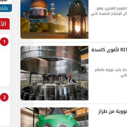
الأم
بقلم
تاسع في التقويم الهجري، وهو
ان الإسلام الخمسة التي
الأ
1
روساتوم تُكمل تصنيع مفاعل RITM-400 لأقوى كاسحة
عل RITM-400 لأقوى كاسحة جليد نووية بالعالم
الي.
2
ووية من طراز