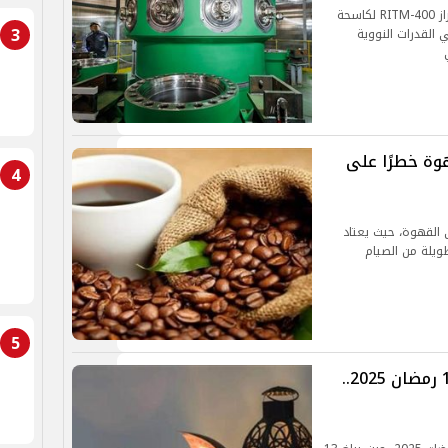
ننقل لكم تفاصيل استكمال تصنيع أول مفاعل من طراز RITM-400 لكاسحة
3
 القدرات النووية
وة خطرًا على
4
 القهوة، حيث يعتاد
ويلة من الصيام
5
تعرف على عدد ساعات الصيام في 19 رمضان 2025..