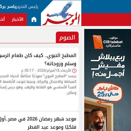
رئيس التحرير
ياسر برك
الأخبار
أخب
الصوم
المطبخ النبوي.. كيف كان طعام الرسو
وسلم وزوجاته؟
الأربعاء 18/فبراير/2026 - 05:17 م
يجسد “المطبخ النبوي” نموذجًا متكاملًا للحياة الصحية
البساطة والاعتدال والبركة، وبينما تنوعت الأطعمة ا
المبدأ الأساسي هو القناعة والزهد، وهو درس إنسان
ومكان.
موعد شهر رمضان 2026 في
فلكيًا وموعد عيد الفطر