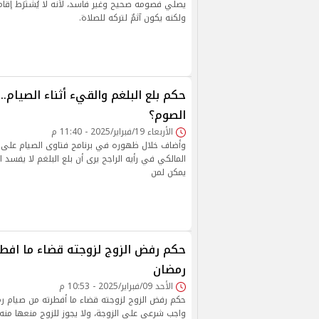
يصلي فصومه صحيح وغير فاسد، لأنه لا يُشتَرَط إقا
ولكنه يكون آثمٌ لتركه للصلاة.
حكم بلع البلغم والقيء أثناء الصيام.
الصوم؟
الأربعاء 19/فبراير/2025 - 11:40 م
وأضاف خلال ظهوره في برنامج فتاوى الصيام على ق
المالكي في رأيه الراجح يرى أن بلع البلغم لا يفسد ال
يمكن لمن
حكم رفض الزوج لزوجته قضاء ما افط
رمضان
الأحد 09/فبراير/2025 - 10:53 م
حكم رفض الزوج لزوجته قضاء ما أفطرته من صيام رم
واجب شرعي على الزوجة، ولا يجوز للزوج منعها منه