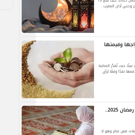
ينشر الموجز فيما يلي عدد ساعات الصيام في 19 رمضان 2025، حيث يبلغ 13
ية إخراجها وقيمتها
ينًا، حيث تُقدَّر العطية
واز دفعها نقدًا وفقًا لرأي
هل يجوز الصوم بدون صلاه في شهر رمضان 2025..
اه، فمن صام وهو لا