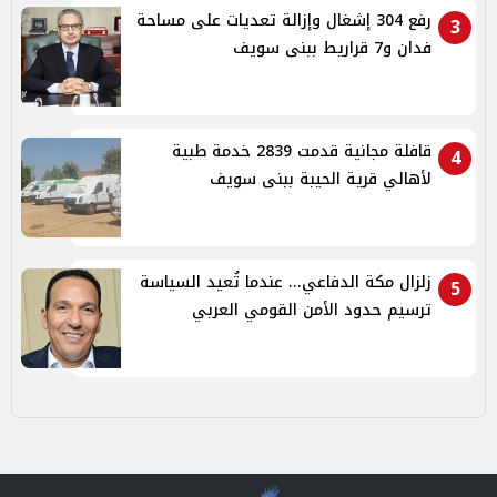
رفع 304 إشغال وإزالة تعديات على مساحة
3
فدان و7 قراريط ببنى سويف
قافلة مجانية قدمت 2839 خدمة طبية
4
لأهالي قرية الحيبة ببنى سويف
زلزال مكة الدفاعي... عندما تُعيد السياسة
5
ترسيم حدود الأمن القومي العربي