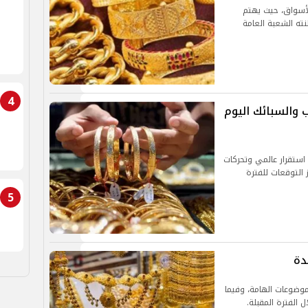
لأسواق، حيث يهتم
نته الشعبة العامة
4
 والسبائك اليوم
عار الذهب اليوم الأحد 27 أبريل 2025 مع استقرار عالمي وتحركات
التوقعات للفترة
5
دة
موضوعات الهامة، وفيما
 الفترة المقبلة.