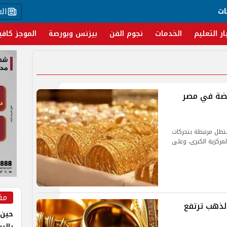
ال
ات
ار التعليم
الخدمات
نجوم الفن
بيزنس وبورصة
الموجز كافي
فضة في مصر
تظل مرتبطة بتحركات
لمركزية الكبرى، وعلى
مق
الذهب ترتفع
حين 
بالر