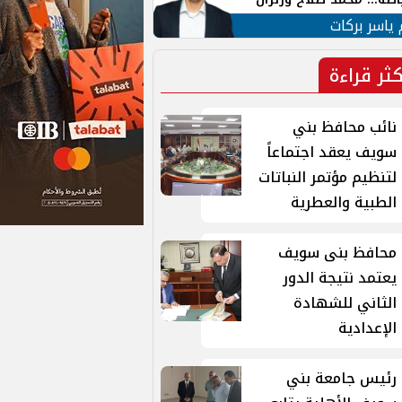
ية في الشارع التركي
 ياسر بركات
كثر قراءة
نائب محافظ بني
سويف يعقد اجتماعاً
لتنظيم مؤتمر النباتات
الطبية والعطرية
محافظ بنى سويف
يعتمد نتيجة الدور
الثاني للشهادة
الإعدادية
رئيس جامعة بني