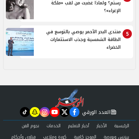
رستم؟ ولماذا غضبت من لقب «ملكة
الإغراء»؟
منتدى البحر الأحمر يوصي بالتوسع في
5
الطاقة الشمسية وجذب الاستثمارات
الخضراء
العدد الورقي
tiktok
snapchat
instagram
youtube
twitter
facebook
newspaper
الرئيسية
الأخبار
أخبار التعليم
الخدمات
نجوم الفن
بيزنس وبورصة
الموجز كافية
كورة وملاعب
فتاوى وأحكام