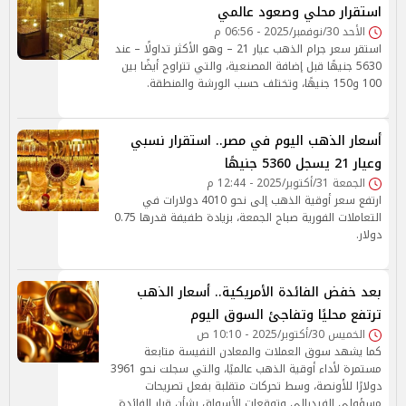
استقرار محلي وصعود عالمي
الأحد 30/نوفمبر/2025 - 06:56 م
استقر سعر جرام الذهب عيار 21 – وهو الأكثر تداولًا – عند
5630 جنيهًا قبل إضافة المصنعية، والتي تتراوح أيضًا بين
100 و150 جنيهًا، وتختلف حسب الورشة والمنطقة.
أسعار الذهب اليوم في مصر.. استقرار نسبي
وعيار 21 يسجل 5360 جنيهًا
الجمعة 31/أكتوبر/2025 - 12:44 م
ارتفع سعر أوقية الذهب إلى نحو 4010 دولارات في
التعاملات الفورية صباح الجمعة، بزيادة طفيفة قدرها 0.75
دولار.
بعد خفض الفائدة الأمريكية.. أسعار الذهب
ترتفع محليًا وتفاجئ السوق اليوم
الخميس 30/أكتوبر/2025 - 10:10 ص
كما يشهد سوق العملات والمعادن النفيسة متابعة
مستمرة لأداء أوقية الذهب عالميًا، والتي سجلت نحو 3961
دولارًا للأونصة، وسط تحركات متقلبة بفعل تصريحات
مسؤولي الفيدرالي وتوقعات الأسواق بشأن قرار الفائدة