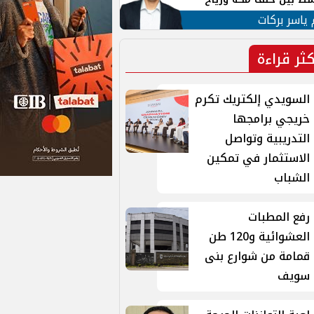
ان
 ياسر بركات
كثر قراءة
السويدي إلكتريك تكرم
خريجي برامجها
التدريبية وتواصل
الاستثمار في تمكين
الشباب
رفع المطبات
العشوائية و120 طن
قمامة من شوارع بنى
سويف