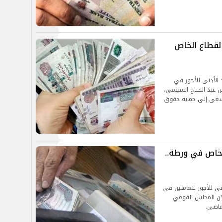
القطاع الخاص
الأدنى للأجور في
ت الرئيس عبد الفتاح السيسي،
 تسعى إلى حماية حقوق
لخاص في ورطة..
نى للأجور للعاملين في
لك بعد إعلان المجلس القومي
لماضي.