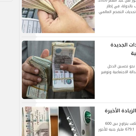
من المتوقع أن يتم الإعلان عن زيادة الحد الأدنى للأجور قبل عيد الفطر 2026،
حو 4.5 مليون موظف بالدولة، في إطار
حديات التضخم العالمي.
.جدول الزيادات الجديدة
ية
ر توجه الدولة نحو تحسين الدخل
لة الاجتماعية وتوفير
إلى جانب الزيادة، يحصل العاملون على حافز إضافي ثابت يتراوح بين 600
و700 جنيه، وقد خصصت الموازنة العامة للدولة نحو 679.1 مليار جنيه للأجور