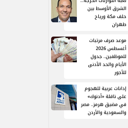
لعبة التوازنات الحرجة...
الشرق الأوسط بين
حلف مكة ورياح
طهران
موعد صرف مرتبات
أغسطس 2026
للموظفين.. جدول
الأيام والحد الأدنى
للأجور
إدانات عربية للهجوم
على ناقلة «أدنوك»
في مضيق هرمز.. مصر
والسعودية والأردن