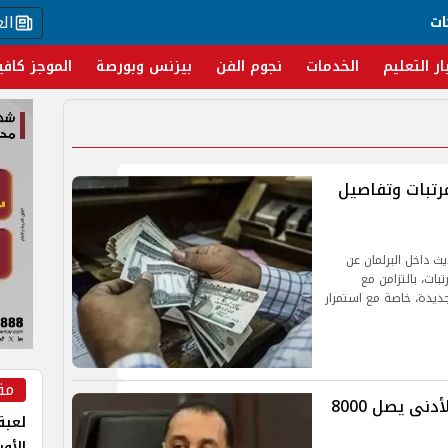
ال
ات
ار التعليم
الخدمات
نجوم الفن
بيزنس وبورصة
الموجز كافي
رتبات وتفاصيل
ث داخل البرلمان عن
بات، بالتزامن مع
لجديدة، خاصة مع استمرار
مق
زيادة المرتبات 2026 في مصر.. الحد الأدنى يصل 8000
لعبة 
الأو