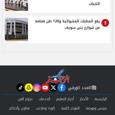
الشباب
رفع المطبات العشوائية و120 طن قمامة
5
من شوارع بنى سويف
العدد الورقي
tiktok
snapchat
instagram
youtube
twitter
facebook
newspaper
الرئيسية
الأخبار
أخبار التعليم
الخدمات
نجوم الفن
بيزنس وبورصة
الموجز كافية
كورة وملاعب
فتاوى وأحكام