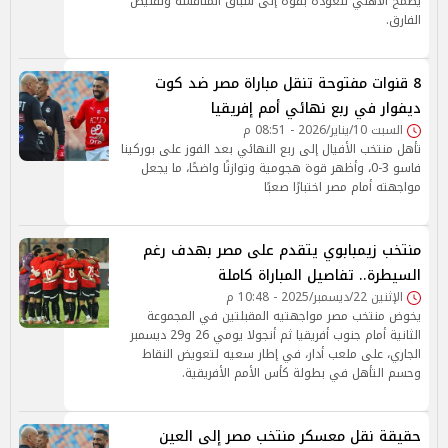
يطمح الأهلي للعودة بقوة إلى سباق المنافسة وتقليص
الفارق.
8 قنوات مفتوحة تنقل مباراة مصر ضد كوت
ديفوار في ربع نهائي أمم إفريقيا
السبت 10/يناير/2026 - 08:51 م
تأهل منتخب الأفيال إلى ربع النهائي بعد الفوز على بوركينا
فاسو 3-0، وأظهر قوة هجومية وتوازنًا واضحًا، ما يجعل
مواجهته أمام مصر اختبارًا صعبًا
منتخب زيمبابوي يتقدم على مصر بهدف رغم
السيطرة.. تفاصيل المباراة كاملة
الإثنين 22/ديسمبر/2025 - 10:48 م
يخوض منتخب مصر مواجهتيه المقبلتين في المجموعة
الثانية أمام جنوب أفريقيا ثم أنجولا يومي 26 و29 ديسمبر
الجاري، على ملعب أدار، في إطار سعيه لتعويض النقاط
وحسم التأهل في بطولة كأس الأمم الأفريقية.
حقيقة نقل معسكر منتخب مصر إلى العين