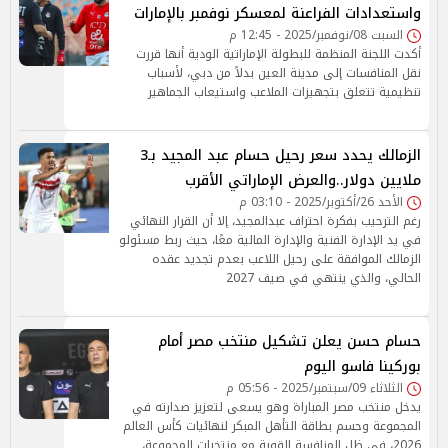
واستعدادات الفراعنة لمعسكر نوفمبر بالإمارات
السبت 08/نوفمبر/2025 - 12:45 م
أكدت اللجنة المنظمة للبطولة الإماراتية الودية أنها قررت
نقل المنافسات إلى مدينة العين بدلاً من دبي، لأسباب
تنظيمية تتعلق بتجهيزات الملاعب واستيعاب الجماهير
الزمالك يحدد سعر رحيل حسام عبد المجيد بـ3
ملايين دولار..والعرض الإماراتي الأقرب
الأحد 26/أكتوبر/2025 - 03:10 م
رغم الترحيب بفكرة احتراف عبدالمجيد، إلا أن القرار النهائي
في يد الإدارة الفنية والإدارة المالية معًا، حيث ربط مسئولو
الزمالك الموافقة على رحيل اللاعب بعدم تجديد عقده
الحالي، والذي ينتهي في صيف 2027
حسام حسن يعلن تشكيل منتخب مصر أمام
بوركينا فاسو اليوم
الثلاثاء 09/سبتمبر/2025 - 05:56 م
يدخل منتخب مصر المباراة وهو يسعى لتعزيز صدارته في
المجموعة وحسم بطاقة التأهل المبكر لنهائيات كأس العالم
2026، في ظل المنافسة القوية مع منتخبات المجموعة،