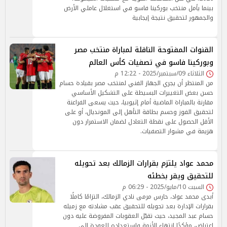
بينما يأمل منتخب بوركينا فاسو في استغلال عاملي الأرض
والجمهور لتحقيق نتيجة إيجابية
القنوات المفتوحة الناقلة لمباراة منتخب مصر
وبوركينا فاسو في تصفيات كأس العالم
الثلاثاء 09/سبتمبر/2025 - 12:22 م
من المنتظر أن يجري الجهاز الفني لمنتخب مصر بقيادة حسام
حسن بعض التغييرات البسيطة على التشكيل الأساسي
مقارنة بالمباراة الماضية أمام إثيوبيا، حيث يسعى الفراعنة
لتحقيق الفوز وحسم بطاقة التأهل إلى المونديال، أو على
الأقل الحصول على نقطة التعادل لضمان الاستمرار دون
هزيمة في مشوار التصفيات.
محمد عواد يلتزم بقرارات الزمالك بعد تحويله
للتحقيق ويقر بخطئه
السبت 10/مايو/2025 - 06:29 م
أبدى محمد عواد، حارس مرمى نادي الزمالك، التزامًا كاملًا
بقرارات الإدارة بعد تحويله للتحقيق عقب مشادته مع زميله
حسام عبد المجيد، حيث تقبّل العقوبات المفروضة عليه دون
اعتراض، مؤكدًا انتهاء الأزمة واستعداده للعودة إلى