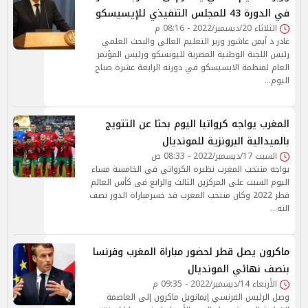
في الدورة 43 للمجلس التنفيذي للإيسيسكو
الثلاثاء 20/ديسمبر/2022 - 08:16 م
غادر د أيمن عاشور وزير التعليم العالي والبحث العلمي
رئيس اللجنة الوطنية المصرية لليونسكو ورئيس المؤتمر
العام لمنظمة الايسيسكو في دورته الرابعة عشرة صباح
اليوم…
المغرب يواجه كرواتيا اليوم بحثا عن التتويج
بالميدالية البرونزية للمونديال
السبت 17/ديسمبر/2022 - 08:33 ص
يواجه منتخب المغرب نظيره الكرواتي في الخامسة مساء
اليوم السبت على المركزين الثالث والرابع فى كأس العالم
قطر 2022 وكان منتخب المغرب قد خسرمباراة الدور نصف
النه…
ماكرون يصل قطر لحضور مباراة المغرب وفرنسا
بنصف نهائي المونديال
الأربعاء 14/ديسمبر/2022 - 09:35 م
وصل الرئيس الفرنسي إيمانويل ماكرون إلى العاصمة