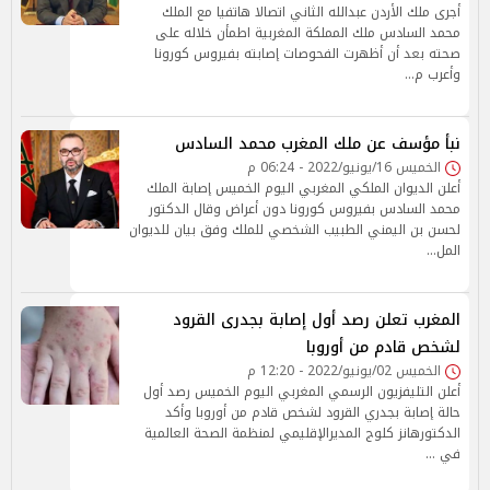
أجرى ملك الأردن عبدالله الثاني اتصالا هاتفيا مع الملك
محمد السادس ملك المملكة المغربية اطمأن خلاله على
صحته بعد أن أظهرت الفحوصات إصابته بفيروس كورونا
وأعرب م…
نبأ مؤسف عن ملك المغرب محمد السادس
الخميس 16/يونيو/2022 - 06:24 م
أعلن الديوان الملكي المغربي اليوم الخميس إصابة الملك
محمد السادس بفيروس كورونا دون أعراض وقال الدكتور
لحسن بن اليمني الطبيب الشخصي للملك وفق بيان للديوان
المل…
المغرب تعلن رصد أول إصابة بجدرى القرود
لشخص قادم من أوروبا
الخميس 02/يونيو/2022 - 12:20 م
أعلن التليفزيون الرسمي المغربي اليوم الخميس رصد أول
حالة إصابة بجدري القرود لشخص قادم من أوروبا وأكد
الدكتورهانز كلوج المديرالإقليمي لمنظمة الصحة العالمية
في …