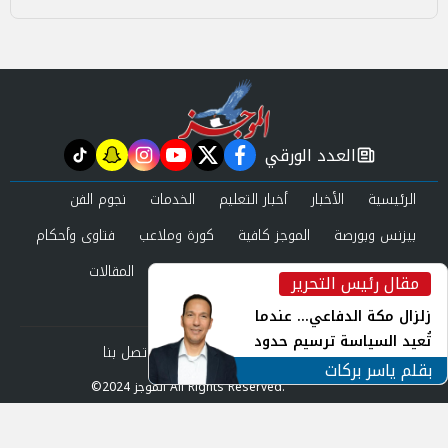
العدد الورقي
tiktok
snapchat
instagram
youtube
twitter
facebook
newspaper
الرئيسية
الأخبار
أخبار التعليم
الخدمات
نجوم الفن
بيزنس وبورصة
الموجز كافية
كورة وملاعب
فتاوى وأحكام
صحة وجمال
عرب وعالم
حوادث ومحاكم
المقالات
مقال رئيس التحرير
inst
العدد الورقي
زلزال مكة الدفاعي... عندما
تُعيد السياسة ترسيم حدود
من نحن
سياسة الخصوصية
اتصل بنا
الأمن القومي العربي
بقلم ياسر بركات
©2024 الموجز All Rights Reserved.
Powered by