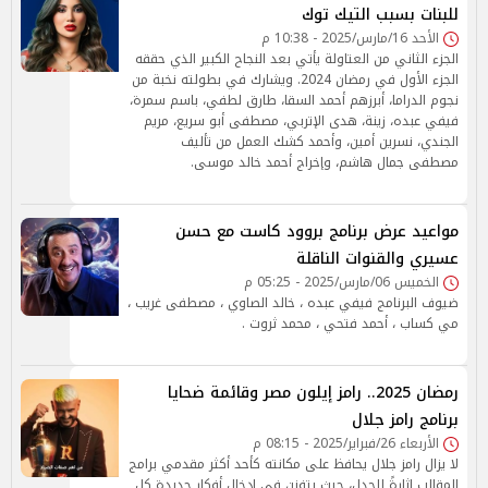
للبنات بسبب التيك توك
الأحد 16/مارس/2025 - 10:38 م
الجزء الثاني من العتاولة يأتي بعد النجاح الكبير الذي حققه
الجزء الأول في رمضان 2024. ويشارك في بطولته نخبة من
نجوم الدراما، أبرزهم أحمد السقا، طارق لطفي، باسم سمرة،
فيفي عبده، زينة، هدى الإتربي، مصطفى أبو سريع، مريم
الجندي، نسرين أمين، وأحمد كشك العمل من تأليف
مصطفى جمال هاشم، وإخراج أحمد خالد موسى.
مواعيد عرض برنامج بروود كاست مع حسن
عسيري والقنوات الناقلة
الخميس 06/مارس/2025 - 05:25 م
ضيوف البرنامج فيفي عبده ، خالد الصاوي ، مصطفى غريب ،
مي كساب ، أحمد فتحي ، محمد ثروت .
رمضان 2025.. رامز إيلون مصر وقائمة ضحايا
برنامج رامز جلال
الأربعاء 26/فبراير/2025 - 08:15 م
لا يزال رامز جلال يحافظ على مكانته كأحد أكثر مقدمي برامج
المقالب إثارةً للجدل، حيث يتفنن في إدخال أفكار جديدة كل