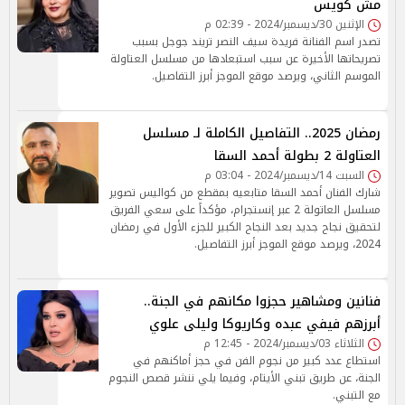
مش كويس
الإثنين 30/ديسمبر/2024 - 02:39 م
تصدر اسم الفنانة فريدة سيف النصر تريند جوجل بسبب
تصريحاتها الأخيرة عن سبب استبعادها من مسلسل العتاولة
الموسم الثاني، ويرصد موقع الموجز أبرز التفاصيل.
رمضان 2025.. التفاصيل الكاملة لـ مسلسل
العتاولة 2 بطولة أحمد السقا
السبت 14/ديسمبر/2024 - 03:04 م
شارك الفنان أحمد السقا متابعيه بمقطع من كواليس تصوير
مسلسل العاتولة 2 عبر إنستجرام، مؤكداً على سعي الفريق
لتحقيق نجاح جديد بعد النجاح الكبير للجزء الأول في رمضان
2024، ويرصد موقع الموجز أبرز التفاصيل.
فنانين ومشاهير حجزوا مكانهم في الجنة..
أبرزهم فيفي عبده وكاريوكا وليلى علوي
الثلاثاء 03/ديسمبر/2024 - 12:45 م
استطاع عدد كبير من نجوم الفن في حجز أماكنهم في
الجنة، عن طريق تبني الأيتام، وفيما يلي ننشر قصص النجوم
مع التبني.