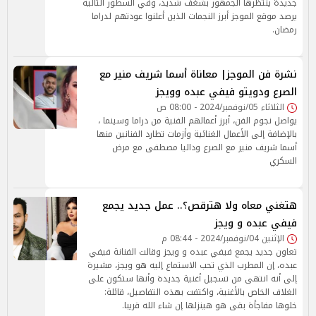
جديدة ينتظرها الجمهور بشغف شديد، وفي السطور التالية
يرصد موقع الموجز أبرز النجمات الذين أعلنوا عودتهم لدراما
رمضان.
نشرة فن الموجز| معاناة أسما شريف منير مع
الصرع ودويتو فيفي عبده وويجز
الثلاثاء 05/نوفمبر/2024 - 08:00 ص
يواصل نجوم الفن، أبرز أعمالهم الفنية من دراما وسينما ،
بالإضافة إلى الأعمال الغنائية وأزمات تطارد الفنانين منها
أسما شريف منير مع الصرع وداليا مصطفى مع مرض
السكري
هتغني معاه ولا هترقص؟.. عمل جديد يجمع
فيفي عبده و ويجز
الإثنين 04/نوفمبر/2024 - 08:44 م
تعاون جديد يجمع فيفي عبده و ويجز وقالت الفنانة فيفي
عبده، إن المطرب الذي تحب الاستماع إليه هو ويجز، مشيرة
إلى أنه انتهى من تسجيل أغنية جديدة وأنها ستكون على
الغلاف الخاص بالأغنية، واكتفت بهذه التفاصيل، قائلة:
خلوها مفاجأة بقى هو هينزلها إن شاء الله قريبا.