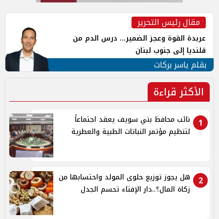
مقال رئيس التحرير
عربدة القوة وعجز الضمير... درس الدم من
قلنديا إلى جنوب لبنان
بقلم ياسر بركات
الأكثر قراءة
نائب محافظ بني سويف يعقد اجتماعاً
1
لتنظيم مؤتمر النباتات الطبية والعطرية
هل يجوز توزيع حلوى المولد واحتسابها من
2
زكاة المال؟..دار الإفتاء تحسم الجدل