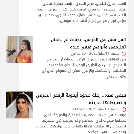
السقا، طارق لطفي، مريم الجندي ، باسم سمرة، فيفي
عبده، مصطفى ابو سريع، احمد كشك، هدى الاتربي ، زينب
العبد، نهى عابدين، ميمي جمال، محمد التاجي، منة تيسير،
مؤمن نور، وهو من إخراج أحمد خالد موسى.
الفن مش في الكراس.. نجمات لم يكملن
تعليمهن وأبرزهم فيفي عبده
السبت 11/يناير/2025 - 05:20 ص
في النهاية، تثبت مسيرات هؤلاء النجمات أن التعليم
التقليدي ليس هو الطريق الوحيد للنجاح، فالموهبة
الحقيقية، والاجتهاد، والإصرار، يمكن أن يتفوقوا على أي
عائق كل واح
فيفي عبده.. رحلة صعود أيقونة الرقص الشرقي
و تصريحاتها الجريئة
الجمعة 10/يناير/2025 - 08:41 م
عرفت فيفي عبده بشخصيتها العفوية والصريحة، التي
جعلتها محبوبة لدى الجماهير وقد تعرضت في مسيرتها
للعديد من الانتقادات، لكنها دائماً ما كانت تواجهها بابتسامة
وثقة في النفس، مؤكدة