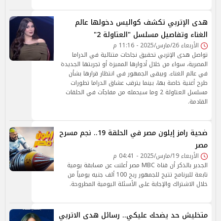
هدى الإتربي تكشف كواليس دخولها عالم
الغناء وتفاصيل مسلسل "العتاولة 2"
الأربعاء 26/مارس/2025 - 11:16 م
تواصل هدى الإتربي تحقيق نجاحات متتالية في الدراما
المصرية، سواء من خلال أدوارها المميزة أو تجربتها الجديدة
في عالم الغناء. ويبقى الجمهور في انتظار قرارها بشأن
طرح أغنية خاصة بها، بينما يترقب عشاق الدراما تطورات
مسلسل العتاولة 2 وما سيحمله من مفاجآت في الحلقات
القادمة.
ضحية رامز إيلون مصر في الحلقة 19.. نجم مسرح
مصر
الأربعاء 19/مارس/2025 - 04:41 م
الجدير بالذكر أن قناة MBC مصر أعلنت عن مسابقة يومية
تابعة للبرنامج تتيح للجمهور ربح 100 ألف جنيه يومياً من
خلال الاشتراك والإجابة على الأسئلة اليومية المطروحة.
متخليش حد يضحك عليكي.. رسائل هدى الاتربي