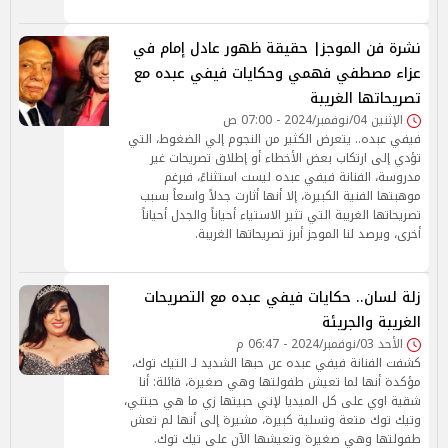
نشرة فن الموجز| حقيقة ظهور عادل إمام في
عزاء مصطفي فهمي وحكايات فيفي عبده مع
تصريحاتها الغريبة
الإثنين 04/نوفمبر/2024 - 07:00 ص
فيفي عبده.. يتعرض الكثير من النجوم إلي الضغوط، التي
تؤدي إلى ارتكاب بعض الأخطاء أو إطلاق تصريحات غير
مدروسة، الفنانة فيفي عبده ليست استثناءً، فبرغم
موهبتها الفنية الكبيرة، إلا أنها أثارت جدلاً واسعاً بسبب
تصريحاتها الغريبة التي تثير الاستياء أحياناً والجدل أحياناً
أخرى، ويرصد لنا الموجز أبرز تصريحاتها الغريبة.
زلة لسان.. حكايات فيفي عبده مع التصريحات
الغريبة والجريئة
الأحد 03/نوفمبر/2024 - 06:47 م
كشفت الفنانة فيفي عبده عن حبها الشديد لـ التيك توك،
مؤكدة أنها لما تعيش طفولتها وهي صغيرة، قائلة: أنا
شقية اوي على كل الميديا لإني حبيتها زي ما هي حبتني،
وتيك توك متعة وتسلية كبيرة، مشيرة إلى أنها لم تعش
طفولتها وهي صغيرة وتعيشها الآن على تيك توك.