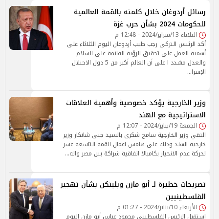
رسائل أردوغان خلال كلمته بالقمة العالمية
للحكومات 2024 بشأن حرب غزة
الثلاثاء 13/فبراير/2024 - 12:48 م
أكد الرئيس التركي رجب طيب أردوغان اليوم الثلاثاء على
أهمية العمل على تحقيق الرؤية القائمة على السلام
والعدل مشدد ا على أن العالم أكبر من 5 دول الاحتلال
الإسرا…
وزير الخارجية يؤكد خصوصية وأهمية العلاقات
الاستراتيجية مع الهند
الجمعة 19/يناير/2024 - 12:07 م
التقي وزير الخارجية سامح شكرى بالسيد جيى شانكار وزير
خارجية الهند وذلك على هامش اعمال القمة التاسعة عشر
لحركة عدم الانحياز بكامبالا اتفاقية شراكة بين مصر واله…
تصريحات خطيرة لـ أبو مازن وبلينكن بشأن تهجير
الفلسطينيين
الأربعاء 10/يناير/2024 - 01:27 م
استقبل الرئيس الفلسطيني محمود عباس أبو مازن اليوم