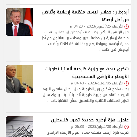
أردوغان: حماس ليست منظمة إرهابية وتُناضل
من أجل أرضها
الأربعاء 25/أكتوبر/2023 - 04:29 م
قال الرئيس التركي رجب طيب أردوغان إن حماس ليست
منظمة إرهابية بل جماعة تحرير ومجاهدين يقاتلون من أجل
حماية أرضهم ومواطنيهم وفقا لشبكة CNN وأضاف
أردوغان في كلمة…
شكرى يبحث مع وزيرة خارجية ألمانيا تطورات
الأوضاع بالأراضى الفلسطينية
الأربعاء 05/يوليو/2023 - 04:40 م
بحث سامح شكري وزيرالخارجية خلال اتصال هاتفي اليوم
الأربعاء تلقاه من وزيرة خارجية ألمانيا أنالينا بيربوك سبل
تعزيز العلاقات الثنائية والتنسيق بشأن القضايا ذات …
عاجل.. هزة أرضية جديدة تضرب فلسطين
الأربعاء 08/فبراير/2023 - 06:33 م
ضربت هزة أرضية خفيفة مساء اليوم الأربعاء الأراضي