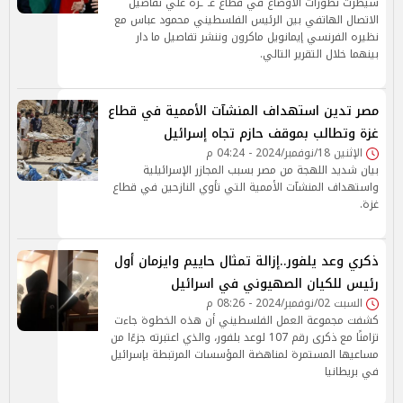
سيطرت تطورات الأوضاع في قطاع غـ ـزة علي تفاصيل
الاتصال الهاتفي بين الرئيس الفلسطيني محمود عباس مع
نظيره الفرنسي إيمانويل ماكرون وننشر تفاصيل ما دار
بينهما خلال التقرير التالي.
مصر تدين استهداف المنشآت الأممية في قطاع
غزة وتطالب بموقف حازم تجاه إسرائيل
الإثنين 18/نوفمبر/2024 - 04:24 م
بيان شديد اللهجة من مصر بسبب المجازر الإسرائيلية
واستهداف المنشآت الأممية التي تأوي النازحين في قطاع
غزة.
ذكري وعد يلفور..إزالة تمثال حاييم وايزمان أول
رئيس للكيان الصهيوني في اسرائيل
السبت 02/نوفمبر/2024 - 08:26 م
كشفت مجموعة العمل الفلسطيني أن هذه الخطوة جاءت
تزامنًا مع ذكرى رقم 107 لوعد بلفور، والذي اعتبرته جزءًا من
مساعيها المستمرة لمناهضة المؤسسات المرتبطة بإسرائيل
في بريطانيا