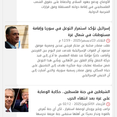
الأوضاع، ودفع جهود السلام، والحفاظ على حقوق الشعب
الفلسطيني في إقامة دولته المستقلة وفق قرارات
الشرعية الدولية.
إسرائيل تؤكد استمرار التوغل في سوريا وإقامة
مستوطنات في شمال غزة
الثلاثاء 23/ديسمبر/2025 - 12:59 م
نقلت مصادر محلية عن مختار قريتي عبدين ومعرية موفق
محمود أن القوات الإسرائيلية تقدمت فجر اليوم بين القريتين
وأقامت حاجزًا مؤقتًا عند نقطة المقسم، ما أدى إلى قيد
حركة التنقل وأثار القلق بين الأهالي، ويأتي هذا التوغل
ضمن سلسلة عمليات برية متكررة تهدف إلى التضييق على
حياة السكان، وفق مصادر رسمية سورية، والتي أشارت إلى
أن الجيش الإسرائيلي
الشياطين في جنة فلسطين.. حكاية الوصاية
علي غزة بعد انتهاء الحرب
الأربعاء 01/أكتوبر/2025 - 02:12 ص
ترامب وبلير يروجان لوصفة استقرار ، لكن أي جنة تُفرض
بالقوة وتدار بعيدًا عن أهلها ستبقى جنة مزيفة تحرسها