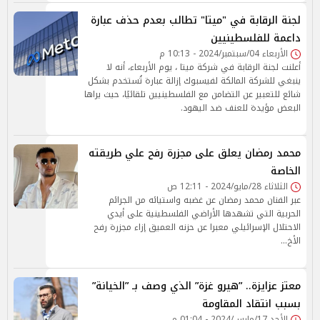
لجنة الرقابة في "ميتا" تطالب بعدم حذف عبارة
داعمة للفلسطينيين
الأربعاء 04/سبتمبر/2024 - 10:13 م
أعلنت لجنة الرقابة في شركة ميتا ، يوم الأربعاء، أنه لا
ينبغي للشركة المالكة لفيسبوك إزالة عبارة تُستخدم بشكل
شائع للتعبير عن التضامن مع الفلسطينيين تلقائيًا، حيث يراها
البعض مؤيدة للعنف ضد اليهود.
محمد رمضان يعلق على مجزرة رفح علي طريقته
الخاصة
الثلاثاء 28/مايو/2024 - 12:11 ص
عبر الفنان محمد رمضان عن غضبه واستيائه من الجرائم
الحربية التي تشهدها الأراضي الفلسطينية على أيدي
الاحتلال الإسرائيلي معبرا عن حزنه العميق إزاء مجزرة رفح
الأخ…
معتز عزايزة.. ”هيرو غزة” الذي وصف بـ ”الخيانة”
بسبب انتقاد المقاومة
الأحد 17/مارس/2024 - 01:04 م