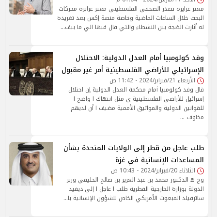
معتز عزايزة تصدر الصحفي الفلسطيني معتز عزايزة محركات
البحث خلال الساعات الماضية وخاصة منصة إكس بعد تغريدة
له أثارت الضجة بين النشطاء والتي قال فيها الي ما بيف…
وفد كولومبيا أمام العدل الدولية: الاحتلال
الإسرائيلي للأراضي الفلسطينية أمر غير مقبول
الأربعاء 21/فبراير/2024 - 11:42 ص
قال وفد كولومبيا أمام محكمة العدل الدولية إن احتلال
إسرائيل للأراضي الفلسطينية ي مثل انتهاك ا واضح ا
للقوانين الدولية والمواثيق الأممية مضيف ا أن لديهم
مخاوف …
طلب عاجل من قطر إلى الولايات المتحدة بشأن
المساعدات الإنسانية في غزة
الثلاثاء 20/فبراير/2024 - 10:43 ص
وج ه الدكتور محمد بن عبد العزيز بن صالح الخليفي وزير
الدولة بوزارة الخارجية القطرية طلب ا عاجل ا إلي ديفيد
ساترفيلد المبعوث الأمريكي الخاص للشؤون الإنسانية با…