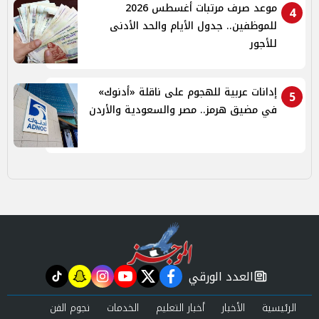
موعد صرف مرتبات أغسطس 2026
4
للموظفين.. جدول الأيام والحد الأدنى
للأجور
إدانات عربية للهجوم على ناقلة «أدنوك»
5
في مضيق هرمز.. مصر والسعودية والأردن
العدد الورقي
tiktok
snapchat
instagram
youtube
twitter
facebook
newspaper
الرئيسية
الأخبار
أخبار التعليم
الخدمات
نجوم الفن