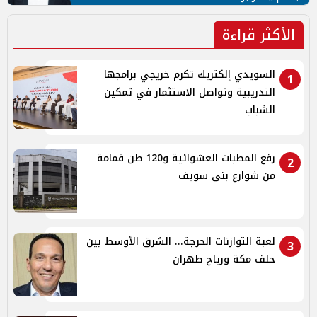
الأكثر قراءة
السويدي إلكتريك تكرم خريجي برامجها
1
التدريبية وتواصل الاستثمار في تمكين
الشباب
رفع المطبات العشوائية و120 طن قمامة
2
من شوارع بنى سويف
لعبة التوازنات الحرجة... الشرق الأوسط بين
3
حلف مكة ورياح طهران