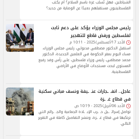
الشياطين، فهل تُسلب غزة باسم السلام؟ أم يكتب
الفلسطينيون مستقبلهم بعيدًا عن الوصاية من جديد؟
رئيس مجلس الوزراء يؤكد على دعم ثابت
لفلسطين ورفض قاطع للتهجير
الأحد 17/أغسطس/2025 - 10:11 م
استقبل الدكتور مصطفى مدبولي، رئيس مجلس الوزراء،
مساء اليوم بمقر الحكومة في العلمين الجديدة، الدكتور
محمد مصطفى، رئيس وزراء فلسطين، على رأس وفد رفيع
المستوى لبحث مستجدات الأوضاع في الأراضي
الفلسطينية.
عاجل.. انفـ ـجارات عنـ ـيفة ونسف مباني سكنية
في قطاع غـ ـزة
الأحد 06/أبريل/2025 - 10:19 ص
تواصل إسرائـ ـيل حـ ـرب الإبـ ـادة الجماعية والجـ ـرائم التي
ترتكبها في قطاع غـ ـزة، وننشر التفاصيل كاملة في التقرير
التالي.