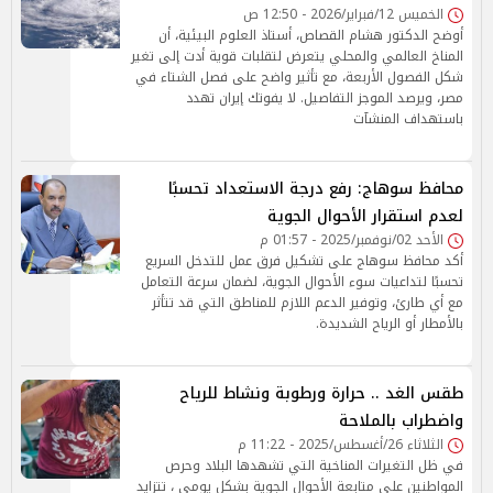
الخميس 12/فبراير/2026 - 12:50 ص
أوضح الدكتور هشام القصاص، أستاذ العلوم البيئية، أن
المناخ العالمي والمحلي يتعرض لتقلبات قوية أدت إلى تغير
شكل الفصول الأربعة، مع تأثير واضح على فصل الشتاء في
مصر، ويرصد الموجز التفاصيل. لا يفوتك إيران تهدد
باستهداف المنشآت
محافظ سوهاج: رفع درجة الاستعداد تحسبًا
لعدم استقرار الأحوال الجوية
الأحد 02/نوفمبر/2025 - 01:57 م
أكد محافظ سوهاج على تشكيل فرق عمل للتدخل السريع
تحسبًا لتداعيات سوء الأحوال الجوية، لضمان سرعة التعامل
مع أي طارئ، وتوفير الدعم اللازم للمناطق التي قد تتأثر
بالأمطار أو الرياح الشديدة.
طقس الغد .. حرارة ورطوبة ونشاط للرياح
واضطراب بالملاحة
الثلاثاء 26/أغسطس/2025 - 11:22 م
في ظل التغيرات المناخية التي تشهدها البلاد وحرص
المواطنين على متابعة الأحوال الجوية بشكل يومي ، تتزايد