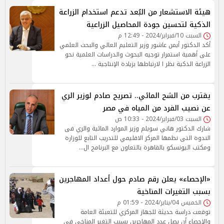
هيئة الاستشعار من البُعد تدعم استخدام الزراعة
الذكية لتحسين جودة المحاصيل الزراعية
السبت 10/فبراير/2024 - 12:49 م
أكد الدكتور أيمن عاشور وزير التعليم العالي والبحث العلمي
على أهمية استمرار توجيه البحوث والدراسات العلمية نحو
الزراعة الذكية نظر ا لارتباطها بزيادة الإنتاجية …
يقترب من الشح المائي.. تصريح صادم لوزير الري
عن نصيب الفرد من المياه في مصر
السبت 03/فبراير/2024 - 10:33 ص
شارك الدكتور هاني سويلم وزير الموارد المائية والري فى
الندوة التى نظمها المركز الاقليمي للتدريب التابع للوزارة
ومكتب اليونسكو بالقاهرة بالتعاون مع البرنامج ال…
«الإحصاء» يعلن رقم صادم حول أعداد المهاجرين
بسبب التغيرات المناخية
الخميس 04/يناير/2024 - 01:59 م
توقعت دراسة حديثة للجهاز المركزي للتعبئة العامة
والإحصاء أن يصل عدد المهاجرين بسبب التغير المناخي في