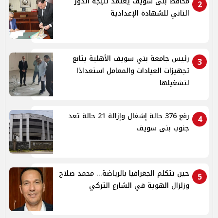
محافظ بنى سويف يعتمد نتيجة الدور
2
الثاني للشهادة الإعدادية
رئيس جامعة بني سويف الأهلية يتابع
3
تجهيزات العيادات والمعامل استعدادًا
لتشغيلها
رفع 376 حالة إشغال وإزالة 21 حالة تعد
4
جنوب بنى سويف
حين تتكلم الجغرافيا بالرياضة... محمد صلاح
5
وزلزال الهوية في الشارع التركي