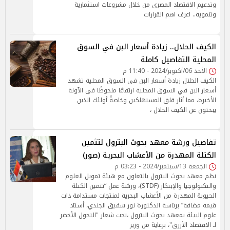
وتدعيم الاقتصاد المصري من خلال مشروعات استثمارية
وتنموية.. اعرف اهم القرارات
الكيف الحلال.. زيادة أسعار البن في السوق
المحلية التفاصيل كاملة
الأحد 06/أكتوبر/2024 - 11:40 م
الكيف الحلال زيادة أسعار البن في السوق المحلية تشهد
أسعار البن في السوق المحلية ارتفاعًا ملحوظًا في الآونة
الأخيرة، مما أثار قلق المستهلكين وخاصةً أولئك الذين
يبحثون عن الكيف الحلال ،
تفاصيل ورشة معهد بحوث البترول لتثمين
الكتلة المهدرة من الأعشاب البحرية (صور)
الجمعة 13/سبتمبر/2024 - 03:23 م
نظم معهد بحوث البترول بالتعاون مع هيئة تمويل العلوم
والتكنولوجيا والإبتكار (STDF)، ورشة عمل “تثمين الكتلة
الحيوية المهدرة من الأعشاب البحرية لمنتجات مستدامة ذات
قيمة مضافة” برئاسة الدكتورة نور شفيق الجندي، أستاذ
علوم البيئة بمعهد بحوث البترول ،تحت شعار "التحول الأخضر
لـ الاقتصاد الأزرق"، برعاية من وزير