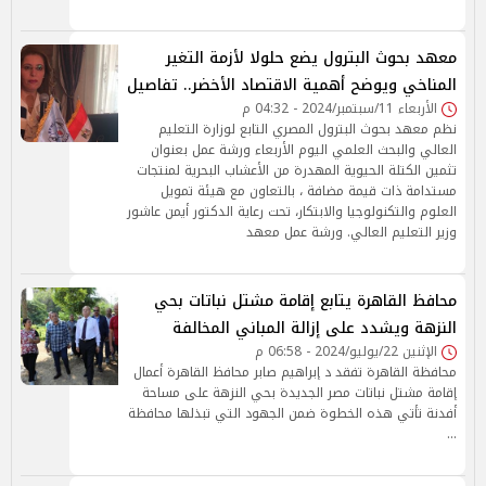
معهد بحوث البترول يضع حلولا لأزمة التغير
المناخي ويوضح أهمية الاقتصاد الأخضر.. تفاصيل
الأربعاء 11/سبتمبر/2024 - 04:32 م
نظم معهد بحوث البترول المصري التابع لوزارة التعليم
العالي والبحث العلمي اليوم الأربعاء ورشة عمل بعنوان
تثمين الكتلة الحيوية المهدرة من الأعشاب البحرية لمنتجات
مستدامة ذات قيمة مضافة ، بالتعاون مع هيئة تمويل
العلوم والتكنولوجيا والابتكار، تحت رعاية الدكتور أيمن عاشور
وزير التعليم العالي. ورشة عمل معهد
محافظ القاهرة يتابع إقامة مشتل نباتات بحي
النزهة ويشدد على إزالة المباني المخالفة
الإثنين 22/يوليو/2024 - 06:58 م
محافظة القاهرة تفقد د إبراهيم صابر محافظ القاهرة أعمال
إقامة مشتل نباتات مصر الجديدة بحي النزهة على مساحة
أفدنة تأتي هذه الخطوة ضمن الجهود التي تبذلها محافظة
…