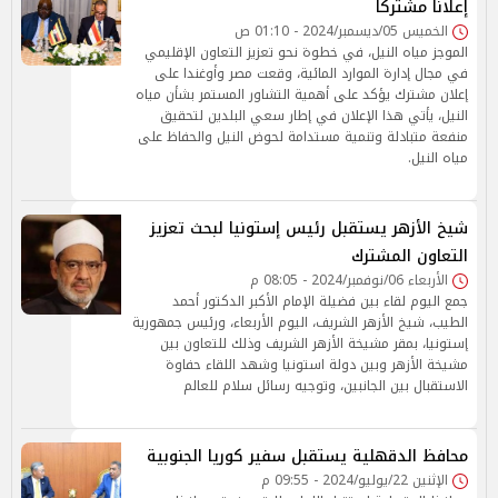
إعلانًا مشتركًا
الخميس 05/ديسمبر/2024 - 01:10 ص
الموجز مياه النيل، في خطوة نحو تعزيز التعاون الإقليمي
في مجال إدارة الموارد المائية، وقعت مصر وأوغندا على
إعلان مشترك يؤكد على أهمية التشاور المستمر بشأن مياه
النيل، يأتي هذا الإعلان في إطار سعي البلدين لتحقيق
منفعة متبادلة وتنمية مستدامة لحوض النيل والحفاظ على
مياه النيل.
شيخ الأزهر يستقبل رئيس إستونيا لبحث تعزيز
التعاون المشترك
الأربعاء 06/نوفمبر/2024 - 08:05 م
جمع اليوم لقاء بين فضيلة الإمام الأكبر الدكتور أحمد
الطيب، شيخ الأزهر الشريف، اليوم الأربعاء، ورئيس جمهورية
إستونيا، بمقر مشيخة الأزهر الشريف وذلك للتعاون بين
مشيخة الأزهر وبين دولة استونيا وشهد اللقاء حفاوة
الاستقبال بين الجانبين، وتوجيه رسائل سلام للعالم
محافظ الدقهلية يستقبل سفير كوريا الجنوبية
الإثنين 22/يوليو/2024 - 09:55 م