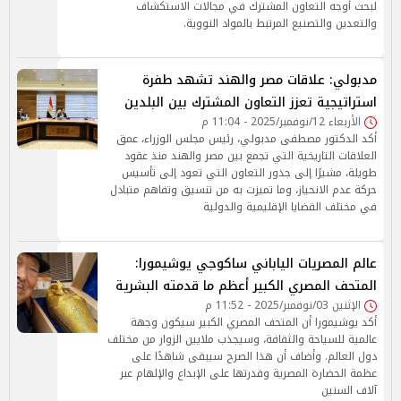
لبحث أوجه التعاون المشترك في مجالات الاستكشاف
والتعدين والتصنيع المرتبط بالمواد النووية.
مدبولي: علاقات مصر والهند تشهد طفرة
استراتيجية تعزز التعاون المشترك بين البلدين
الأربعاء 12/نوفمبر/2025 - 11:04 م
أكد الدكتور مصطفى مدبولي، رئيس مجلس الوزراء، عمق
العلاقات التاريخية التي تجمع بين مصر والهند منذ عقود
طويلة، مشيرًا إلى جذور التعاون التي تعود إلى تأسيس
حركة عدم الانحياز، وما تميزت به من تنسيق وتفاهم متبادل
في مختلف القضايا الإقليمية والدولية
عالم المصريات الياباني ساكوجي يوشيمورا:
المتحف المصري الكبير أعظم ما قدمته البشرية
الإثنين 03/نوفمبر/2025 - 11:52 م
أكد يوشيمورا أن المتحف المصري الكبير سيكون وجهة
عالمية للسياحة والثقافة، وسيجذب ملايين الزوار من مختلف
دول العالم. وأضاف أن هذا الصرح سيبقى شاهدًا على
عظمة الحضارة المصرية وقدرتها على الإبداع والإلهام عبر
آلاف السنين