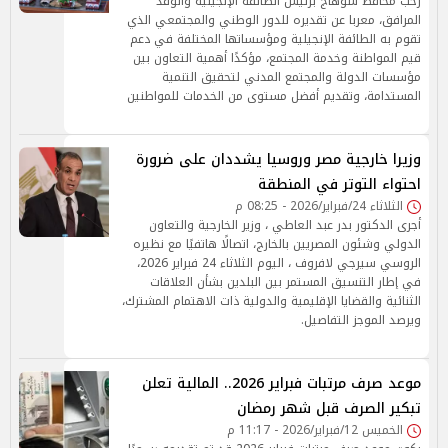
رحب محافظ سوهاج برئيس الطائفة الإنجيلية والوفد
المرافق، معربا عن تقديره للدور الوطني والمجتمعي الذي
تقوم به الطائفة الإنجيلية ومؤسساتها المختلفة في دعم
قيم المواطنة وخدمة المجتمع، مؤكدًا أهمية التعاون بين
مؤسسات الدولة والمجتمع المدني لتحقيق التنمية
المستدامة، وتقديم أفضل مستوى من الخدمات للمواطنين
وزيرا خارجية مصر وروسيا يشددان على ضرورة
احتواء التوتر في المنطقة
الثلاثاء 24/فبراير/2026 - 08:25 م
أجرى الدكتور بدر عبد العاطي ، وزير الخارجية والتعاون
الدولي وشئون المصريين بالخارج، اتصالًا هاتفيًا مع نظيره
الروسي سيرجي لافروف ، اليوم الثلاثاء 24 فبراير 2026،
في إطار التنسيق المستمر بين البلدين بشأن العلاقات
الثنائية والقضايا الإقليمية والدولية ذات الاهتمام المشترك،
ويرصد الموجز التفاصيل.
موعد صرف مرتبات فبراير 2026.. المالية تعلن
تبكير الصرف قبل شهر رمضان
الخميس 12/فبراير/2026 - 11:17 م