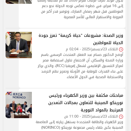
يكون موعد صرف مرتبات فبراير 2026 قد تم تقديمه رسميًا
إلى 16 فبراير، في خطوة تعكس توجه الدولة نحو دعم
الموظفين قبل شهر رمضان المبارك، وتوفير قدر أكبر من
المرونة والاستقرار المالي للأسر المصرية
وزير الصحة: مشروعات "حياة كريمة" تعزز جودة
الحياة للمواطنين
الثلاثاء 23/ديسمبر/2025 - 02:04 م
أوضح الدكتور حسام عبد الغفار، المتحدث الرسمي باسم
وزارة الصحة والسكان، أن الاجتماع تناول استضافة مصر
لمركز التنسيق الإقليمي لشمال إفريقيا (RCC)، والذي يركز
على بناء القدرات للوقاية من الأوبئة وتعزيز نظم الترصد
والاستجابة الصحية في الدول الأعضاء.
مباحثات مكثفة بين وزير الكهرباء ورئيس
نورينكو الصينية للتعاون بمجالات التعدين
المرتبط بالمواد النووية
الثلاثاء 23/ديسمبر/2025 - 11:00 ص
وزير الكهرباء والطاقة المتجددة يستهل زيارته إلى العاصمة
الصينية بكين بلقاء رئيس مجموعة نورينكو (NORINCO)