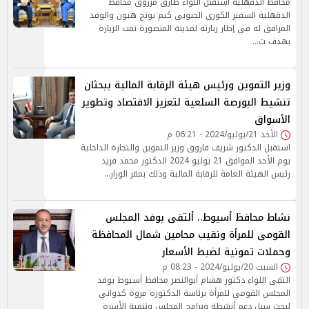
محافظ الدقهلية استقبل اللواء طارق مرزوق محافظ
الدقهلية السفير الكوري الجنوبي كيم يونج هيون والوفد
المرافق له في إطار زيارته لمدينة المنصورة تمت الزيارة
بهدف ت…
وزير التموين ورئيس هيئة الرقابة المالية يبحثان
تنشيط البورصة السلعية لتعزيز الاقتصاد وتطوير
الأسواق
الأحد 21/يوليو/2024 - 06:21 م
استقبل الدكتور شريف فاروق وزير التموين والتجارة الداخلية
يوم الأحد الموافق 21 يوليو 2024 الدكتور محمد فريد
رئيس الهيئة العامة للرقابة المالية وذلك بمقر الوزار…
نشاط محافظ أسيوط.. ألتقى بوفد المجلس
القومى للمرأة ونقيب محامين شمال المحافظة
وحملات تمونية لضبط الأسعار
السبت 20/يوليو/2024 - 08:23 م
التقى اللواء دكتور هشام أبوالنصر محافظ أسيوط بوفد
المجلس القومي للمرأة برئاسة الدكتورة مروة كدواني
لبحث سبل دعم أنشطة وبرامج المجلس وتنمية الأسرة