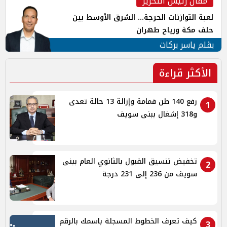
مقال رئيس التحرير
لعبة التوازنات الحرجة... الشرق الأوسط بين
حلف مكة ورياح طهران
بقلم ياسر بركات
الأكثر قراءة
رفع 140 طن قمامة وإزالة 13 حالة تعدى
1
و318 إشغال ببنى سويف
تخفيض تنسيق القبول بالثانوي العام ببنى
2
سويف من 236 إلى 231 درجة
كيف تعرف الخطوط المسجلة باسمك بالرقم
3