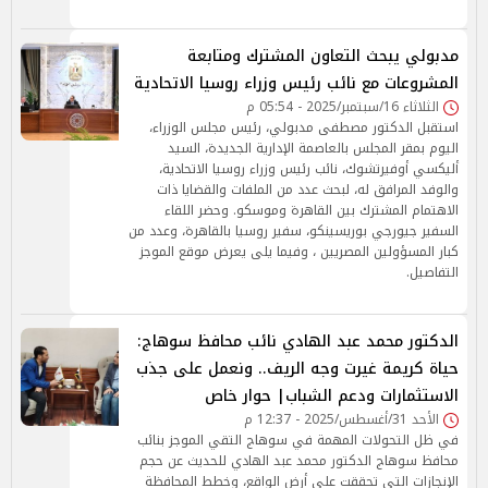
مدبولي يبحث التعاون المشترك ومتابعة
المشروعات مع نائب رئيس وزراء روسيا الاتحادية
الثلاثاء 16/سبتمبر/2025 - 05:54 م
استقبل الدكتور مصطفى مدبولي، رئيس مجلس الوزراء،
اليوم بمقر المجلس بالعاصمة الإدارية الجديدة، السيد
أليكسي أوفيرتشوك، نائب رئيس وزراء روسيا الاتحادية،
والوفد المرافق له، لبحث عدد من الملفات والقضايا ذات
الاهتمام المشترك بين القاهرة وموسكو. وحضر اللقاء
السفير جيورجي بوريسينكو، سفير روسيا بالقاهرة، وعدد من
كبار المسؤولين المصريين ، وفيما يلى يعرض موقع الموجز
التفاصيل.
الدكتور محمد عبد الهادي نائب محافظ سوهاج:
حياة كريمة غيرت وجه الريف.. ونعمل على جذب
الاستثمارات ودعم الشباب| حوار خاص
الأحد 31/أغسطس/2025 - 12:37 م
في ظل التحولات المهمة في سوهاج التقي الموجز بنائب
محافظ سوهاج الدكتور محمد عبد الهادي للحديث عن حجم
الإنجازات التي تحققت على أرض الواقع، وخطط المحافظة