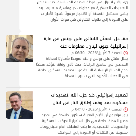
وإسرائيل لا تزال في مرحلة شديدة الحساسية، حيث تتداخل
التهديدات العسكرية مع محاولات دبلوماسية متعثرة، بينما
يبقى مستقبل التهدئة أو الانفجار مرهونًا بقدرة الأطراف
على العودة إلى طاولة التفاوض قبل فوات الأوان.
مقـ.ـتل الممثل اللبناني علي يونس في غارة
إسرائيلية جنوب لبنان.. معلومات عنه
الجمعة 17/أبريل/2026 - 06:30 م
يمثل مقتل علي يونس وابنته نموذجًا مأساويًا لمعاناة
المدنيين في مناطق النزاعات، حيث تأتي وفاته لتؤكد مجددًا
حجم الخسائر الإنسانية الناتجة عن التصعيد العسكري، خاصة
في اللحظات الأخيرة التي تسبق التهدئة.
تصعيد إسرائيلي ضد حزب الله..تهديدات
عسكرية بعد وقف إطلاق النار في لبنان
الجمعة 17/أبريل/2026 - 04:10 م
يرى مراقبون أن الأيام المقبلة ستكون حاسمة في تحديد
مصير الهدنة، خاصة في ظل استمرار التحركات العسكرية
والتصريحات التصعيدية، ما يضع المنطقة أمام سيناريوهات
مفتوحة بين التهدئة أو العودة إلى المواجهة