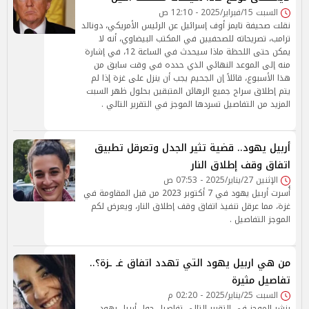
السبت 15/فبراير/2025 - 12:10 ص
نقلت صحيفة تايمز أوف إسرائيل عن الرئيس الأمريكي، دونالد
ترامب، تصريحاته للصحفيين في المكتب البيضاوي، أنه لا
يمكن حتى اللحظة ماذا سيحدث في الساعة 12، في إشارة
منه إلى الموعد النهائي الذي حدده في وقت سابق من
هذا الأسبوع، قائلاً إن الجحيم يجب أن ينزل على غزة إذا لم
يتم إطلاق سراح جميع الرهائن المتبقين بحلول ظهر السبت
المزيد من التفاصيل تسردها الموجز في التقرير التالي .
أربيل يهود.. قضية تثير الجدل وتعرقل تطبيق
اتفاق وقف إطلاق النار
الإثنين 27/يناير/2025 - 07:53 ص
أُسرت أربيل يهود في 7 أكتوبر 2023 من قبل المقاومة في
غزة، مما عرقل تنفيذ اتفاق وقف إطلاق النار، ويعرض لكم
الموجز التفاصيل .
من هي اربيل يهود التي تهدد اتفاق غـ ـزة؟..
تفاصيل مثيرة
السبت 25/يناير/2025 - 02:20 م
ينشر الموجز في التقرير التالي تفاصيل حول أربيل يهود ،