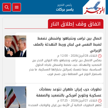
رئيس التحرير
ياسر بركات
اتفاق وقف إطلاق النار
اتصال بين ترامب ونتنياهو: واشنطن تضغط
لضبط النفس في لبنان وربط التهدئة بالملف
الإيراني
الثلاثاء 28/أبريل/2026 - 12:00 م
يعكس الاتصال بين ترامب ونتنياهو حالة التوازن الحذر بين
التصعيد والتهدئة، حيث تضغط واشنطن باتجاه الحلول
السياسية، بينما تتمسك إسرائيل بخياراتها العسكرية، ما ينذر
باستمرار التوتر في المنطقة دون حسم قريب
تطورات حرب إيران: طهران تتوعد بمفاجآت
عسكرية وتلويح أمريكي بالتصعيد والصفقة
الثلاثاء 21/أبريل/2026 - 07:25 م
تُظهر التطورات الحالية أن الأزمة بين إيران والولايات المتحدة