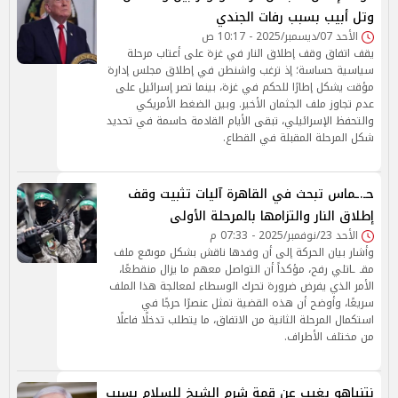
وتل أبيب بسبب رفات الجندي
الأحد 07/ديسمبر/2025 - 10:17 ص
يقف اتفاق وقف إطلاق النار في غزة على أعتاب مرحلة
سياسية حساسة؛ إذ ترغب واشنطن في إطلاق مجلس إدارة
مؤقت يشكل إطارًا للحكم في غزة، بينما تصر إسرائيل على
عدم تجاوز ملف الجثمان الأخير. وبين الضغط الأمريكي
والتحفظ الإسرائيلي، تبقى الأيام القادمة حاسمة في تحديد
شكل المرحلة المقبلة في القطاع.
حـ.ـماس تبحث في القاهرة آليات تثبيت وقف
إطلاق النار والتزامها بالمرحلة الأولى
الأحد 23/نوفمبر/2025 - 07:33 م
وأشار بيان الحركة إلى أن وفدها ناقش بشكل موسّع ملف
مقـ ـاتلي رفح، مؤكداً أن التواصل معهم ما يزال منقطعًا،
الأمر الذي يفرض ضرورة تحرك الوسطاء لمعالجة هذا الملف
سريعًا، وأوضح أن هذه القضية تمثل عنصرًا حرجًا في
استكمال المرحلة الثانية من الاتفاق، ما يتطلب تدخلًا فاعلًا
من مختلف الأطراف.
نتنياهو يغيب عن قمة شرم الشيخ للسلام بسبب