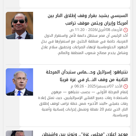
السيسي يشيد بقرار وقف إطلاق النار بين
أمريكا وإيران ويثمن موقف ترامب
الأربعاء 08/أبريل/2026 - 11:20 ص
أكد الرئيس أن مصر ستظل داعمة لأمن واستقرار الدول
العربية، خاصة في منطقة الخليج، مع استمرارها في بذل
الجهود الدبلوماسية لإنهاء الصراعات وتحقيق سلام عادل
وشامل يخدم مصالح شعوب المنطقة والعالم.
نتنياهو: إسرائيل وحـ.ـماس ستبدآن المرحلة
الثانية من وقف النـ.ـار في غزة قريبًا
الأحد 07/ديسمبر/2025 - 06:26 م
إتمام المرحلة الأولى — بحسب نتنياهو — مرهون
باستعادة رفات جميع القتلى الإسرائيليين، حيث تمثل إعادة
رفات جفيلي «البند الأخير» ضمن خطة ترامب لوقف إطلاق
النار، التي تضم 20 نقطة وتشمل إجراءات إنسانية وأمنية
وسياسية.
موعد إعلان "مجلس غزة".. وتوتر بين واشنطن