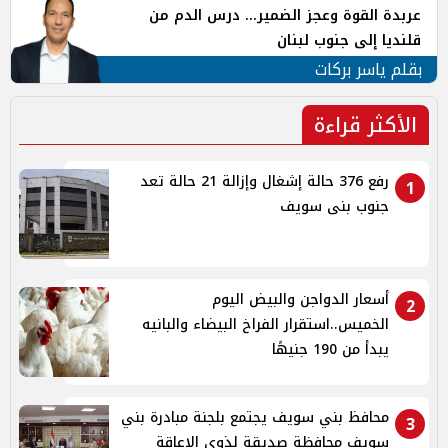
عربدة القوة وعجز الضمير... درس الدم من
قلنديا إلى جنوب لبنان
بقلم ياسر بركات
الأكثر قراءة
رفع 376 حالة إشغال وإزالة 21 حالة تعد
1
جنوب بنى سويف
أسعار الدواجن والبيض اليوم
2
الخميس..استقرار الفراخ البيضاء والبانيه
يبدأ من 190 جنيهًا
محافظ بني سويف يجتمع بلجنة مبادرة بني
3
سويف محافظة صديقة لذوي الإعاقة