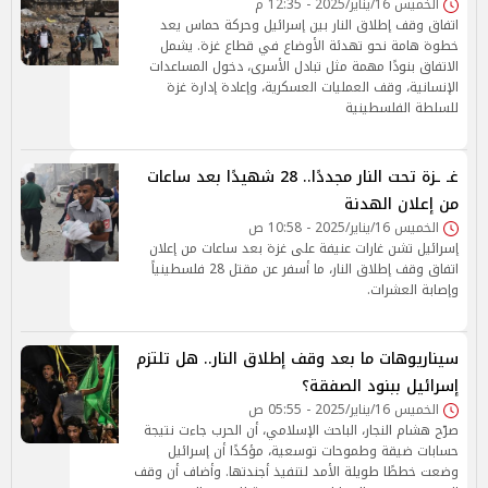
الخميس 16/يناير/2025 - 12:35 م
اتفاق وقف إطلاق النار بين إسرائيل وحركة حماس يعد
خطوة هامة نحو تهدئة الأوضاع في قطاع غزة. يشمل
الاتفاق بنودًا مهمة مثل تبادل الأسرى، دخول المساعدات
الإنسانية، وقف العمليات العسكرية، وإعادة إدارة غزة
للسلطة الفلسطينية
غـ ـزة تحت النار مجددًا.. 28 شهيدًا بعد ساعات
من إعلان الهدنة
الخميس 16/يناير/2025 - 10:58 ص
إسرائيل تشن غارات عنيفة على غزة بعد ساعات من إعلان
اتفاق وقف إطلاق النار، ما أسفر عن مقتل 28 فلسطينياً
وإصابة العشرات.
سيناريوهات ما بعد وقف إطلاق النار.. هل تلتزم
إسرائيل ببنود الصفقة؟
الخميس 16/يناير/2025 - 05:55 ص
صرّح هشام النجار، الباحث الإسلامي، أن الحرب جاءت نتيجة
حسابات ضيقة وطموحات توسعية، مؤكدًا أن إسرائيل
وضعت خططًا طويلة الأمد لتنفيذ أجندتها. وأضاف أن وقف