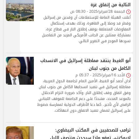
التالية من إتفاق غزة
الجمعة 28/فبراير/2025 - 08:30 ص
أعلنت الهيئة العامة للإستعلامات أن وفدين من إسرائيل
وقطر قد وصلا إلى القاهرة، وذلك بهدف إستكمال
المفاوضات المتعلقة بوقف إطلاق النار في قطاع غزة،
بمشاركة ممثلين عن الجانب الأمريكي المزيد من التفاصيل
تسردها الموجز في التقرير التالي.
أبو الغيط ينتقد مماطلة إسرائيل في الانسحاب
الكامل من جنوب لبنان
الأحد 16/فبراير/2025 - 05:37 م
أدان أحمد أبو الغيط، الأمين العام لجامعة الدول العربية،
مماطلة إسرائيل في تنفيذ انسحابها الكامل من جنوب لبنان
وفق اتفاق وقف إطلاق النار. وأكد ضرورة التزام الاحتلال
بالموعد المحدد، مشددًا على دعم الجامعة للموقف اللبناني
الرافض لأي تأخير.. كما دعا الأطراف الدولية لممارسة ضغوط
على إسرائيل لضمان تنفيذ الاتفاق دون انتهاكات.
ترامب للصحفيين في المكتب البيضاوي:
لايمكننى توقع ماذا سيحدث منتصف الليل