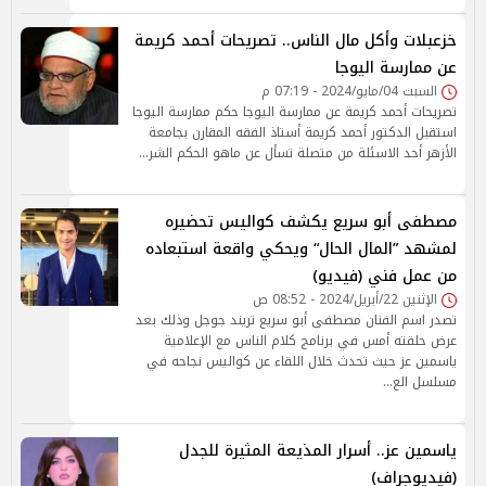
خزعبلات وأكل مال الناس.. تصريحات أحمد كريمة
عن ممارسة اليوجا
السبت 04/مايو/2024 - 07:19 م
تصريحات أحمد كريمة عن ممارسة اليوجا حكم ممارسة اليوجا
استقبل الدكتور أحمد كريمة أستاذ الفقه المقارن بجامعة
الأزهر أحد الاسئلة من متصلة تسأل عن ماهو الحكم الشر…
مصطفى أبو سريع يكشف كواليس تحضيره
لمشهد ”المال الحال“ ويحكي واقعة استبعاده
من عمل فني (فيديو)
الإثنين 22/أبريل/2024 - 08:52 ص
تصدر اسم الفنان مصطفى أبو سريع تريند جوجل وذلك بعد
عرض حلقته أمس في برنامج كلام الناس مع الإعلامية
ياسمين عز حيث تحدث خلال اللقاء عن كواليس نجاحه في
مسلسل الع…
ياسمين عز.. أسرار المذيعة المثيرة للجدل
(فيديوجراف)