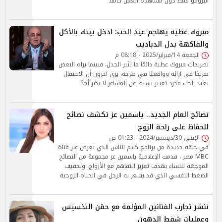
البرومو فقط دون مشاهدة العمل كاملًا
مبروك عطية يهاجم عيد الحب: ادخل بيتك بالأكل
والفاكهة بدل الدباديب
الجمعة 14/فبراير/2025 - 08:18 م
تصريحات مبروك عطية دائمًا ما تثير الجدل، فبينما يراه البعض
صريحًا في آرائه وواقعيًا في طرحه، يرى آخرون أن الاحتفال
بعيد الحب مجرد تعبير بسيط عن المشاعر لا يضر أحدًا
نصائح العام الجديد.. ياسمين عز تكشف نصائح
للحفاظ على راحة الزوج
الإثنين 30/ديسمبر/2024 - 01:23 ص
في حلقة جديدة من برنامج كلام الناس الذي يعرض عبر قناة
MBC مصر ، قدمت الإعلامية ياسمين عز مجموعة من النصائح
الموجهة للنساء بهدف تعزيز التفاهم مع الأزواج، وتخفيف
الضغط النفسي الذي قد يشعر به الرجل في الحياة الزوجية
ننشر تجارب الفنانين المؤلمة مع حقن التخسيس
وعمليات شفط الدهون