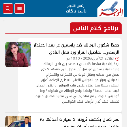
رئيس التحرير
ياسر بركات
برنامج كلام الناس
حفظ شكوى الزمالك ضد ياسمين عز بعد الاعتذار
الرسمي.. تفاصيل القرار ورد فعل النادي
الثلاثاء 21/أبريل/2026 - 10:10 ص
أزمة إعلامية ساخنة كادت أن تتصاعد بين نادي الزمالك
والإعلامية ياسمين عز، قبل أن تتحول إلى مشهد هادئ
يحمل في طياته رسائل قوية عن الاحتراف والاحترام
المتبادل. بقرار من المجلس الأعلى لتنظيم الإعلام، أُغلِق
الملف رسميًا بعد اعتذار علني قلب الموازين وأنهى الجدل.
كيف بدأت القصة؟ ولماذا تراجع الزمالك عن شكواه؟ وما
كواليس التواصل مع قناة إم بي سي مصر؟ تفاصيل مثيرة
تكشف كيف تُدار الأزمات خلف الكواليس
عمر كمال يكشف ثروته: 5 سيارات أحدثها بـ9
ملايين جنيه واستثمارات عقارية