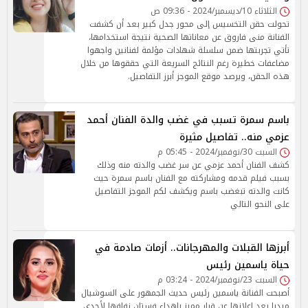
الثلاثاء 10/ديسمبر/2024 - 09:36 ص
تحولت حقن التخسيس إلى محور جدل كبير بعد أن كشفت
الفنانة منى فاروق عن معاناتها الصحية نتيجة استخدامها،
تأتي تجربتها ضمن سلسلة شهادات مؤلمة لفنانين واجهوا
مضاعفات خطيرة رغم النتائج السريعة التي حققوها من خلال
هذه الحقن، ويرصد موقع الموجز أبرز التفاصيل.
باسم سمرة تسبب في غضب والدة الفنان أحمد
عزمي منه.. تفاصيل مثيرة
السبت 30/نوفمبر/2024 - 05:45 م
كشف الفنان أحمد عزمي عن سر غضب والدته منه وذلك
بسبب فيلم قدمه ومشاركته مع الفنان باسم سمرة حيث
كانت والدته تبغضب باسم ويكشف لكم الموجز التفاصيل
على النحو التالي
أبرزها القبلات والمهرجانات.. أزمات صادمة في
حياة ياسمين رئيس
السبت 23/نوفمبر/2024 - 03:24 م
أصبحت الفنانة ياسمين رئيس حديث الجمهور على السوشيال
ميديا بعد إعلانها عن قرار مميز بإهداء فستان زفافها لأحدى