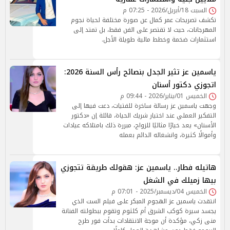
السبت 18/أبريل/2026 - 07:25 م
تكشف تصريحات عمر كمال عن صورة مختلفة لحياة نجوم
المهرجانات، حيث لا تقتصر على الفن فقط، بل تمتد إلى
استثمارات ضخمة وخطط مالية طويلة الأجل.
ياسمين عز تثير الجدل بنصائح رأس السنة 2026:
اتجوزي دكتور أسنان
الخميس 01/يناير/2026 - 09:44 م
وجهت ياسمين عز رسالة ساخرة للفتيات، دعت فيها إلى
التفكير العملي عند اختيار شريك الحياة، قائلة إن «دكتور
الأسنان» يعد خيارًا مثاليًا للزواج، مبررة ذلك بامتلاكه عيادات
وأموالًا كثيرة، وانشغاله الدائم بعمله
هاتيله فطار.. ياسمين عز: هقولك طريقة تتجوزي
بيها زميلك في الشغل
الخميس 04/ديسمبر/2025 - 07:01 م
انتقدت ياسمين عز الهجوم المبكر على فيلم الست الذي
يجسد سيرة كوكب الشرق أم كلثوم وتقوم ببطولته الفنانة
منى زكي، مؤكدة أن موجة الانتقادات بدأت فور طرح