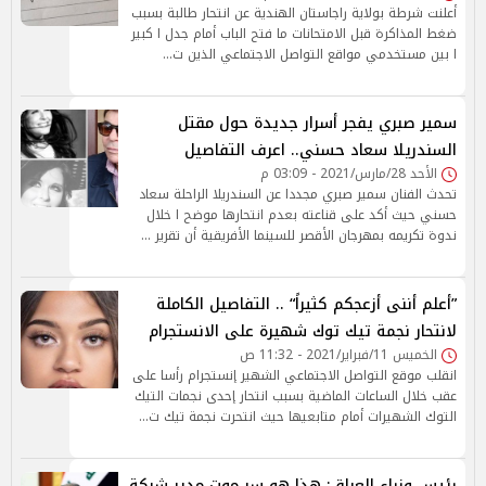
أعلنت شرطة بولاية راجاستان الهندية عن انتحار طالبة بسبب
ضغط المذاكرة قبل الامتحانات ما فتح الباب أمام جدل ا كبير
ا بين مستخدمي مواقع التواصل الاجتماعي الذين ت…
سمير صبري يفجر أسرار جديدة حول مقتل
السندريلا سعاد حسني.. اعرف التفاصيل
الأحد 28/مارس/2021 - 03:09 م
تحدث الفنان سمير صبري مجددا عن السندريلا الراحلة سعاد
حسني حيث أكد على قناعته بعدم انتحارها موضح ا خلال
ندوة تكريمه بمهرجان الأقصر للسينما الأفريقية أن تقرير …
”أعلم أننى أزعجكم كثيراً“ .. التفاصيل الكاملة
لانتحار نجمة تيك توك شهيرة على الانستجرام
الخميس 11/فبراير/2021 - 11:32 ص
انقلب موقع التواصل الاجتماعي الشهير إنستجرام رأسا على
عقب خلال الساعات الماضية بسبب انتحار إحدى نجمات التيك
التوك الشهيرات أمام متابعيها حيث انتحرت نجمة تيك ت…
رئيس وزراء العراق: هذا هو سر موت مدير شركة