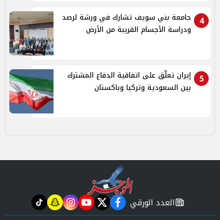
جامعة بني سويف تشارك في ورشة لرصد
4
ودراسة الأجسام القريبة من الأرض
إيران تعلّق على اتفاقية الدفاع المشترك
5
بين السعودية وتركيا وباكستان
العدد الورقي
tiktok
snapchat
instagram
youtube
twitter
facebook
newspaper