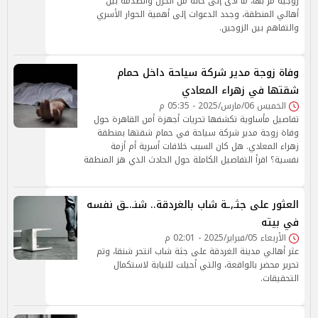
زوجية مر بها، ما أدى إلى حالة من الحزن والصدمة بين
أهالي المنطقة، وجدد الدعوات إلى أهمية الحوار الأسري
والتفاهم بين الزوجين.
وفاة زوجة مدير شركة سياحة داخل حمام
شقتها في زهراء المعادي
الخميس 06/مارس/2025 - 05:35 م
تفاصيل مأساوية تكشفها تحريات أجهزة أمن القاهرة حول
وفاة زوجة مدير شركة سياحة في حمام شقتها بمنطقة
زهراء المعادي. هل كان السبب خلافات أسرية أم أزمة
نفسية؟ اقرأ التفاصيل الكاملة حول الحادث الذي هز المنطقة
العثور على جثـ,ـة شاب بالغردقة.. شنـ.ـق نفسه
في بيته
الأربعاء 05/فبراير/2025 - 02:01 م
عثر أهالي مدينة الغردقة على جثة شاب انتحر شنقا، وتم
تحرير محضر بالواقعة، والتي أحيلت للنيابة لاستكمال
التحقيقات.