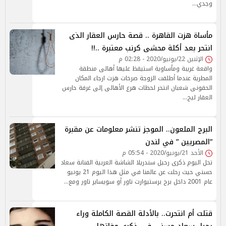
وجدي…
مأساة هزت القاهرة .. قصة حارس العقار الذى
انتحر بعد أكلة محشى كرنب معتبرة ..!!
الإثنين 22/يونيو/2020 - 02:28 م
واقعة غريبة ومأساوية استيقظ عليها أهالى منطقة
المطرية عندما أطلقت الزوجة صرخات هزت ارجاء المكان
الحقونى شعبان انتحر لحظات هرع الأهالى إلى غرفة حارس
العقار ليج…
البرج الملعون.. الموجز تنشر معلومات عن مقبرة
”المصريين ” في لندن
الأحد 21/يونيو/2020 - 05:54 م
تحل اليوم ذكرى رحيل سندريلا الشاشة العربية الفنانة سعاد
حسني حيث رحلت عن عالمنا في مثل هذا اليوم 21 يونيو
عام 2001 داخل برج برستيوارت تاور أو سويساير تاور ومع…
قتلت أم انتحرت.. بالأدلة القصة الكاملة وراء