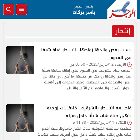
رئيس التحرير
ياسر بركات
إنتحار
بسبب رفض والدها زواجها.. انتـ.ـحار فتاة شنقا
في الفيوم
الأربعاء 12/مارس/2025 - 05:50 ص
أقدمت فتاة عشرينية في الفيوم على إنهاء حياتها شنقًا
بعد رفض والدها زواجها من حبيبها، ما أدى إلى حالة من
الحزن والصدمة في المنطقة، وجدد الدعوات إلى أهمية
الحوار الأسري والتفاهم بين الآباء والأبناء.
فاجـ.ـعة انتـ.ـحار بالشرقية.. خلافـ.ـات زوجية
تنهي حياة شاب شنقًا داخل منزله
الثلاثاء 11/مارس/2025 - 11:39 م
شهدت محافظة الشرقية حادث انتحار مأساويًا، حيث أقدم
شاب على إنهاء حياته شنقًا داخل منزل أسرته، بسبب خلافات