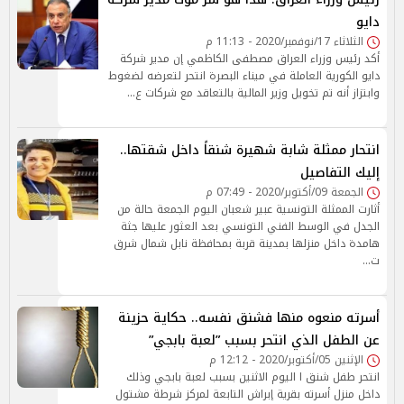
دايو
الثلاثاء 17/نوفمبر/2020 - 11:13 م
أكد رئيس وزراء العراق مصطفى الكاظمي إن مدير شركة
دايو الكورية العاملة في ميناء البصرة انتحر لتعرضه لضغوط
وابتزاز أنه تم تخويل وزير المالية بالتعاقد مع شركات ع…
انتحار ممثلة شابة شهيرة شنقاً داخل شقتها..
إليك التفاصيل
الجمعة 09/أكتوبر/2020 - 07:49 م
أثارت الممثلة التونسية عبير شعبان اليوم الجمعة حالة من
الجدل في الوسط الفني التونسي بعد العثور عليها جثة
هامدة داخل منزلها بمدينة قربة بمحافظة نابل شمال شرق
ت…
أسرته منعوه منها فشنق نفسه.. حكاية حزينة
عن الطفل الذي انتحر بسبب ”لعبة بابجي”
الإثنين 05/أكتوبر/2020 - 12:12 م
انتحر طفل شنق ا اليوم الاثنين بسبب لعبة بابجي وذلك
داخل منزل أسرته بقرية إبراش التابعة لمركز شرطة مشتول