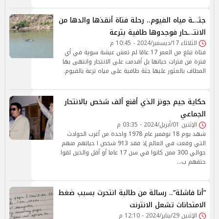
جثـ.ـة مياه الفيوم.. رحلة فتاة أنقذها والدها من
الانتـ.ـحار فوجدوها طافية بترعة
الثلاثاء 17/ديسمبر/2024 - 10:45 م
فتاة تبلغ من العمر 17 عامًا لم تعش عيشة سوية في أي
فترة من فترات حياتها بل أقدمت على الانتحار وانتهى بها
المطاف بالعثور عليها جثة طافية على مياه ترعة بالفيوم.
حكاية جيم جونز الذي أقنع ألف شخص بالانتحار
الجماعي
الإثنين 01/أبريل/2024 - 03:35 م
شهد يوم 18 نوفمبر عام 1978 واحدة من أغرب الحوادث
التي وقعت في العالم إذ فقد 913 شخص ا حياتهم منهم
حوالي 300 ممن كانوا في سن 17 عاما أو أقل والذين لقوا
حتفهم ب…
”أنا فاشلة”.. رسالة من طالبة انتحرت بسبب ضغط
الامتحانات تشعل الانترنت
الإثنين 29/يناير/2024 - 12:10 م