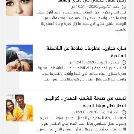
رحيل سعاد حسني في ذكرى وفاتها
الأحد 21/يونيو/2020 - 10:51 ص
تحل اليوم ذكرى رحيل الفنانة سعاد حسني وقد أثارت حادثة
وفاتها جدلا واسعا يشغل بال جمهورها وأصدقائها من
الوسط الفني حتى الآن حيث ما زال لغزة وفاة السندريلا
غامض…
سارة حجازي.. معلومات صادمة عن الناشطة
المنتحرة
الإثنين 15/يونيو/2020 - 12:42 ص
لم أستطيع المقاومة بتلك الكلمات أعلنت الناشطة المصرية
سارة حجازي إنهاء حياتها في كندا وأثارت بإنتحارها جدلا
واسعا عبر السويشال ميديا عن هوايتها وكواليس انتحار…
تسبب في صدمة للشعب الهندي.. كواليس
انتحار بطل «رباط الحب»
الأحد 14/يونيو/2020 - 05:00 م
أعلنت الشرطة الهندية أن الممثل الهندي سوشانت سينج
راجبوت بطل مسلسل رباط الحب أقدم على الانتحار اليوم
الأحد فيما تحدثت تقارير إعلامية أن الممثل البالغ من العمر…