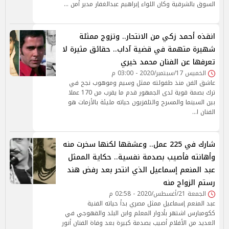
السوق بالشرقية وكان اللواء إبراهيم عبدالغفار مدير أمن …
انقذه أحمد زكي من الانتحار.. وتزوج ممثلة
شهيرة متهمة في قضية آداب.. حقائق مثيرة لا
تعرفها عن الفنان محمد خيري
الخميس 17/سبتمبر/2020 - 03:00 م
عاشق الفن منذ طفولته ممثل وسيم وموهوب نجح في
ترك بصمة قوية لدى الجمهور قدم ما يقرب من 170 عملا
بين السينما والمسرح والتلفزيون حياته مليئة بالأزمات هو
الفنان ا…
شارك في 225 عمل.. وعشقها لكنها سخرت منه
وأهانته فأصيب بصدمة نفسية.. حكاية الممثل
عبد المنعم إسماعيل الذي انتحر بعد رفض هند
رستم الزواج منه
الجمعة 21/أغسطس/2020 - 02:58 م
عبد المنعم إسماعيل ممثل مصري بدأ حياته الفنية
ككومبارس اشتهر بأدوار المعلم وابن البلد والقهوجي في
العديد من الأفلام أصيب بصدمة كبيرة بعد وفاة الفنان أنور