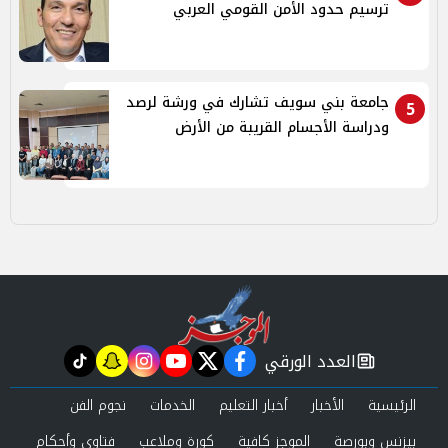
ترسيم حدود الأمن القومي العربي
جامعة بني سويف تشارك في ورشة لرصد
5
ودراسة الأجسام القريبة من الأرض
العدد الورقي
tiktok
snapchat
instagram
youtube
twitter
facebook
newspaper
الرئيسية
الأخبار
أخبار التعليم
الخدمات
نجوم الفن
بيزنس وبورصة
الموجز كافية
كورة وملاعب
فتاوى وأحكام