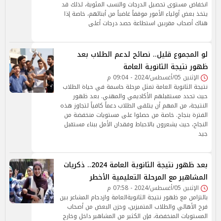
انخفاض مستوى تحصيل الدرجات والنسب المئوية، لذلك قد
يتخذ بعض أولياء الأمور موقفاً غاضباً من أبنائهم، خاصة إذا
هناك أصحاب مقربين استطاعة حصد درجات أعلى
لو المجموع قليل.. نصائح لدعم الطلاب بعد
ظهور نتيجة الثانوية العامة
الإثنين 05/أغسطس/2024 - 09:04 م
نتيجة الثانوية العامة تمثل مرحلة حاسمة في حياة الطلاب
حيث تحدد مستقبلهم الأكاديمي والمهني. بعد ظهور
النتيجة، من المهم أن يتلقى الطلاب دعماً كافياً لتجاوز هذه
الفترة بنجاح. خاصة من حصلوا على مستويات منخفضة من
النجاح، حيث يشعرون بالاحباط وفقدان الأمل ببناء مستقبل
جيد
بعد ظهور نتيجة الثانوية العامة 2024.. ذكريات
المشاهير مع المرحلة التعليمية الأخطر
الإثنين 05/أغسطس/2024 - 07:58 م
بالتزامن مع ظهور نتيجة الثانويةالعامة وازدحام المشاعر بين
فرح الأهالي والطلاب المتميزين، وحزن البعض من أصحاب
المستويات المنخفضة، فإن الكثير من المشاهير داخل وخارج