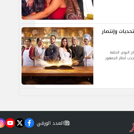
اجه التحديات وإنتصار
من صباح اليوم، الحلقة
ذب أنظار الجمهور
العدد الورقي
m
utube
twitter
facebook
newspaper