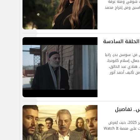
ت شوقي ومنة عرفة
سين ومن إخراج محمد
الحلقة السادسة
ن: سوسن بدر، رانيا
مال، إسلام كابونجا،
هنادي عبد الخالق،
ن تأليف أحمد أنور
. تفاصيل
بدأ عرض مسلسل ولاد الشمس يوم الجمعة 28 فبراير 2025، حيث يُعرض
حصريًا على قناتي ON وCBC، إلى جانب توفر الحلقات على منصة Watch It