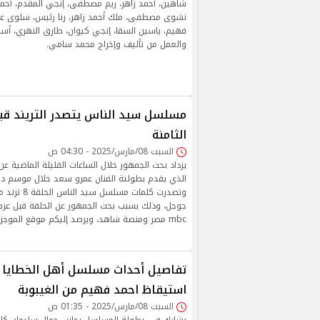
شاهين، أحمد زاهر، ريم مصطفى، إنجي المقدم، أحمد 
نشوى مصطفى، ملك أحمد زاهر، رنا رئيس، سلوى عثم
فهيم، ياسين السقا، إنجي كيوان، طارق النهري، أس
والعمل من تأليف وإخراج محمد سامي.
مسلسل سيد الناس يتصدر التريند قب
الثامنة
السبت 08/مارس/2025 - 04:30 ص
يزداد بحث الجمهور خلال الساعات القليلة الماضية 
وتصدرت كلمات مس
جوجل، وذلك بسبب بحث الجمهور عن الحلقة قبل عر
mbc مصر ومنصة شاهد، ويرصد إليكم موقع الموجز التفاصيل .
تفاصيل أحداث مسلسل أهل الخطايا ال
استيقاظ احمد فهيم من الغيبوبة
السبت 08/مارس/2025 - 01:35 ص