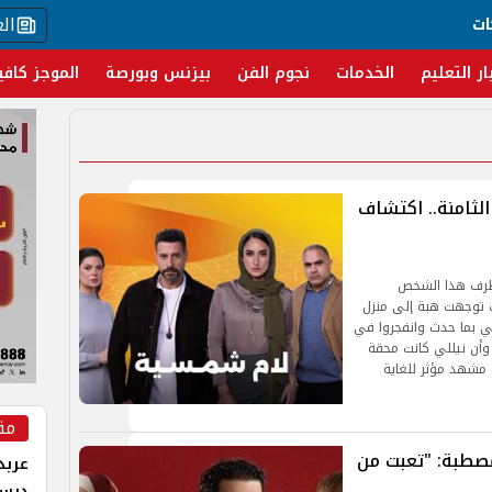
ال
ات
ار التعليم
الخدمات
نجوم الفن
بيزنس وبورصة
الموجز كافي
ثامنة.. اكتشاف
طرف هذا الشخص
ك توجهت هبة إلى منزل
لي بما حدث وانفجروا في
وأن نيللي كانت محقة
 مشهد مؤثر للغاية
مق
صطبة: "تعبت من
عربد
درس 