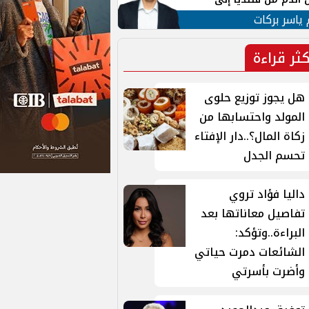
 لبنان
 ياسر بركات
كثر قراءة
هل يجوز توزيع حلوى
المولد واحتسابها من
زكاة المال؟..دار الإفتاء
تحسم الجدل
داليا فؤاد تروي
تفاصيل معاناتها بعد
البراءة..وتؤكد:
الشائعات دمرت حياتي
وأضرت بأسرتي