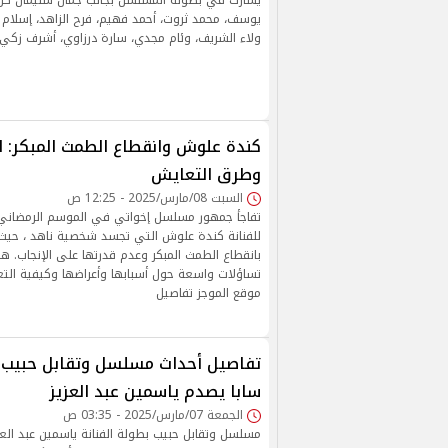
يشارك في بطولة المسلسل بجانب جمال سليمان كل م
يوسف، محمد ثروت، أحمد فهيم، فرح الزاهد، إسلام ج
ولاء الشريف، وئام مجدي، سارة درزاوي، أشرف زكي،
كندة علوش وانقطاع الطمث المبكر: ا
وطرق التعايش
السبت 08/مارس/2025 - 12:25 ص
للفنانة كندة علوش التي تجسد شخصية ناهد ، حيث
بانقطاع الطمث المبكر وعدم قدرتها على الإنجاب. هذه
تساؤلات واسعة حول أسبابها وأعراضها وكيفية التع
موقع الموجز تفاصيل
تفاصيل أحداث مسلسل وتقابل حبيب..
سابا يصدم ياسمين عبد العزيز
الجمعة 07/مارس/2025 - 03:35 ص
مسلسل وتقابل حبيب بطولة الفنانة ياسمين عبد العز