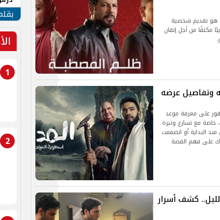
جنوب
بقلم
ل هو تقديم شخصية
 مكثفًا من أجل إتقان
الأ
.
1
مهور على معرفة موعد
 خاصة مع تسارع وتيرة
منذ البداية أو انضممت
2
عدك على فهم القصة
ليل.. كشف أسرار