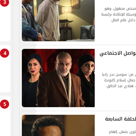
3
عة شخص مجهول، وهو
وسيلة للإطاحة برئيسة
اخل عالم المال
واصل الاجتماعي
4
ن: سوسن بدر، رانيا
مال، إسلام كابونجا،
 هنادي عبد الخالق
5
حلقة السابعة
ى عثمان، إلهام