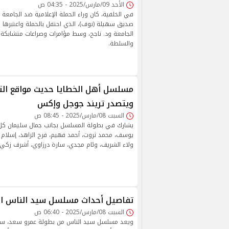
الأحد 09/مارس/2025 - 04:35 ص
في الخلفية، كان وراء الحملة الإعلامية ضد الجام
صديق سهيلة (نوف)، الذي احتفل بالحملة واعتبرها 
الجامعة ود. ناجح، وسط مؤامرات وصراعات متشابكة د
والسلطة.
مسلسل أهل الخطايا حديث مواقع الت
ويتصدر تريند جوجل وإكس
السبت 08/مارس/2025 - 08:45 ص
يشارك في بطولة المسلسل بجانب جمال سليمان كل م
يوسف، محمد ثروت، أحمد فهيم، فرح الزاهد، إسلام ج
ولاء الشريف، وئام مجدي، سارة درزاوي، أشرف زكي،
تفاصيل أحداث مسلسل سيد الناس ال
السبت 08/مارس/2025 - 06:40 ص
ويعد مسلسل سيد الناس من بطولة عمرو سعد، سلو