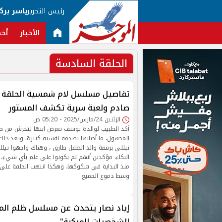
رئيس التحرير
ياسر برك
الأخبار
أخب
الحلقة السادسة
تفاصيل مسلسل لام شمسية الحلقة ال
صادم ولعبة سرية تكشف المستور
الإثنين 24/مارس/2025 - 05:20 ص
أكد الطبيب لوالدة يوسف تعرض ابنها لتحرش من 
المجهول، ما أصابها بصدمة نفسية كبيرة. وبعد ذل
نيللي برفقة والد الطفل طارق ، وهناك واجهوا نيل
البكاء، مؤكدين أنهم لم يكونوا على علم بأي شيء، 
منذ البداية في شكوكها. وهكذا انتهت الحلقة على
وسط دموع الجميع.
إياد نصار يتحدث عن مسلسل ظلم الم
الشخصيات المركبة"