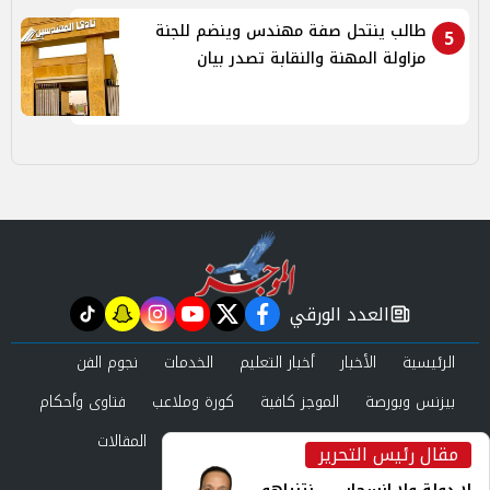
طالب ينتحل صفة مهندس وينضم للجنة
5
مزاولة المهنة والنقابة تصدر بيان
العدد الورقي
tiktok
snapchat
instagram
youtube
twitter
facebook
newspaper
الرئيسية
الأخبار
أخبار التعليم
الخدمات
نجوم الفن
بيزنس وبورصة
الموجز كافية
كورة وملاعب
فتاوى وأحكام
صحة وجمال
عرب وعالم
حوادث ومحاكم
المقالات
مقال رئيس التحرير
inst
العدد الورقي