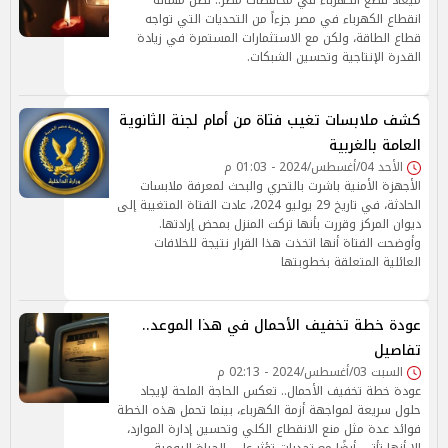
ميعاد قطع الكهرباء في محافظات مصر.. تظل مسألة
انقطاع الكهرباء في مصر جزءاً من التحديات التي تواجه
قطاع الطاقة، ولكن مع الاستثمارات المستمرة في زيادة
القدرة الإنتاجية وتحسين الشبكات.
كشف ملابسات تغيب فتاة من أمام لجنة الثانوية
العامة بالغربية
الأحد 04/أغسطس/2024 - 01:03 م
الأجهزة الأمنية باشرت بالتحري والبحث لمعرفة ملابسات
الحادثة، في تاريخ 29 يوليو 2024، عادت الفتاة المتغيبة إلى
ديوان المركز وقررت بأنها تركت المنزل بمحض إرادتها.
وأوضحت الفتاة أنها اتخذت هذا القرار نتيجة للخلافات
العائلية المتعلقة بخطوبتها
عودة خطة تخفيف الأحمال في هذا الموعد..
تفاصيل
السبت 03/أغسطس/2024 - 02:13 م
عودة خطة تخفيف الأحمال.. تعكس الحاجة الملحة لإيجاد
حلول سريعة لمواجهة أزمة الكهرباء، بينما تحمل هذه الخطة
فوائد عدة مثل منع الانقطاع الكلي وتحسين إدارة الموارد،