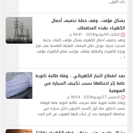
ذات الأول…
بشكل مؤقت.. وقف خطة تخفيف أحمال
الكهرباء بهذه المحافظات
الثلاثاء 09/يوليو/2024 - 04:41 م
وقف تخفيف أحمال الكهرباء بشكل مؤقت كلمات بحثية
تصدرت محرك جوجل خلال الساعات القليلة الماضية عقب قرار
وزارة الكهرباء والطاقة بإيقاف مواعيد قطع الكهرباء مؤقت
ا …
بعد انقطاع التيار الكهربائي .. وفاة طالبة ثانوية
عامة إثر اختناقها بسبب تكييف السيارة في
المنوفية
الخميس 27/يونيو/2024 - 06:54 م
وفاة طالبة ثانوية عامة تعرضت طالبة ثانوية عامة للوفاة
بسبب اختناق بغاز أول أكسيد الكربون داخل سيارة في
محافظة المنوفية بعد أن لجأت إليها للهروب من الحر الشد
بشكل حاسم.. متى ينتهي قطع الكهرباء نهائيًا