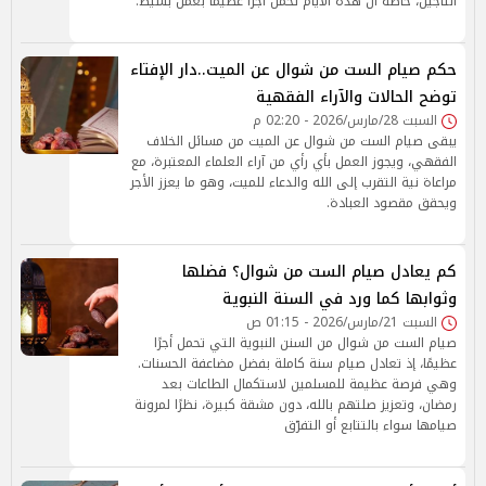
التأجيل، خاصة أن هذه الأيام تحمل أجرًا عظيمًا بعمل بسيط.
حكم صيام الست من شوال عن الميت..دار الإفتاء
توضح الحالات والآراء الفقهية
السبت 28/مارس/2026 - 02:20 م
يبقى صيام الست من شوال عن الميت من مسائل الخلاف
الفقهي، ويجوز العمل بأي رأي من آراء العلماء المعتبرة، مع
مراعاة نية التقرب إلى الله والدعاء للميت، وهو ما يعزز الأجر
ويحقق مقصود العبادة.
كم يعادل صيام الست من شوال؟ فضلها
وثوابها كما ورد في السنة النبوية
السبت 21/مارس/2026 - 01:15 ص
صيام الست من شوال من السنن النبوية التي تحمل أجرًا
عظيمًا، إذ تعادل صيام سنة كاملة بفضل مضاعفة الحسنات.
وهي فرصة عظيمة للمسلمين لاستكمال الطاعات بعد
رمضان، وتعزيز صلتهم بالله، دون مشقة كبيرة، نظرًا لمرونة
صيامها سواء بالتتابع أو التفرّق