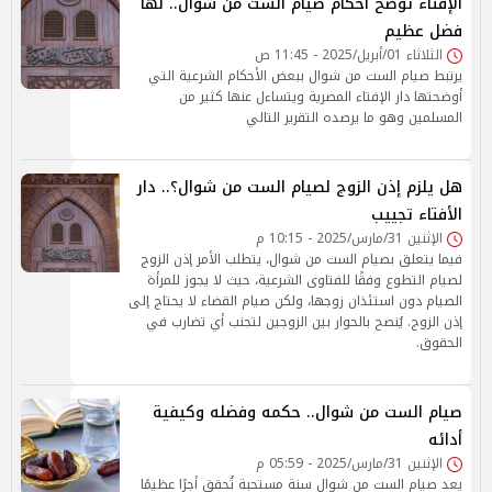
الإفتاء توضح أحكام صيام الست من شوال.. لها
فضل عظيم
الثلاثاء 01/أبريل/2025 - 11:45 ص
يرتبط صيام الست من شوال ببعض الأحكام الشرعية التي
أوضحتها دار الإفتاء المصرية ويتساءل عنها كثير من
المسلمين وهو ما يرصده التقرير التالي
هل يلزم إذن الزوج لصيام الست من شوال؟.. دار
الأفتاء تجييب
الإثنين 31/مارس/2025 - 10:15 م
فيما يتعلق بصيام الست من شوال، يتطلب الأمر إذن الزوج
لصيام التطوع وفقًا للفتاوى الشرعية، حيث لا يجوز للمرأة
الصيام دون استئذان زوجها، ولكن صيام القضاء لا يحتاج إلى
إذن الزوج. يُنصح بالحوار بين الزوجين لتجنب أي تضارب في
الحقوق.
صيام الست من شوال.. حكمه وفضله وكيفية
أدائه
الإثنين 31/مارس/2025 - 05:59 م
يعد صيام الست من شوال سنة مستحبة تُحقق أجرًا عظيمًا