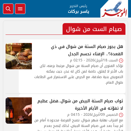
رئيس التحرير
ياسر بركات
صيام الست من شوال
هل يجوز صيام الستة من شوال في ذي
القعدة؟.. الإفتاء تحسم الجدل
السبت 18/أبريل/2026 - 02:15 م
تؤكد الفتوى أن صيام الستة من شوال مرتبط بزمنه، لكن
باب الأجر لا يُغلق، خاصة لمن كان له عذر، حيث يمكنه
التعويض بنية صادقة، مع الحرص على الاستمرار في الطاعات
طوال العام.
ثواب صيام الستة البيض من شوال..فضل عظيم
لا تفوّته في الأيام الأخيرة
الخميس 09/أبريل/2026 - 04:15 م
مع اقتراب نهاية شهر شوال، تصبح الفرصة محدودة أمام من
لم يبدأ بعد في صيام الستة البيض، لذلك يُنصح بعدم