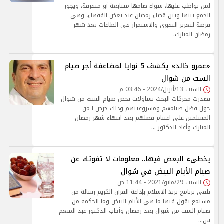
لمن يواظب عليها، سواء صامها متتابعة أو متفرقة، ويجوز
الجمع بينها وبين قضاء رمضان عند بعض الفقهاء، وهي
فرصة لتعزيز التقوى والاستمرار في الطاعات بعد شهر
رمضان المبارك.
«عمرو خالد» يكشف 5 نوايا لمضاعفة أجر صيام
الست من شوال
السبت 13/أبريل/2024 - 03:46 م
تصدرت محركات البحث تساؤلات تخص صيام الست من شوال
حول فضل صيامهم ومشروعيتهم وذلك حرص ا من
المسلمين على اغتنام فضلهم بعد انتهاء شهر رمضان
المبارك وأعاد الدكتور …
يخطىء البعض فيها.. معلومات لا تفوتك عن
صيام الأيام البيض في شوال
السبت 29/مايو/2021 - 11:44 ص
تلقى برنامج بريد الإسلام بإذاعة القرآن الكريم رسالة من
مستمع يقول فيها ما هي الأيام البيض وما الحكمة من
صيام الست من شوال بعد رمضان وأجاب الدكتور عبد المنعم
س…