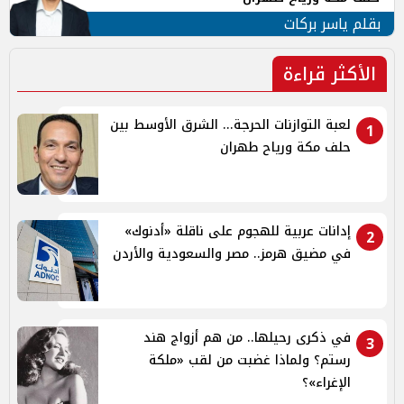
بقلم ياسر بركات
الأكثر قراءة
لعبة التوازنات الحرجة... الشرق الأوسط بين
1
حلف مكة ورياح طهران
إدانات عربية للهجوم على ناقلة «أدنوك»
2
في مضيق هرمز.. مصر والسعودية والأردن
في ذكرى رحيلها.. من هم أزواج هند
3
رستم؟ ولماذا غضبت من لقب «ملكة
الإغراء»؟