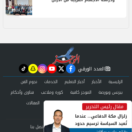
العدد الورقي
tiktok
snapchat
instagram
youtube
twitter
facebook
newspaper
الرئيسية
الأخبار
أخبار التعليم
الخدمات
نجوم الفن
بيزنس وبورصة
الموجز كافية
كورة وملاعب
فتاوى وأحكام
صحة وجمال
عرب وعالم
حوادث ومحاكم
المقالات
مقال رئيس التحرير
inst
العدد الورقي
زلزال مكة الدفاعي... عندما
تُعيد السياسة ترسيم حدود
من نحن
سياسة الخصوصية
اتصل بنا
الأمن القومي العربي