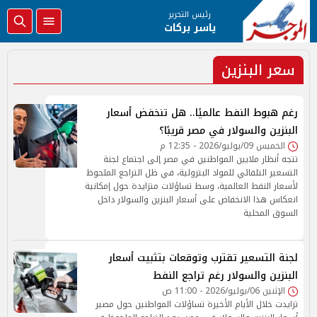
رئيس التحرير
ياسر بركات
سعر البنزين
رغم هبوط النفط عالميًا.. هل تنخفض أسعار
البنزين والسولار في مصر قريبًا؟
الخميس 09/يوليو/2026 - 12:35 م
تتجه أنظار ملايين المواطنين في مصر إلى اجتماع لجنة
التسعير التلقائي للمواد البترولية، في ظل التراجع الملحوظ
لأسعار النفط العالمية، وسط تساؤلات متزايدة حول إمكانية
انعكاس هذا الانخفاض على أسعار البنزين والسولار داخل
السوق المحلية
لجنة التسعير تقترب وتوقعات بتثبيت أسعار
البنزين والسولار رغم تراجع النفط
الإثنين 06/يوليو/2026 - 11:00 ص
تزايدت خلال الأيام الأخيرة تساؤلات المواطنين حول مصير