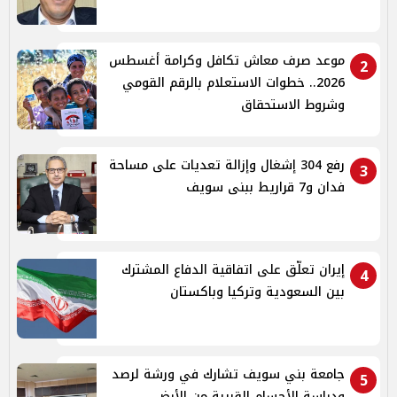
موعد صرف معاش تكافل وكرامة أغسطس
2
2026.. خطوات الاستعلام بالرقم القومي
وشروط الاستحقاق
رفع 304 إشغال وإزالة تعديات على مساحة
3
فدان و7 قراريط ببنى سويف
إيران تعلّق على اتفاقية الدفاع المشترك
4
بين السعودية وتركيا وباكستان
جامعة بني سويف تشارك في ورشة لرصد
5
ودراسة الأجسام القريبة من الأرض