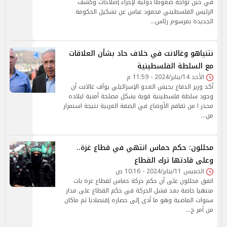
في حين تواجه ضغوطا دولية لإجراء إصلاحات وكشف
الرئيس الفلسطيني محمود عباس عن تشكيل الحكومة
الجديدة بمرسوم رئاس…
نتنياهو وغالانت في خلاف حاد بشأن العلاقات
مع السلطة الفلسطينية
الأحد 14/يناير/2024 - 11:59 م
أكد وزير الدفاع بجيش العدو الإسرائيلي يوآف غالانت أن
وجود سلطة فلسطينية قوية يشكل مصلحة أمنية لبلاده
محذر ا من تفاقم الأوضاع في الضفة الغربية نتيجة استمرار
من…
محللون: حكم حماس انتهي في قطاع غزة..
وعلى قادتها ترك القطاع
الخميس 11/يناير/2024 - 10:16 ص
اتفق محللون على أن حكم حركة حماس لقطاع غزة بات
منتهيا خاصة بعد فشل الحركة في حكم القطاع على مدار
سنوات الماضية وهو ما أدى إلى حصاره إقتصاديا ثم ماكان
من أمر ج…