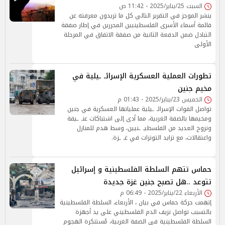
السبت 25/يناير/2025 - 11:42 ص
ينشر الموجز في التقرير التالي كل ما تريدون معرفته عن
قائمة أسماء الأسرى الفلسطينيين المحررين في إطار صفقة
التبادل ضمن الدفعة الثانية من صفقة الاتفاق في المرحلة
الأولى
تطورات العملية العسكرية الإسرائـ ـيلية في
مخيم جنين
الخميس 23/يناير/2025 - 01:43 م
تواصل القوات الإسرائـ ـيلية عملياتها العسكرية في جنين
ومخيمها بالضفة الغربية، مما أدى إلى اشتباكات عنـ ـيفة
ونزوح العديد من الفلسطيـ ـنيين، وسط هدم للمنازل
واعتقالات، مع تزايد التوترات في غـ ـزة.
حماس تتهم السلطة الفلسطينية و إسرائيل
تتوعد ..هل تصبح جنين غزة جديدة
الأربعاء 22/يناير/2025 - 06:49 م
إتهمت حركة حماس في بيان ، الأربعاء، السلطة الفلسطينية
بالتسبب تواصل نزيف الدم الفلسطيني على يد أجهزة
السلطة الفلسطينية في الضفة الغربية، مُستنكرة الهجوم