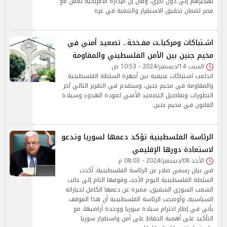
تهجيرهم إلى دول أخرى، وقال إن الإدارة الأمريكية تعمل مع
مصر لضمان تحقيق الاستقرار والتنمية في غزة
اشـتباكات ومركباـت مفـخخة.. تصعيد أمني في
مخيم جنين بين الأمن الفلسطيني والمقاومة
السبت 14/ديسمبر/2024 - 10:53 ص
اندلعت اشتباكات عنيفية بين أجهزة السلطة الفلسطينية
والمقاومة في مخيم جنين، وسنقدم في التقرير التالي آخر
التطورات وتفاصيل التصعيد الأمني لعودة الهدوء وسيادة
القانون في مخيم جنين.
الرئاسة الفلسطينية تؤكد دعمها لسوريا وتدعو
لاستعادة دورها الإقليمي
الأحد 08/ديسمبر/2024 - 08:03 م
في بيان رسمي صادر عن الرئاسة الفلسطينية، أكدت
السلطة الفلسطينية اليوم الأحد، وقوفها التام إلى جانب
الشعب السوري الشقيق، معبرة عن دعمها الكامل لخياراته
السياسية، وأوضحت الرئاسة الفلسطينية أن هذا الموقف
يأتي في إطار احترام سيادة سوريا ووحدة أراضيها، مع
التأكيد على أهمية الحفاظ على أمن واستقرار سوريا