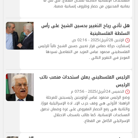
المساعدات الإنسانية العاجلة لسكان القطاع، في ظل ما
يعانيه المدنيون من حصار وظروف إنسانية صعبة.
هل تأتي رياح التغيير بحسين الشيخ على رأس
السلطة الفلسطينية
الإثنين 28/أبريل/2025 - 02:16 ص
إستنكرت حركة حماس قرار تعيين حسين الشيخ نائباً للرئيس
الفلسطيني محمود عباس المزيد من التفاصيل تسردها
الموجز في التقرير التالي .
الرئيس الفلسطيني يعلن استحداث منصب نائب
الرئيس
الخميس 24/أبريل/2025 - 07:56 م
وضع الرئيس محمود عباس أولويتين رئيسيتين للمرحلة
الراهنة؛ الأولى هي وقف حر.ب الإبـ. ادة الإسرائيلية فورًا،
والثانية هي رفع الحصار المفروض على غزة وضمان تدفق
المساعدات الإنسانية. كما طالب بانسحاب الاحتلال
الإسرائيلي الكامل من القطاع.