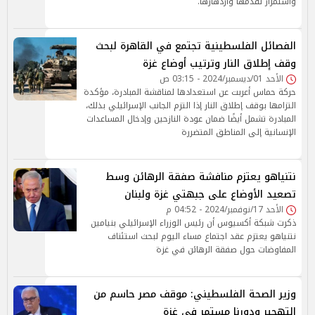
واستمرار تقدمها وازدهارها.
الفصائل الفلسطينية تجتمع في القاهرة لبحث
وقف إطلاق النار وترتيب أوضاع غزة
الأحد 01/ديسمبر/2024 - 03:15 ص
حركة حماس أعربت عن استعدادها لمناقشة المبادرة، مؤكدة
التزامها بوقف إطلاق النار إذا التزم الجانب الإسرائيلي بذلك،
المبادرة تشمل أيضًا ضمان عودة النازحين وإدخال المساعدات
الإنسانية إلى المناطق المتضررة
نتنياهو يعتزم منافشة صفقة الرهائن وسط
تصعيد الأوضاع على جبهتي غزة ولبنان
الأحد 17/نوفمبر/2024 - 04:52 م
ذكرت شبكة أكسيوس أن رئيس الوزراء الإسرائيلي بنيامين
نتنياهو يعتزم عقد اجتماع مساء اليوم لبحث استئناف
المفاوضات حول صفقة الرهائن في غزة
وزير الصحة الفلسطيني: موقف مصر حاسم من
التهجير ودورنا مستمر في غزة