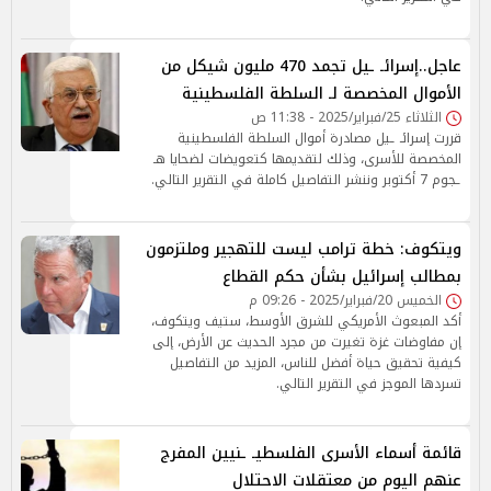
عاجل..إسرائـ ـيل تجمد 470 مليون شيكل من
الأموال المخصصة لـ السلطة الفلسطينية
الثلاثاء 25/فبراير/2025 - 11:38 ص
قررت إسرائـ ـيل مصادرة أموال السلطة الفلسطينية
المخصصة للأسرى، وذلك لتقديمها كتعويضات لضحايا هـ
ـجوم 7 أكتوبر وننشر التفاصيل كاملة في التقرير التالي.
ويتكوف: خطة ترامب ليست للتهجير وملتزمون
بمطالب إسرائيل بشأن حكم القطاع
الخميس 20/فبراير/2025 - 09:26 م
أكد المبعوث الأمريكي للشرق الأوسط، ستيف ويتكوف،
إن مفاوضات غزة تغيرت من مجرد الحديث عن الأرض، إلى
كيفية تحقيق حياة أفضل للناس، المزيد من التفاصيل
تسردها الموجز في التقرير التالي.
قائمة أسماء الأسرى الفلسطيـ ـنيين المفرج
عنهم اليوم من معتقلات الاحتلال