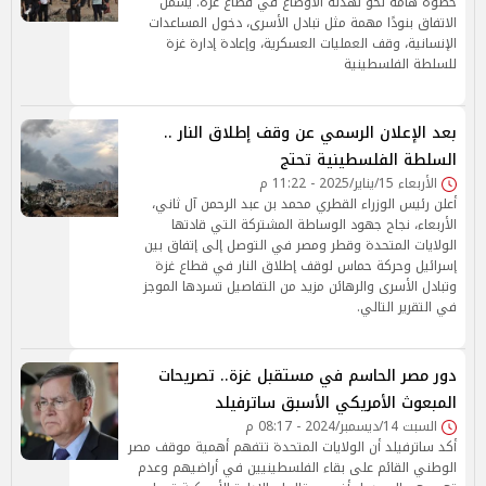
خطوة هامة نحو تهدئة الأوضاع في قطاع غزة. يشمل
الاتفاق بنودًا مهمة مثل تبادل الأسرى، دخول المساعدات
الإنسانية، وقف العمليات العسكرية، وإعادة إدارة غزة
للسلطة الفلسطينية
بعد الإعلان الرسمي عن وقف إطلاق النار ..
السلطة الفلسطينية تحتج
الأربعاء 15/يناير/2025 - 11:22 م
أعلن رئيس الوزراء القطري محمد بن عبد الرحمن آل ثاني،
الأربعاء، نجاح جهود الوساطة المشتركة التي قادتها
الولايات المتحدة وقطر ومصر في التوصل إلى إتفاق بين
إسرائيل وحركة حماس لوقف إطلاق النار في قطاع غزة
وتبادل الأسرى والرهائن مزيد من التفاصيل تسردها الموجز
في التقرير التالي.
دور مصر الحاسم في مستقبل غزة.. تصريحات
المبعوث الأمريكي الأسبق ساترفيلد
السبت 14/ديسمبر/2024 - 08:17 م
أكد ساترفيلد أن الولايات المتحدة تتفهم أهمية موقف مصر
الوطني القائم على بقاء الفلسطينيين في أراضيهم وعدم