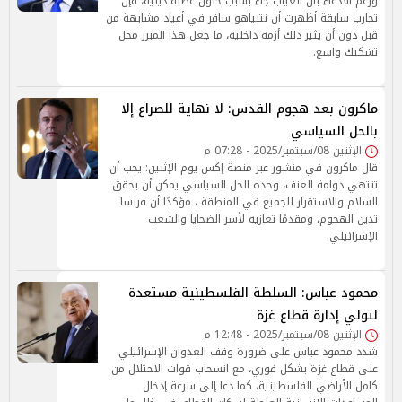
ورغم الادعاء بأن الغياب جاء بسبب حلول عطلة دينية، فإن
تجارب سابقة أظهرت أن نتنياهو سافر في أعياد مشابهة من
قبل دون أن يثير ذلك أزمة داخلية، ما جعل هذا المبرر محل
تشكيك واسع.
ماكرون بعد هجوم القدس: لا نهاية للصراع إلا
بالحل السياسي
الإثنين 08/سبتمبر/2025 - 07:28 م
قال ماكرون في منشور عبر منصة إكس يوم الإثنين: يجب أن
تنتهي دوامة العنف، وحده الحل السياسي يمكن أن يحقق
السلام والاستقرار للجميع في المنطقة ، مؤكدًا أن فرنسا
تدين الهجوم، ومقدمًا تعازيه لأسر الضحايا والشعب
الإسرائيلي.
محمود عباس: السلطة الفلسطينية مستعدة
لتولي إدارة قطاع غزة
الإثنين 08/سبتمبر/2025 - 12:48 م
شدد محمود عباس على ضرورة وقف العدوان الإسرائيلي
على قطاع غزة بشكل فوري، مع انسحاب قوات الاحتلال من
كامل الأراضي الفلسطينية، كما دعا إلى سرعة إدخال