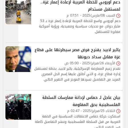
دعم أوروبي للخطة العربية لإعادة إعمار غزة..
لمستقبل مستدام
السبت 08/مارس/2025 - 07:51 م
دعم أوروبي واسع للخطة العربية لإعادة إعمار غزة بـ 53
مليار دولار، مع تحديات سياسية وتنفيذية، ورؤية أميركية
مغايرة للمستقبل.
يائير لابيد يقترح فرض مصر سيطرتها على قطاع
غزة مقابل سداد ديونها
الأربعاء 26/فبراير/2025 - 05:00 ص
تقدم زعيم المعارضة الإسرائيلية، يائير لابيد، بخطة لمستقبل
إدارة قطاع غزة، و التي أطلق عليها إسم الحل المصري
المزيد من التفاصيل تسردها الموجز في التقرير التالي.
بيان عاجل لـ حماس لإدانة ممارسات السلطة
الفلسطينية بحق المقاومة
الثلاثاء 25/فبراير/2025 - 02:47 م
استنكرت حركة حماس الاعتقالات السياسية في الضفة
الغربية من قبل السلطة الفلسطينية وننشر التفاصيل كاملة
في التقرير التالي.