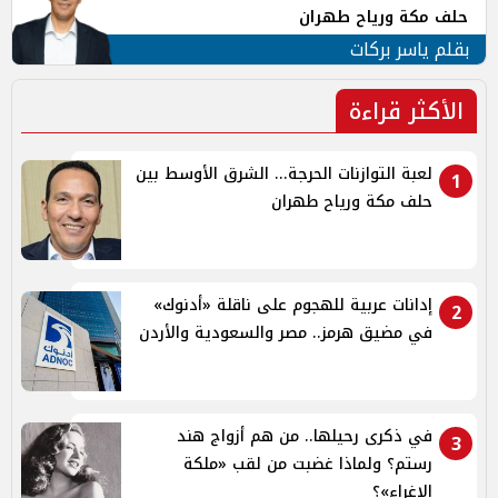
حلف مكة ورياح طهران
بقلم ياسر بركات
الأكثر قراءة
لعبة التوازنات الحرجة... الشرق الأوسط بين
1
حلف مكة ورياح طهران
إدانات عربية للهجوم على ناقلة «أدنوك»
2
في مضيق هرمز.. مصر والسعودية والأردن
في ذكرى رحيلها.. من هم أزواج هند
3
رستم؟ ولماذا غضبت من لقب «ملكة
الإغراء»؟