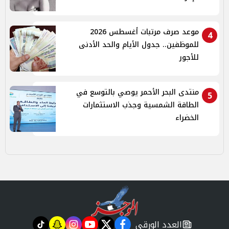
موعد صرف مرتبات أغسطس 2026
4
للموظفين.. جدول الأيام والحد الأدنى
للأجور
منتدى البحر الأحمر يوصي بالتوسع في
5
الطاقة الشمسية وجذب الاستثمارات
الخضراء
العدد الورقي
tiktok
snapchat
instagram
youtube
twitter
facebook
newspaper