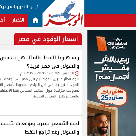
رئيس التحرير
ياسر برك
الأخبار
أخب
اسعار الوقود في مصر
رغم هبوط النفط عالميًا.. هل تنخفض أ
والسولار في مصر قريبًا؟
الخميس 09/يوليو/2026 - 12:35 م
تتجه أنظار ملايين المواطنين في مصر إلى اجتماع لج
للمواد البترولية، في ظل التراجع الملحوظ لأسعار ا
تساؤلات متزايدة حول إمكانية انعكاس هذا الانخفاض
والسولار داخل السوق المحلية
لجنة التسعير تقترب وتوقعات بتثبيت أ
والسولار رغم تراجع النفط