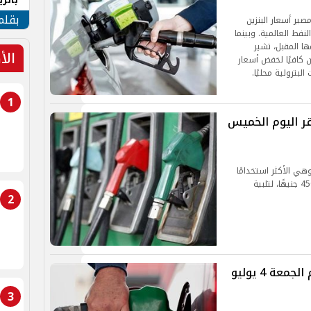
الهو
بقلم
صير أسعار البنزين
نفط العالمية. وبينما
ها المقبل، تشير
الأ
 كافيًا لخفض أسعار
لبترولية محليًا.
1
قر اليوم الخميس
اجاز المنزلية عند 225 جنيهًا، وهي الأكثر استخدامًا
في المنازل، فيما بلغ سعر الأسطوانة التجارية نحو 450 جنيهًا، لتلبية
2
أسعار البنزين والسولار في مصر اليوم الجمعة 4 يوليو
3