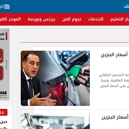
ال
ات
ار التعليم
الخدمات
نجوم الفن
بيزنس وبورصة
الموجز كافي
سعار البنزين
نة التسعير التلقائي
لنفط العالمية، وسط
 على أسعار البنزين
مق
سعار البنزين
حين 
بالر