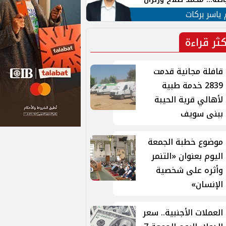
ية في الشارع التركي
 ياسر بركات
كثر قراءة
قافلة مجانية قدمت
2839 خدمة طبية
لأهالي قرية الحيبة
ببنى سويف
موضوع خطبة الجمعة
اليوم بعنوان «التنمر
وأثره على شخصية
الإنسان»
العملات الأجنبية.. سعر