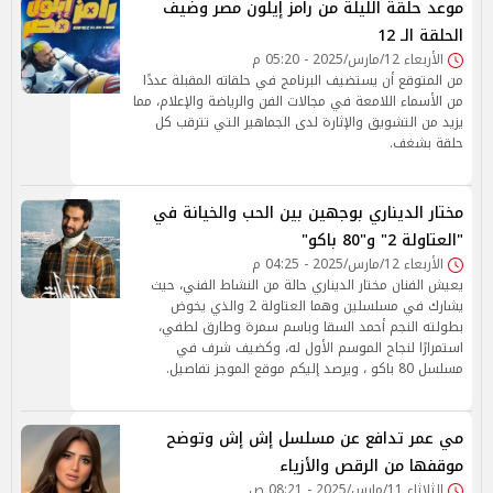
موعد حلقة الليلة من رامز إيلون مصر وضيف
الحلقة الـ 12
الأربعاء 12/مارس/2025 - 05:20 م
من المتوقع أن يستضيف البرنامج في حلقاته المقبلة عددًا
من الأسماء اللامعة في مجالات الفن والرياضة والإعلام، مما
يزيد من التشويق والإثارة لدى الجماهير التي تترقب كل
حلقة بشغف.
مختار الديناري بوجهين بين الحب والخيانة في
"العتاولة 2" و"80 باكو"
الأربعاء 12/مارس/2025 - 04:25 م
يعيش الفنان مختار الديناري حالة من النشاط الفني، حيث
يشارك في مسلسلين وهما العتاولة 2 والذي يخوض
بطولته النجم أحمد السقا وباسم سمرة وطارق لطفي،
استمرارًا لنجاح الموسم الأول له، وكضيف شرف في
مسلسل 80 باكو ، ويرصد إليكم موقع الموجز تفاصيل.
مي عمر تدافع عن مسلسل إش إش وتوضح
موقفها من الرقص والأزياء
الثلاثاء 11/مارس/2025 - 08:21 ص