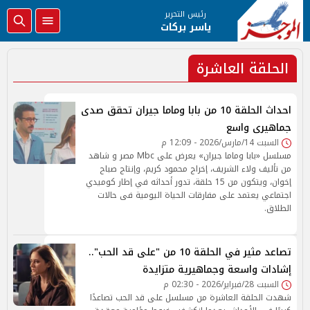
رئيس التحرير
ياسر بركات
الحلقة العاشرة
احداث الحلقة 10 من بابا وماما جيران تحقق صدى
جماهيرى واسع
السبت 14/مارس/2026 - 12:09 م
مسلسل «بابا وماما جيران» يعرض على Mbc مصر و شاهد
من تأليف ولاء الشريف، إخراج محمود كريم، وإنتاج صباح
إخوان، ويتكون من 15 حلقة، تدور أحداثه في إطار كوميدي
اجتماعي يعتمد على مفارقات الحياة اليومية فى حالات
الطلاق.
تصاعد مثير في الحلقة 10 من "على قد الحب"..
إشادات واسعة وجماهيرية متزايدة
السبت 28/فبراير/2026 - 02:30 م
شهدت الحلقة العاشرة من مسلسل على قد الحب تصاعدًا