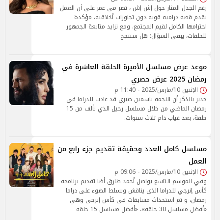
رغم الجدل المثار حول إش إش ، تصر مي عمر على أن العمل
يقدم قصة درامية قوية دون تجاوزات أخلاقية، مؤكدة
احترامها الكامل لقيم المجتمع. ومع تزايد متابعة الجمهور
للحلقات، يبقى السؤال: هل ستنجح
موعد عرض مسلسل الأميرة الحلقة العاشرة في
رمضان 2025 عرض حصري
الإثنين 10/مارس/2025 - 11:40 م
جدير بالذكر أن النجمة ياسمين صبري قد عادت للدراما في
رمضان الماضي من خلال مسلسل رحيل الذي تألف من 15
حلقة، بعد غياب دام ثلاث سنوات.
مسلسل كامل العدد وحقيقة تقديم جزء رابع من
العمل
الإثنين 10/مارس/2025 - 09:06 م
وفي الموسم التاسع يواصل أحمد طارق أضا تقديم برنامجه
كأس إنرجي للدراما الذي يناقش ويسلط الضوء على دراما
رمضان، و تم استحداث مسابقات في كأس إنرجي وهي
«أفضل مسلسل 30 حلقة»، «أفضل مسلسل 15 حلقة