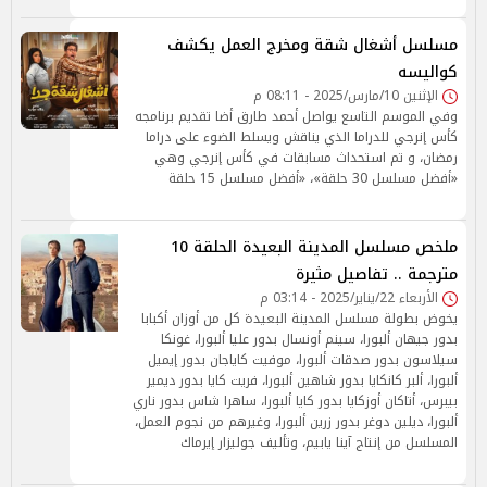
مسلسل أشغال شقة ومخرج العمل يكشف
كواليسه
الإثنين 10/مارس/2025 - 08:11 م
وفي الموسم التاسع يواصل أحمد طارق أضا تقديم برنامجه
كأس إنرجي للدراما الذي يناقش ويسلط الضوء على دراما
رمضان، و تم استحداث مسابقات في كأس إنرجي وهي
«أفضل مسلسل 30 حلقة»، «أفضل مسلسل 15 حلقة
ملخص مسلسل المدينة البعيدة الحلقة 10
مترجمة .. تفاصيل مثيرة
الأربعاء 22/يناير/2025 - 03:14 م
يخوض بطولة مسلسل المدينة البعيدة كل من أوزان أكبابا
بدور جيهان ألبورا، سينم أونسال بدور عليا ألبورا، غونكا
سيلاسون بدور صدقات ألبورا، موفيت كاياجان بدور إيميل
ألبورا، ألبر كانكايا بدور شاهين ألبورا، فريت كايا بدور ديمير
بيبرس، أتاكان أوزكايا بدور كايا ألبورا، ساهرا شاس بدور ناري
ألبورا، ديلين دوغر بدور زرين ألبورا، وغيرهم من نجوم العمل،
المسلسل من إنتاج آينا يابيم، وتأليف جوليزار إيرماك