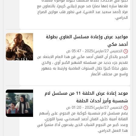
كبيرًا في الأحداث، بعدما انكشفت خيوط مؤامرة معقدة
قادتها سارة (مها نصار) ضد مريم (نيللي كريم)، بالتعاون مع
مراد (أحمد سعيد عبد الغني)، في تطور قلب موازين الصراع
الدرامي.
مواعيد عرض وإعادة مسلسل الغاوي بطولة
أحمد مكي
الخميس 27/مارس/2025 - 05:47 ص
الجدير بالذكر أن الفنان أحمد مكي قرر هذا العام الابتعاد عن
تقديم جزء جديد من مسلسله الشهير الكبير أوي ، والذي
حقق نجاحًا كبيرًا خلال السنوات الماضية وارتبط به جمهور
واسع من مختلف الأعمار
موعد إعادة عرض الحلقة 11 من مسلسل لام
شمسية وأبرز أحداث الحلقة
الخميس 27/مارس/2025 - 01:20 ص
يضم مسلسل لام شمسية كوكبة من النجوم، على رأسهم
الفنانة أمينة خليل، الفنان أحمد السعدني، يسرا اللوزي،
وعدد كبير من النجوم الشباب الذين يقدمون أداءً متميزًا في
هذا العمل الدرامي.