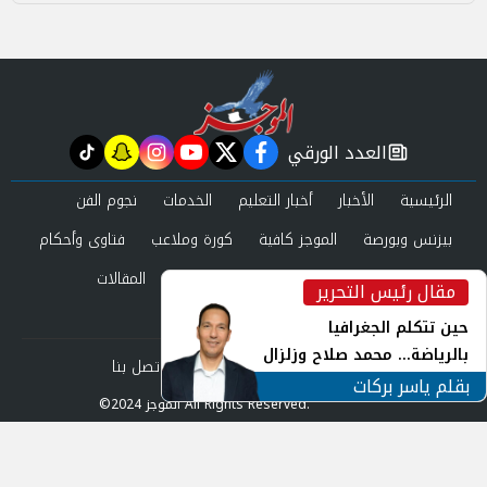
العدد الورقي
tiktok
snapchat
instagram
youtube
twitter
facebook
newspaper
الرئيسية
الأخبار
أخبار التعليم
الخدمات
نجوم الفن
بيزنس وبورصة
الموجز كافية
كورة وملاعب
فتاوى وأحكام
صحة وجمال
عرب وعالم
حوادث ومحاكم
المقالات
مقال رئيس التحرير
inst
العدد الورقي
حين تتكلم الجغرافيا
بالرياضة... محمد صلاح وزلزال
من نحن
سياسة الخصوصية
اتصل بنا
الهوية في الشارع التركي
بقلم ياسر بركات
©2024 الموجز All Rights Reserved.
Powered by