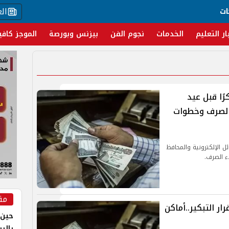
ال
ات
ار التعليم
الخدمات
نجوم الفن
بيزنس وبورصة
الموجز كافي
ف معاشات يونيو 2026 مبكرًا قبل عيد
الصرف وخطوات
 الإلكترونية والمحافظ
ء الصرف.
مق
شات يونيو 2026 بعد قرار التبكير..أماكن
حين 
بالر