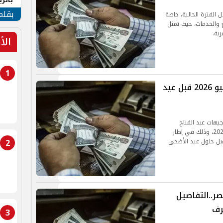
الهو
بقلم
ل الفترة الحالية، خاصة
ع والخدمات، حيث تمثل
ية.
الأ
1
بتوجيهات رئاسية.. صرف معاشات يونيو 2026 قبل عيد
جيهات عبد الفتاح
السيسي، تقديم موعد صرف معاشات شهر يونيو 2026، وذلك في إطار
2
بل حلول عيد الأضحى
ت مايو 2026 في مصر..التفاصيل
رف
3