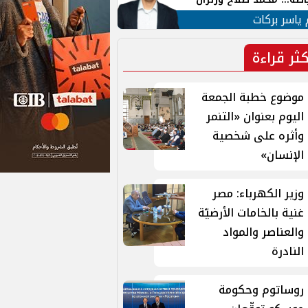
ية في الشارع التركي
 ياسر بركات
كثر قراءة
موضوع خطبة الجمعة
اليوم بعنوان «التنمر
وأثره على شخصية
الإنسان»
وزير الكهرباء: مصر
غنية بالخامات الأرضيّة
والعناصر والمواد
النادرة
روساتوم وحكومة