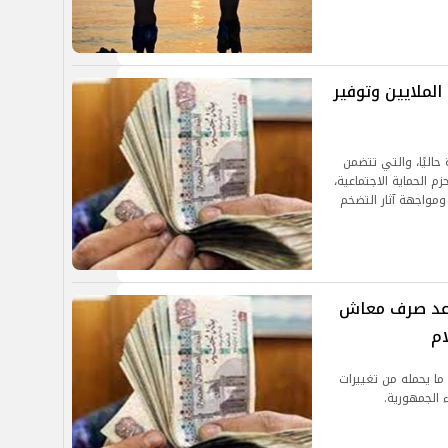
عاشات الملايين وتوفير
بالقيم المعتمدة حاليًا، والتي تتضمن
زم الحماية الاجتماعية،
واجهة آثار التضخم
 زيادة المعاشات 2026..موعد صرف معاش
ام
 في ظل ما يحمله من تغييرات
 الجمهورية.