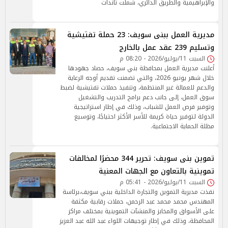
والإبراهيمية والطريق الدائري، شملت تاندات
مديرية العمل ببنى سويف: 23 حملة تفتيشية
وتسليم 239 عقد عمل بالخارج
السبت 11/يوليو/2026 - 08:20 م
أعلنت مديرية العمل بمحافظة بني سويف، حصاد جهودها
خلال شهر يونيو 2026، والتي تضمنت تقديم أوجه الرعاية
والدعم للعمالة غير المنتظمة، وتنفيذ حملات تفتيشية لضبط
سوق العمل، إلى جانب دعم برامج التدريب والتشغيل
وتوفير فرص العمل للشباب، وذلك في إطار استراتيجية
الدولة لتوفير حياة كريمة للأسر الأكثر احتياجًا، وتوسيع
مظلة الحماية الاجتماعية.
تموين بنى سويف: تحرير 344 محضرًا لمخالفات
تموينية بالتعاون مع الجهات المعنية
السبت 11/يوليو/2026 - 05:41 م
نفذت مديرية التموين والتجارة الداخلية ببني سويف،برئاسة
المهندس محمد محمد عبد الرحمن، حملات رقابية مكثفة
على الأسواق والمخابز والمنشآت التموينية بمختلف مراكز
المحافظة، وذلك في إطار توجيهات اللواء عبد الله عبد العزيز