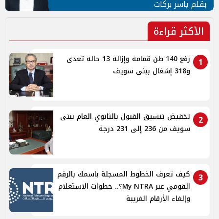
بقلم ياسر بركات
الأكثر قراءة
رفع 140 طن قمامة وإزالة 13 حالة تعدى
1
و318 إشغال ببنى سويف
تخفيض تنسيق القبول بالثانوي العام ببنى
2
سويف من 236 إلى 231 درجة
كيف تعرف الخطوط المسجلة باسمك بالرقم
3
القومي عبر My NTRA؟.. خطوات الاستعلام
وإلغاء الأرقام الغريبة