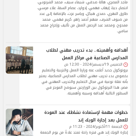
ماجد المصري، هالة صدقي، شيماء سيف، محمد الشرنوبي،
انتصار، دينا، إيهاب فهمي، إدوارد، عصام السقا، علاء مرسي،
طارق النهري، حمدي هيكل، وياسر عزت، بالإضافة إلى عدد
من ضيوف الشرف، منهم أحمد زاهر، كريم فهمي، محمد
ممدوح، ومحمد عبد الرحمن العمل من تأليف وإخراج محمد
سامي.
أهدافه وأهميته.. بدء تدريب مهني لطلاب
المدارس الصناعية في مراكز العمل
الخميس 19/ديسمبر/2024 - 12:30 ص
بروتوكول جديد أعلنت عنه وزارتا العمل والتربية والتعليم
بخصوص بدء تدريب مهني لطلاب المدارس الصناعية، يعتبر
بأنه نقلة نوعية في مجال التعليم والتدريب المهني في
مصر، هذا البرتوكول بين الوزارتين سيوضح الموجز في
السطور التالية أهدافه وسببه وأهميته.
خطوات مهمة لإستعادة نشاطك عند العودة
للعمل بعد إجازة الويك إند
الجمعة 11/أكتوبر/2024 - 11:23 م
إجازة الويك إند هي فترة راحة تمتد عادةً من يوم الجمعة