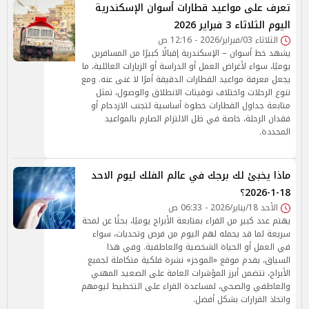
تعرف على مواعيد قطارات أسوان الإسكندرية
اليوم الثلاثاء 3 فبراير 2026
الثلاثاء 03/فبراير/2026 - 12:16 ص
يشهد خط أسوان – الإسكندرية إقبالًا كبيرًا من المسافرين
يوميًا، سواء لأغراض العمل أو الدراسة أو الزيارات العائلية، ما
يجعل معرفة مواعيد القطارات الدقيقة أمرًا لا غنى عنه. ومع
تنوع الرحلات واختلاف توقيتات الانطلاق والوصول، تمثل
متابعة جداول القطارات خطوة أساسية لتجنب الازدحام أو
فقدان الرحلة، خاصة في ظل الالتزام الصارم بالمواعيد
المحددة.
ماذا يخبئ لك برجك في عالم الفلك ليوم الاحد
18-1-2026؟
الأحد 18/يناير/2026 - 06:33 ص
يهتم عدد كبير من القراء بمتابعة الأبراج يوميًا، بحثًا عن لمحة
سريعة لما قد يحمله لهم اليوم من فرص وتحديات، سواء
في العمل أو الحياة الشخصية والعاطفية. وفي هذا
السياق، يقدم موقع «الموجز» نشرة فلكية متكاملة لجميع
الأبراج، تتضمن أبرز المؤشرات العامة على الصعيد المهني
والعاطفي والصحي، لمساعدة القراء على التخطيط ليومهم
واتخاذ القرارات بشكل أفضل.