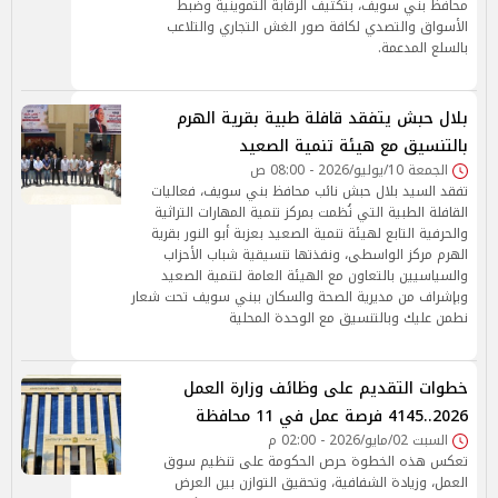
محافظ بني سويف، بتكثيف الرقابة التموينية وضبط
الأسواق والتصدي لكافة صور الغش التجاري والتلاعب
بالسلع المدعمة.
بلال حبش يتفقد قافلة طبية بقرية الهرم
بالتنسيق مع هيئة تنمية الصعيد
الجمعة 10/يوليو/2026 - 08:00 ص
تفقد السيد بلال حبش نائب محافظ بني سويف، فعاليات
القافلة الطبية التي نُظمت بمركز تنمية المهارات التراثية
والحرفية التابع لهيئة تنمية الصعيد بعزبة أبو النور بقرية
الهرم مركز الواسطى، ونفذتها تنسيقية شباب الأحزاب
والسياسيين بالتعاون مع الهيئة العامة لتنمية الصعيد
وبإشراف من مديرية الصحة والسكان ببني سويف تحت شعار
نطمن عليك وبالتنسيق مع الوحدة المحلية
خطوات التقديم على وظائف وزارة العمل
2026..4145 فرصة عمل في 11 محافظة
السبت 02/مايو/2026 - 02:00 م
تعكس هذه الخطوة حرص الحكومة على تنظيم سوق
العمل، وزيادة الشفافية، وتحقيق التوازن بين العرض