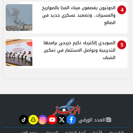
الحوثيون يقصفون ميناء المخا بالصواريخ
4
والمسيرات.. وتصعيد عسكري جديد في
الضالع
السويدي إلكتريك تكرم خريجي برامجها
5
التدريبية وتواصل الاستثمار في تمكين
الشباب
العدد الورقي
tiktok
snapchat
instagram
youtube
twitter
facebook
newspaper
الرئيسية
الأخبار
أخبار التعليم
الخدمات
نجوم الفن