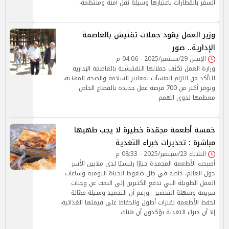
السفر بالقطارات باعتبارها وسيلة نقل آمنة ومنتظمة،
وزير العمل يقود حملات تفتيش بالعاصمة
الإدارية.. صور
الإثنين 29/سبتمبر/2025 - 04:06 م
وزارة العمل تكثف حملاتها التفتيشية بالعاصمة الإدارية
للتأكد من التزام المنشآت بمعايير السلامة والصحة المهنية،
وتوفر أكثر من 700 فرصة عمل جديدة بالقطاع الخاص
معظمها لذوي الهمم
خمسة أطعمة مجمّدة خطيرة لا يجب طهيها
مباشرة : تحذيرات خبراء التغذية
الثلاثاء 23/سبتمبر/2025 - 08:33 م
أصبحت الأطعمة المجمدة خيارًا رئيسيًا لدى ملايين الأسر
حول العالم، خاصة في ظل ضغوط الحياة اليومية وساعات
العمل الطويلة التي تدفع الكثيرين إلى البحث عن وجبات
سريعة وسهلة التحضير . ورغم أن التجميد وسيلة فعّالة
لحفظ الأطعمة لفترات أطول والحفاظ على قيمتها الغذائية،
إلا أن خبراء التغذية يؤكدون أن هناك