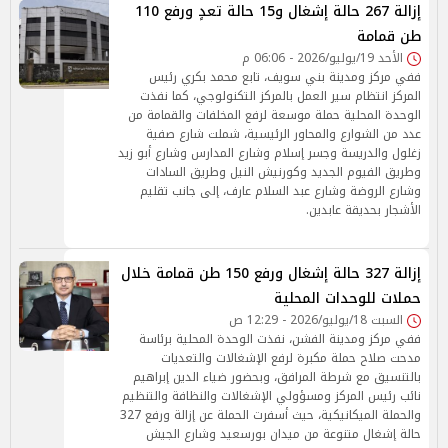
إزالة 267 حالة إشغال و15 حالة تعدٍ ورفع 110
طن قمامة
الأحد 19/يوليو/2026 - 06:06 م
ففي مركز ومدينة بني سويف، تابع محمد بكري رئيس
المركز انتظام سير العمل بالمركز التكنولوجي، كما نفذت
الوحدة المحلية حملة موسعة لرفع المخلفات والقمامة من
عدد من الشوارع والمحاور الرئيسية، شملت شارع صفية
زغلول والدريسة وجسر إسلام وشارع المدارس وشارع أبو زيد
وطريق الفيوم الجديد وكورنيش النيل وطريق السادات
وشارع الروضة وشارع عبد السلام عارف، إلى جانب تقليم
الأشجار بحديقة عابدين.
إزالة 327 حالة إشغال ورفع 150 طن قمامة خلال
حملات للوحدات المحلية
السبت 18/يوليو/2026 - 12:29 ص
ففي مركز ومدينة الفشن، نفذت الوحدة المحلية برئاسة
مدحت صلاح حملة مكبرة لرفع الإشغالات والتعديات
بالتنسيق مع شرطة المرافق، وبحضور ضياء الدين إبراهيم
نائب رئيس المركز ومسؤولي الإشغالات والنظافة والتنظيم
والحملة الميكانيكية، حيث أسفرت الحملة عن إزالة ورفع 327
حالة إشغال متنوعة من ميدان بورسعيد وشارع الجيش