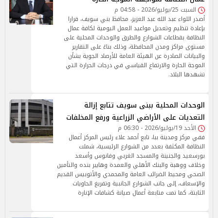
السبت 25/يوليو/2026 - 04:58 م
أصدر اللواء عبد الله عبد العزيز، محافظ بني سويف، قرارا
بإعادة تنظيم وتعديل مواعيد العمل اليومية لكافة عمال
النظافة بقطاعات الشوارع والطرق والوحدات المحلية على
مستوى مراكز ومدن المحافظة، وذلك بناءً على التقارير
والبيانات الصادرة عن الهيئة العامة للأرصاد الجوية بشأن
الموجة الحارة والارتفاع القياسي في درجات الحرارة التي
تشهدها البلاد.
الوحدات المحلية ببنى سويف تتابع إزالة
التعديات على الأراضي الزراعية ورفع المخلفات
الأحد 19/يوليو/2026 - 06:30 م
ففي مركز ومدينة ببا، تابع أحمد علاء رئيس المركز أعمال
النظافة المكثفة بعدد من الشوارع الرئيسية، شملت
بورسعيد والجنينة والمسجد الغربي وفانوس وأسعد
وخلاف ووهبة والبنك الأهلي والعمدة وهايبر بنده والتأمين
الصحي ومحيط الضرائب العامة والمحمدي والأتوبيس القديم
والإسعاف، إلى جانب الشوارع الجانبية وتفريغ الحاويات
الثابتة، كما تمت متابعة أعمال صيانة كشافات الإنارة