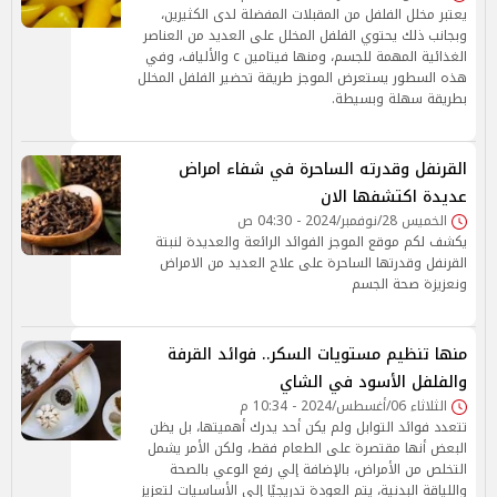
يعتبر مخلل الفلفل من المقبلات المفضلة لدى الكثيرين،
وبجانب ذلك يحتوي الفلفل المخلل على العديد من العناصر
الغذائية المهمة للجسم، ومنها فيتامين c والألياف، وفي
هذه السطور يستعرض الموجز طريقة تحضير الفلفل المخلل
بطريقة سهلة وبسيطة.
القرنفل وقدرته الساحرة في شفاء امراض
عديدة اكتشفها الان
الخميس 28/نوفمبر/2024 - 04:30 ص
يكشف لكم موقع الموجز الفوائد الرائعة والعديدة لنبتة
القرنفل وقدرتها الساحرة على علاج العديد من الامراض
ونعزيزة صحة الجسم
منها تنظيم مستويات السكر.. فوائد القرفة
والفلفل الأسود في الشاي
الثلاثاء 06/أغسطس/2024 - 10:34 م
تتعدد فوائد التوابل ولم يكن أحد يدرك أهميتها، بل يظن
البعض أنها مقتصرة على الطعام فقط، ولكن الأمر يشمل
التخلص من الأمراض، بالإضافة إلي رفع الوعي بالصحة
واللياقة البدنية، يتم العودة تدريجيًا إلى الأساسيات لتعزيز