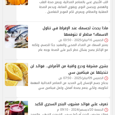
اللب الأبيض غني بالعناصر الغذائية، ويعزز صحة القلب
والهضم، ويحسن النوم، ويقوي المناعة، ويدعم الصحة
العقلية والعظام، ويعرض لكم الموجز التفاصيل .
ماذا يحدث لجسمك عند الإفراط في تناول
الاسماك؟ مخاطر لا تتوقعها
الخميس 16/يناير/2025 - 03:50 ص
يعتبر السمك من الغذاء الصحي والمفيد جدًا للجسم، ولكنه
مع الإكثار يصبح يشكل خطر كبير على الصحة بوجه عام
بشرى مشرقة ودرع واقية من الأمراض.. فوائد لن
تتخيلها عن فيتامين سي
الخميس 09/يناير/2025 - 07:50 ص
يحتاج جسم الإنسان إلى العديد من العناصر الغذائية المهمة
لتكوينه، ولكي ينعم يصحة أفضل، ولعل فيتامين سي
تعرف علي فوائد مشروب البنجر السحري للكبد
الجمعة 20/ديسمبر/2024 - 09:10 م
فوائد مشروب البنجر أو كما يسمى الشمندر الشهي والمميز