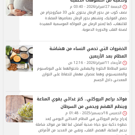
وتحميه من التشوهات الخلقية
الجمعة 27/فبراير/2026 - 03:40 م
نصف كوب من بذور الرمان يحتوي على 33 ميكروجرام من
حمض الفوليك، وتشتهر بذور الرمان بعناصرها المضادة
للالتهاب، كما يُعتبر الرمان من الفواكه الموسمية المفيدة
لصحة القلب والدورة الدموية.
الخضروات التي تحمي النساء من هشاشة
العظام بعد الأربعين
الأربعاء 11/فبراير/2026 - 12:16 ص
تتميز البطاطا الحلوة واليقطين باحتوائهما على البوتاسيوم
والمغنيسيوم، وهما عنصران مهمان للحفاظ على التوازن
المعدني داخل الجسم
فوائد براعم البروكلي.. كنز غذائي يقوي المناعة
وينظم الهضم ويحمي من السرطان
الخميس 18/ديسمبر/2025 - 01:48 م
إدراج براعم البروكلي في النظام الغذائي اليومي يُعد
خطوة ذكية نحو حياة صحية أفضل، لما لها من فوائد شاملة
تدعم المناعة، الهضم، القلب، وتقي من العديد من الأمراض