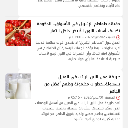
بالنوم والحالة النفسية، وهو ما ينعكس بشكل مباشر على
أداء الأبناء وثقتهم بأنفسهم.
حقيقة طماطم الإثيريل في الأسواق.. الحكومة
تكشف أسباب اللون الأبيض داخل الثمار
السبت 02/مايو/2026 - 03:00 م
الجدل حول “طماطم الإثيريل” لا يتعدى كونه شائعة قديمة
أعيد تداولها، بينما تؤكد الجهات الرسمية أن الطماطم في
الأسواق آمنة تمامًا، وأن التغيرات في اللون ترجع لأسباب
طبيعية لا علاقة لها بأي مواد ضارة.
طريقة عمل اللبن الرائب في المنزل
بسهولة..خطوات مضمونة وطعم أفضل من
الجاهز
الجمعة 01/مايو/2026 - 05:15 م
تُعد طريقة عمل اللبن الرائب في المنزل من أسهل الوصفات
التي يمكن تحضيرها بمكونات بسيطة ونتيجة مضمونة،
لتستمتعي بطعم صحي ولذيذ يفوق الجاهز، مع فوائد
غذائية كبيرة لجميع أفراد الأسرة.