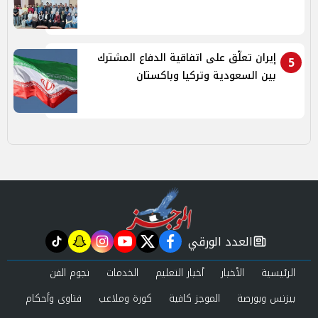
إيران تعلّق على اتفاقية الدفاع المشترك
5
بين السعودية وتركيا وباكستان
العدد الورقي
tiktok
snapchat
instagram
youtube
twitter
facebook
newspaper
الرئيسية
الأخبار
أخبار التعليم
الخدمات
نجوم الفن
بيزنس وبورصة
الموجز كافية
كورة وملاعب
فتاوى وأحكام