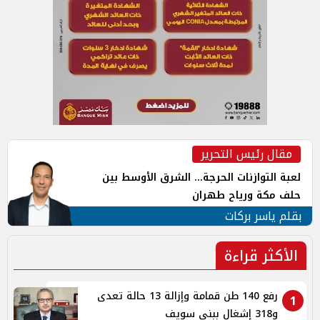
مقال رئيس التحرير
لعبة التوازنات الحرجة... الشرق الأوسط بين
حلف مكة ورياح طهران
بقلم ياسر بركات
الأكثر قراءة
رفع 140 طن قمامة وإزالة 13 حالة تعدى
1
و318 إشغال ببنى سويف