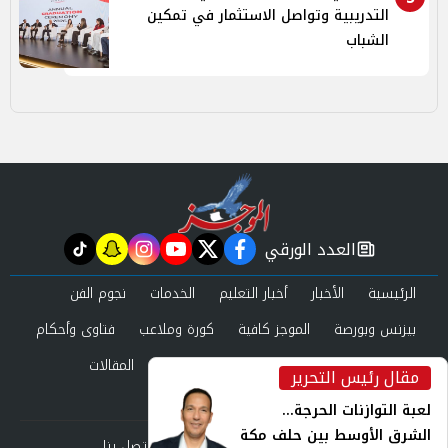
التدريبية وتواصل الاستثمار في تمكين
الشباب
العدد الورقي
tiktok
snapchat
instagram
youtube
twitter
facebook
newspaper
الرئيسية
الأخبار
أخبار التعليم
الخدمات
نجوم الفن
بيزنس وبورصة
الموجز كافية
كورة وملاعب
فتاوى وأحكام
صحة وجمال
عرب وعالم
حوادث ومحاكم
المقالات
مقال رئيس التحرير
inst
العدد الورقي
لعبة التوازنات الحرجة...
الشرق الأوسط بين حلف مكة
من نحن
سياسة الخصوصية
اتصل بنا