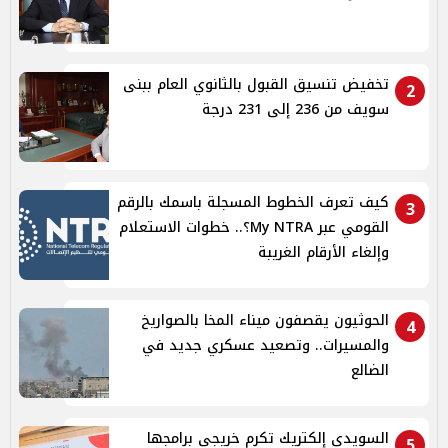
تخفيض تنسيق القبول بالثانوي العام ببنى
2
سويف من 236 إلى 231 درجة
كيف تعرف الخطوط المسجلة باسمك بالرقم
3
القومي عبر My NTRA؟.. خطوات الاستعلام
وإلغاء الأرقام الغريبة
الحوثيون يقصفون ميناء المخا بالصواريخ
4
والمسيرات.. وتصعيد عسكري جديد في
الضالع
السويدي إلكتريك تكرم خريجي برامجها
5