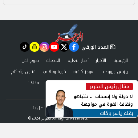
العدد الورقي
tiktok
snapchat
instagram
youtube
twitter
facebook
newspaper
الرئيسية
الأخبار
أخبار التعليم
الخدمات
نجوم الفن
بيزنس وبورصة
الموجز كافية
كورة وملاعب
فتاوى وأحكام
صحة وجمال
عرب وعالم
حوادث ومحاكم
المقالات
مقال رئيس التحرير
inst
العدد الورقي
لا دولة ولا إنسحاب ... نتنياهو
وثقافة القوة في مواجهة
من نحن
سياسة الخصوصية
اتصل بنا
المجهول
بقلم ياسر بركات
©2024 الموجز All Rights Reserved.
Powered by