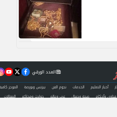
العدد الورقي
m
utube
twitter
facebook
newspaper
ر
أخبار التعليم
الخدمات
نجوم الفن
بيزنس وبورصة
الموجز كافية
فتاوى وأحكام
صحة وجمال
عرب وعالم
حوادث ومحاكم
المقالات
ة الخصوصية
اتصل بنا
 by