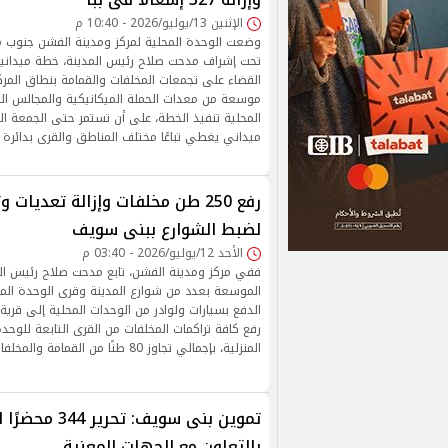
الإثنين 13/يوليو/2026 - 10:40 م
وضعت الوحدة المحلية لمركز ومدينة الفشن جنوب
تحت إشراف مدحت صلاح رئيس المدينة، خطة ميدان
القضاء على تجمعات المخلفات والقمامة بنطاق المرك
موسعة من معدات الحملة الميكانيكية والمجالس الق
المحلية تنفيذ الخطة، على أن تستمر حتى الجمعة ال
ميداني يغطي تباعًا مختلف المناطق والقرى بدائرة ا
رفع 250 طن مخلفات وإزالة تعديات
لضبط الشوارع ببنى سويف
الأحد 12/يوليو/2026 - 03:40 م
ففي مركز ومدينة الفشن، تابع مدحت صلاح رئيس الم
الموسعة بعدد من شوارع المدينة وقرى الوحدة الم
الدفع بسيارات ولوادر من الوحدات المحلية إلى ق
رفع كافة تراكمات المخلفات من القرى التابعة للوحد
المنزلية، بإجمالي تجاوز 80 طنًا من القمامة والمخلفات، والتخلص الآمن منها
تموين بنى سويف: 
بالتعاون مع الجهات المعنية