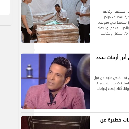
 حملاتها الرقابية
دية بمختلف مراكز
عزيز محافظ بني سويف،
لخبز المدعم، والحفاظ
على صحة المواطنين، حيث أسفرت الحملات عن تحرير 75 محضرًا ومخالفة
أبرز أزمات سعد
 تم القبض عليه من قبل
سلطات جمارك مطار القاهرة الدولي، بعد أن عُثرت السلطات بحوزته على 9
ا، أثناء إنهاء إجراءات
ومات خطيرة عن