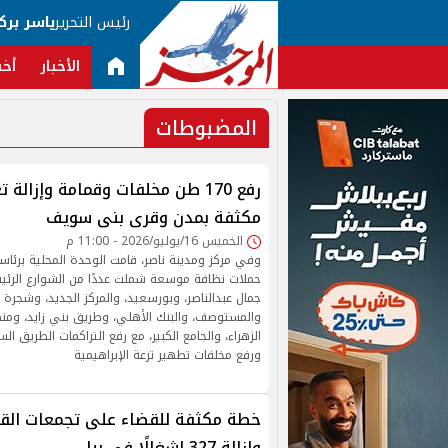
رئيس التحرير
ياسر برك
الأخبار
أخب
المضبوطات
رفع 170 طن مخلفات وقمامة وإزالة
مكثفة بمدن وقرى بنى سويف
الخميس 16/يوليو/2026 - 11:00 م
وفي مركز ومدينة ناصر، قامت الوحدة المحلية برئ
حملات نظافة موسعة شملت عددًا من الشوارع الرئيسي
جمال عبدالناصر، وبورسعيد، والمركز الجديد، وشجرة 
والمستوصف، والبنك الأهلي، وطريق بني زايد، ومنط
الزهراء، والجامع الكبير، مع رفع التراكمات الطريق ال
ورفع مخلفات تطهير ترعة الإبراهيمية
خطة مكثفة للقضاء على تجمعات الق
وإزالة 327 إشغالًا فى ببا