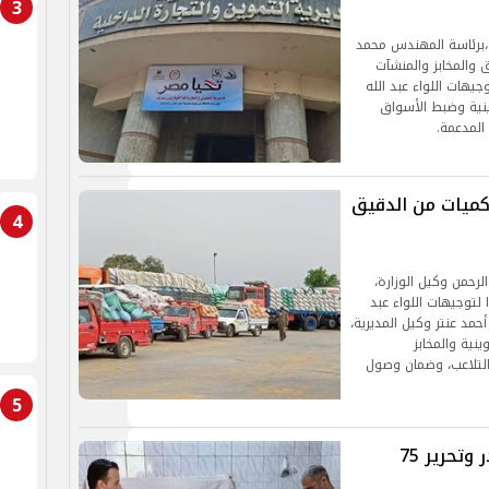
3
ف،برئاسة المهندس محمد
 والمخابز والمنشآت
يهات اللواء عبد الله
ينية وضبط الأسواق
المدعمة.
كميات من الدقيق
4
رحمن وكيل الوزارة،
 لتوجيهات اللواء عبد
حمد عنتر وكيل المديرية،
نية والمخابز
التلاعب، وضمان وصول
5
ضبط طن مواد غذائية مجهولة المصدر وتحرير 75