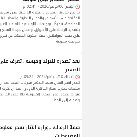
الإثنين 06/يوليو/2026 - 02:41 م
تواصل مديرية التموين والتجارة الداخلية ببني سويف،
المكثفة على الأسواق والمحال التجارية والمخابز البل
المحافظة، تنفيذًا لتوجيهات اللواء عبد الله عبد ال
بتشديد الرقابة على الأسواق، وضمان جودة السلع وا
تموينية متنوعة
بعد تصدره للترند وحبسه.. تعرف على 
الصغير
الثلاثاء 10/سبتمبر/2024 - 09:24 م
تصدر اسم الفنان سعد الصغير محركات البحث بعد أن
عبوات تحتوي على سجائر إلكترونية بها مخدر الماريجوان
وصوله إلى المطار.
شقة الزمالك ..وزارة الآثار تفجر معل
المضبوطات