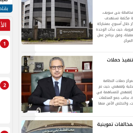
الأم
بقلم
 محافظة بنى سويف،
ية مكثفة تستهدف
الأ
ز خلال أسبوع، بمشاركة
روية، حيث بدأت الوحدة
مقبلة، وفق برنامج عمل
لمركز.
1
 وتنفيذ حملات
ركز حملات النظافة
2
حلية بإقفهص، حيث تم
رية إقفهص للمساهمة في
ة، بجانب جمع المخلفات
تحرير 344 محضرًا لمخالفات تموينية