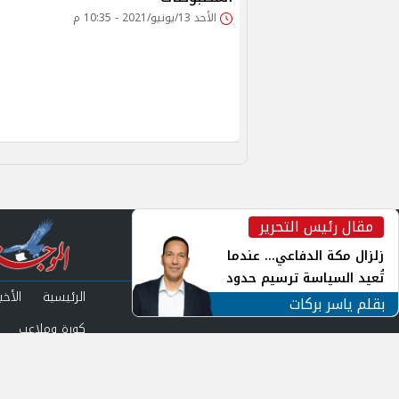
الأحد 13/يونيو/2021 - 10:35 م
مقال رئيس التحرير
inst
زلزال مكة الدفاعي... عندما
تُعيد السياسة ترسيم حدود
الرئيسية
الأخبا
الأمن القومي العربي
بقلم ياسر بركات
كورة وملاعب
من نحن
سياس