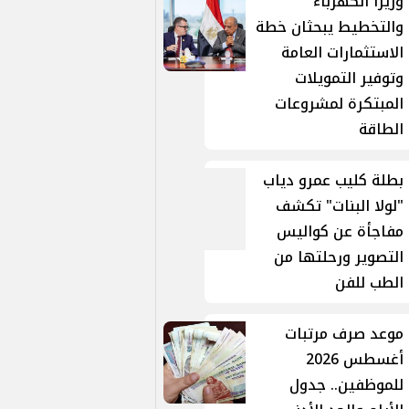
وزيرا الكهرباء
والتخطيط يبحثان خطة
الاستثمارات العامة
وتوفير التمويلات
المبتكرة لمشروعات
الطاقة
بطلة كليب عمرو دياب
"لولا البنات" تكشف
مفاجأة عن كواليس
التصوير ورحلتها من
الطب للفن
موعد صرف مرتبات
أغسطس 2026
للموظفين.. جدول