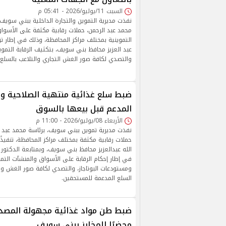
السبت 11/يوليو/2026 - 05:41 م
نفذت مديرية التموين والتجارة الداخلية ببني سوي
محمد عبد الرحمن، حملات رقابية مكثفة على الأسواق
التموينية بمختلف مراكز المحافظة، وذلك في إطار توج
عبد العزيز محافظ بني سويف، بتكثيف الرقابة التمو
والتصدي لكافة صور الغش التجاري والتلاعب بالسلع 
ضبط سلع غذائية منتهية الصلاحية و
المدعم قبل بيعها بالسوق
الأربعاء 08/يوليو/2026 - 11:00 م
نفذت مديرية تموين ببني سويف، برئاسة محمد عبد ال
حملات رقابية مكثفة بمختلف مراكز المحافظة، تنفيذًا
الله عبدالعزيز محافظ بني سويف، وبمتابعة الدكتور أ
في إطار إحكام الرقابة على الأسواق والمنشآت التموي
ومستودعات البوتاجاز، والتصدي لكافة صور الغش و
السلع المدعمة للمستحقين.
محضرًا للمخابز ببنى سويف