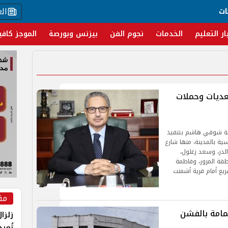
ال
ات
ار التعليم
الخدمات
نجوم الفن
بيزنس وبورصة
الموجز كافي
 تعديات وحملات
اسة شوقي هاشم بتنفيذ
ة بالمدينة، منها شارع
الدر، وسعد زغلول،
قة المرور، وفاطمة
سريع أمام قرية أشمنت
مق
مامة بالفشن
زلزا
تُعي