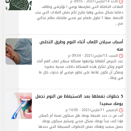
الأحد 14/مارس/2021 - 09:55 م
العادات الخاطئة التي نمارسها يومي ا تؤثرعلى وظائف
دماغنا بشكل سلبي وهنا نطرح لكم بعض العادات التي يجب
الابتعاد عنها 1 تناول طعام غير صحي فاتباعك نظام غذائي
صح…
أسباب سيلان اللعاب أثناء النوم وطرق التخلص
منه
السبت 13/مارس/2021 - 09:34 م
عدد كبيرمن أطفالنا يواجهوا مشكلة سيلان لعاب الفم أثناء
النوم ولكن لتكرار هذه المشكلة دلالات صحية خطيرة
ويمكن أن تكون علامة على تطور مرضي أو حدوث خلل ما
في وظا…
5 خطوات تفعلها بعد الاستيقاظ من النوم تجعل
يومك سعيدا
الخميس 11/مارس/2021 - 10:05 م
أنت من ت حدد طبيعة يومك هل ستكون نشط أم كسلان
فإذا كنت تبدأ يومك بشكل صحي وسليم سيكون يومك
جميل سعيد وهناك بعض الخطوات البسيطة التي حددها