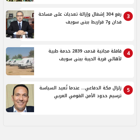
رفع 304 إشغال وإزالة تعديات على مساحة
3
فدان و7 قراريط ببنى سويف
قافلة مجانية قدمت 2839 خدمة طبية
4
لأهالي قرية الحيبة ببنى سويف
زلزال مكة الدفاعي... عندما تُعيد السياسة
5
ترسيم حدود الأمن القومي العربي