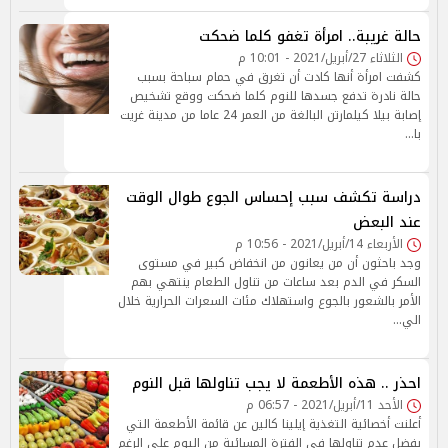
حالة غريبة.. امرأة تغفو كلما ضحكت
الثلاثاء 27/أبريل/2021 - 10:01 م
كشفت امرأة أنها كادت أن تغرق في حمام سباحة بسبب
حالة نادرة تدفع جسدها للنوم كلما ضحكت ووقع تشخيص
إصابة بيلا كيلمارتن البالغة من العمر 24 عاما من مدينة غريت
با…
دراسة تكشف سبب إحساس الجوع طوال الوقت
عند البعض
الأربعاء 14/أبريل/2021 - 10:56 م
وجد باحثون أن من يعانون من انخفاض كبير في مستوى
السكر في الدم بعد ساعات من تناول الطعام ينتهي بهم
الأمر بالشعور بالجوع واستهلاك مئات السعرات الحرارية خلال
الي…
احذر .. هذه الأطعمة لا يجب تناولها قبل النوم
الأحد 11/أبريل/2021 - 06:57 م
أعلنت أخصائية التغذية إيلينا كالين عن قائمة الأطعمة التي
يفضل عدم تناولها في الفترة المسائية من اليوم على الرغم