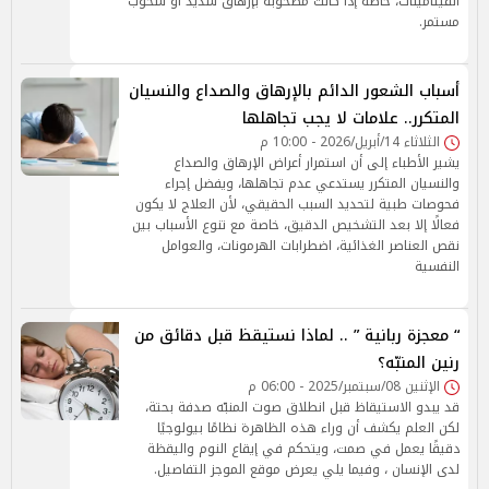
الفيتامينات، خاصة إذا كانت مصحوبة بإرهاق شديد أو شحوب
مستمر.
أسباب الشعور الدائم بالإرهاق والصداع والنسيان
المتكرر.. علامات لا يجب تجاهلها
الثلاثاء 14/أبريل/2026 - 10:00 م
يشير الأطباء إلى أن استمرار أعراض الإرهاق والصداع
والنسيان المتكرر يستدعي عدم تجاهلها، ويفضل إجراء
فحوصات طبية لتحديد السبب الحقيقي، لأن العلاج لا يكون
فعالًا إلا بعد التشخيص الدقيق، خاصة مع تنوع الأسباب بين
نقص العناصر الغذائية، اضطرابات الهرمونات، والعوامل
النفسية
“ معجزة ربانية ” .. لماذا نستيقظ قبل دقائق من
رنين المنبّه؟
الإثنين 08/سبتمبر/2025 - 06:00 م
قد يبدو الاستيقاظ قبل انطلاق صوت المنبّه صدفة بحتة،
لكن العلم يكشف أن وراء هذه الظاهرة نظامًا بيولوجيًا
دقيقًا يعمل في صمت، ويتحكم في إيقاع النوم واليقظة
لدى الإنسان ، وفيما يلي يعرض موقع الموجز التفاصيل.