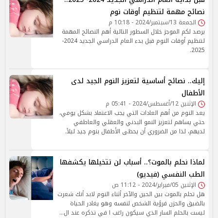
نصائح مهمة لتنظيم أوقات نوم
الجمعة 13/سبتمبر/2024 - 10:18 م
يرصد لكم الموجز خلال السطور التالية أهم النصائح المهمة
لتنظيم أوقات النوم قبل بدء العام الدراسي الجديد 2024-
2025.
إليك.. نصائح أساسية لتعزيز النوم الجيد لدى
الأطفال
الإثنين 12/أغسطس/2024 - 05:41 م
يعد النوم من أهم العادات التي يجب الاعتماد بشكل يومي،
حتي يساهم لتعزيز النمو البدني والعقلي والعاطفي
لديهم، لذا من الضروري أن يحظى الأطفال بنوم جيد ليلاً.
لماذا نحلم بالموت؟.. أسباب لن تتخيلها يكشفها
الطب النفسي (فيديو)
الإثنين 05/فبراير/2024 - 11:12 ص
هل تحلم بالموت بين الحين والآخر أثناء النوم لابد أنك شعرت
بالضيق والحزن فرؤية الشخص لنفسه وهو يغادر الحياة
ليست بالحلم السار الذي سيكون راغب ا في تذكره عند ال…