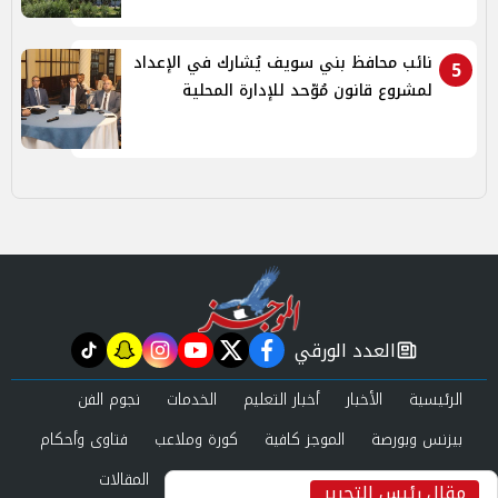
نائب محافظ بني سويف يُشارك في الإعداد
5
لمشروع قانون مُوّحد للإدارة المحلية
العدد الورقي
tiktok
snapchat
instagram
youtube
twitter
facebook
newspaper
الرئيسية
الأخبار
أخبار التعليم
الخدمات
نجوم الفن
بيزنس وبورصة
الموجز كافية
كورة وملاعب
فتاوى وأحكام
صحة وجمال
عرب وعالم
حوادث ومحاكم
المقالات
مقال رئيس التحرير