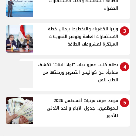
الطاقة الشمسية وجذب الاستثمارات
الخضراء
وزيرا الكهرباء والتخطيط يبحثان خطة
3
الاستثمارات العامة وتوفير التمويلات
المبتكرة لمشروعات الطاقة
بطلة كليب عمرو دياب "لولا البنات" تكشف
4
مفاجأة عن كواليس التصوير ورحلتها من
الطب للفن
موعد صرف مرتبات أغسطس 2026
5
للموظفين.. جدول الأيام والحد الأدنى
للأجور