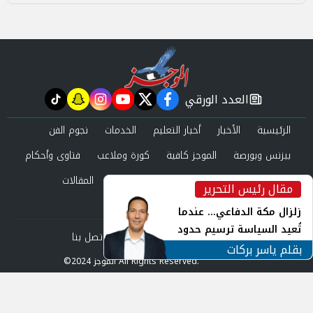
العدد الورقي
tiktok
snapchat
instagram
youtube
twitter
facebook
newspaper
الرئيسية
الأخبار
أخبار التعليم
الخدمات
نجوم الفن
بيزنس وبورصة
الموجز كافية
كورة وملاعب
فتاوى وأحكام
صحة وجمال
عرب وعالم
حوادث ومحاكم
المقالات
مقال رئيس التحرير
inst
العدد الورقي
زلزال مكة الدفاعي... عندما
تُعيد السياسة ترسيم حدود
من نحن
سياسة الخصوصية
اتصل بنا
الأمن القومي العربي
بقلم ياسر بركات
©2024 الموجز All Rights Reserved.
Powered by