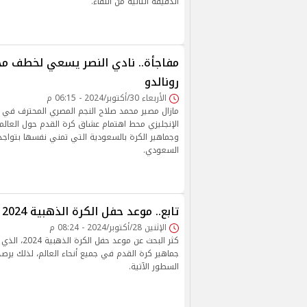
الدقيقة الثانية من اللقاء.
مفاجأة.. نادي النصر يسعي لخطف مح
رونالدو
الأربعاء 30/أكتوبر/2024 - 06:15 م
مازال مصير محمد صلاح النجم المصري المحترف في
الإنجليزي محط اهتمام عشاق كرة القدم حول العالم
وجماهير الكرة بالسعودية التي تمني نفسها بتواجد
السعودي.
تابع.. موعد حفل الكرة الذهبية 2024 والقنوات الناقلة
الإثنين 28/أكتوبر/2024 - 08:24 م
كثر البحث عن موع
جماهير كرة القدم في جميع أنحاء العالم، لذلك يرص
السطور الآتية.