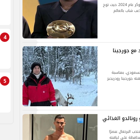
نرصد لكم الحصاد الكامل لجوائز الأفضل من جلوب سوكر عام 2024 حيث توج
عب شاب بالعالم
4
 مع جورجينا
السعودي، بمناسبة
ته جورجينا رودريجيز
5
خب البرتغال عنصرًا
محافظة على لياقته