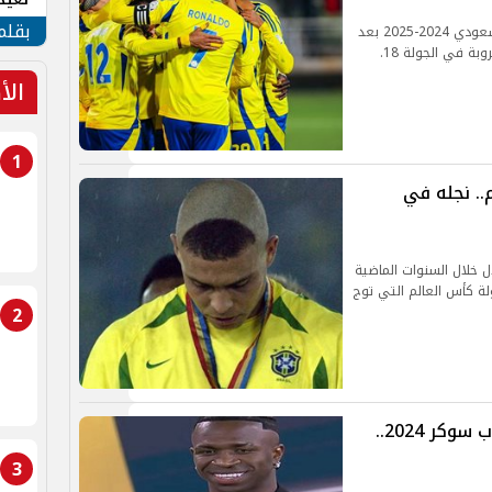
الأم
بقلم
يستعرض لكم موقع الموجز، جدول ترتيب الدوري السعودي 2024-2025 بعد
بة في الجولة 18.
الأ
1
. نجله في
دل خلال السنوات الماضية
وذلك ببطولة كأس العالم التي توج
2
الحصاد الكامل لجوائز الأفضل من جلوب سوكر 2024..
3