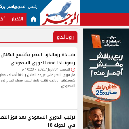
رئيس التحرير
ياسر برك
الأخبار
أخب
رونالدو
بقيادة رونالدو.. النصر يكتسح الهلال 
ريمونتادا قمة الدوري السعودي
الجمعة 04/أبريل/2025 - 10:23 م
فاز فريق النصر على غريمه الهلال بثلاثة أهداف م
كريستيانو رونالدو ثنائية نارية للنصر مساء اليوم ف
السعودي
ترتيب الدوري السعودي بعد فوز النصر
في الجولة 18