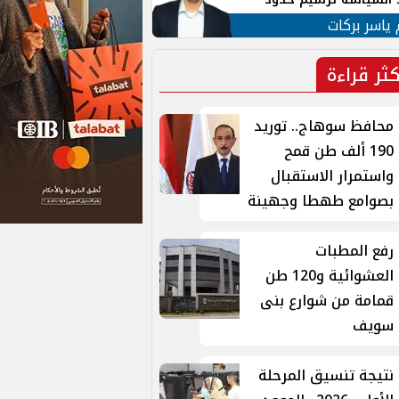
ن القومي العربي
 ياسر بركات
كثر قراءة
محافظ سوهاج.. توريد
190 ألف طن قمح
واستمرار الاستقبال
بصوامع طهطا وجهينة
رفع المطبات
العشوائية و120 طن
قمامة من شوارع بنى
سويف
نتيجة تنسيق المرحلة