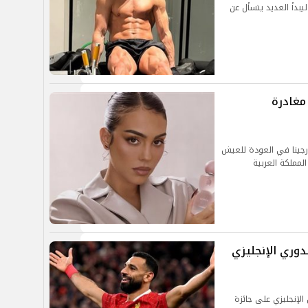
لاعب على الرغم من تخطي الـ40 عامًا ليبدأ العديد يتسأل عن
مغادرة
جورجينا في العودة للعيش
لمملكة العربية
دوري الإنجليزي
لإنجليزي على جائزة