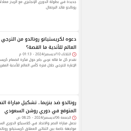
جديدة في بطولة الدوري الإنجليزي مع الريدز معادلًا
رونالدو قائد البرتغال.
دعوه لكريستيانو رونالدو من الترجي
العالم للأندية ما القصة؟
الثلاثاء 10/ديسمبر/2024 - 01:13 م
نقدم كل ما قاله عربي جابر حول فكرة انضمام كريست
الإعارة للترجي خلال فترة كأس العالم للأندية المقررة ف
رونالدو ضد بنزيما.. تشكيل مباراة النص
المتوقع في دوري روشن السعودي
الجمعة 06/ديسمبر/2024 - 08:25 ص
تحمل مباراة النصر والاتحاد في كلاسيكو الدوري ال
مواجهة خاصة بين الثنائي العملاق كريستيانو رونالدو