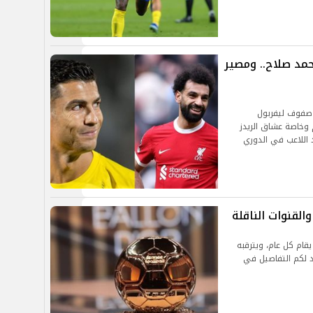
مد صلاح.. ومصير
 صفوف ليفربول
 وخاصة عشاق الريدز
 اللاعب في الدوري
د حفل الكرة الذهبية 2024، الذي يقام كل عام، ويترقبه
د لكم التفاصيل في