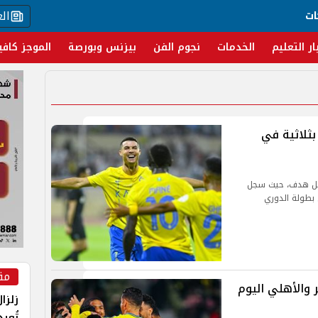
ال
ات
ار التعليم
الخدمات
نجوم الفن
بيزنس وبورصة
الموجز كافي
بثلاثية في
قابل هدف، حيث سجل
ي بطولة الدوري
مق
 والأهلي اليوم
زلزا
تُعي