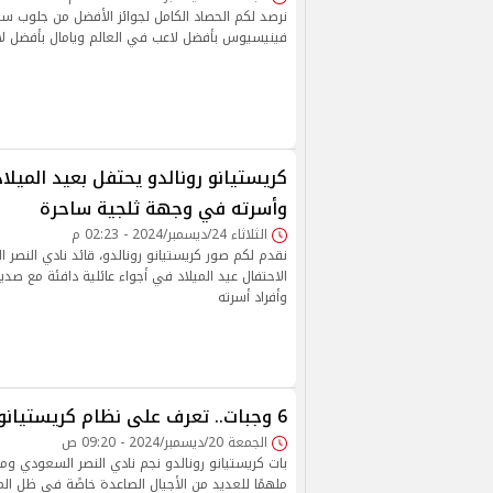
فينيسيوس بأفضل لاعب في العالم ويامال بأفضل لا
كريستيانو رونالدو يحتفل بعيد الميلاد
وأسرته في وجهة ثلجية ساحرة
الثلاثاء 24/ديسمبر/2024 - 02:23 م
نقدم لكم صور كريستيانو رونالدو، قائد نادي النصر 
الاحتفال عيد الميلاد في أجواء عائلية دافئة مع صديق
وأفراد أسرته
6 وجبات.. تعرف على نظام كريستيانو رونالدو الغذائي
الجمعة 20/ديسمبر/2024 - 09:20 ص
بات كريستيانو رونالدو نجم نادي النصر السعودي ومنت
ملهمًا للعديد من الأجيال الصاعدة خاصًة في ظل ال