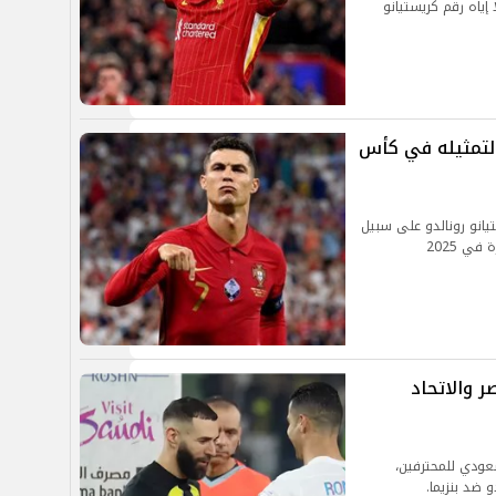
 إياه رقم كريستيانو
 لتمثيله في كأس
يانو رونالدو على سبيل
ي 2025
ر والاتحاد
سعودي للمحترفين،
 ضد بنزيما.