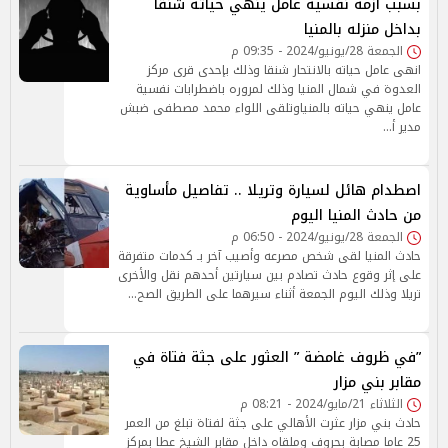
بسبب أزمة نفسية عامل ينهي حياته شنقاً
بداخل منزله بالمنيا
الجمعة 28/يونيو/2024 - 09:35 م
انهى عامل حياته بالانتحار شنقا وذلك بإحدى قرى مركز
العدوة في شمال المنيا وذلك لمروره باضطرابات نفسية
عامل ينهي حياته بالمنياوتلقى اللواء محمد مصطفى ضبش
مدير أ…
اصطدام هائل لسيارة وتريلا .. تفاصيل مأساوية
من حادث المنيا اليوم
الجمعة 28/يونيو/2024 - 06:50 م
حادث المنيا لقى شخص مصرعه وأصيب آخر بـ كدمات متفرقة
على إثر وقوع حادث تصادم بين سيارتين أحدهم نقل والأخرى
تريلا وذلك اليوم الجمعة أثناء سيرهما على الطريق الصح…
”في ظروف غامضة ” العثور على جثة فتاة في
مقابر بني مزار
الثلاثاء 21/مايو/2024 - 08:21 م
حادث بني مزار عثرت الأهالي على جثة لفتاة تبلغ من العمر
25 عاما مصابة بحروف وملقاه داخل مقابر الشيخ عطا بمركز