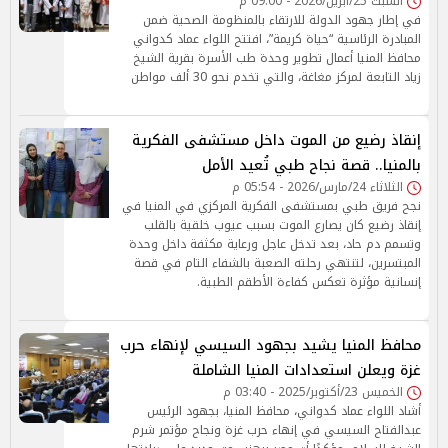
السبت 25/أبريل/2026 - 09:00 م
في إطار جهود الدولة للارتقاء بالمنظومة الصحية ضمن
المبادرة الرئاسية “حياة كريمة”، افتتح اللواء عماد كدواني
محافظ المنيا أعمال تطوير وحدة طب الأسرة بقرية الشيخ
زياد التابعة لمركز مغاغة، والتي تخدم نحو 30 ألف مواطن
إنقاذ رضيع من الموت داخل مستشفى الفكرية
بالمنيا.. قصة نجاح طبي تُعيد الأمل
الثلاثاء 24/مارس/2026 - 05:54 م
نجح فريق طبي بمستشفى الفكرية المركزي في المنيا في
إنقاذ رضيع كان يصارع الموت بسبب عيوب خلقية بالقلب
وتسمم دم حاد، بعد تدخل عاجل ورعاية مكثفة داخل وحدة
المبتسرين، لتنتهي رحلته الصعبة بالشفاء التام في قصة
إنسانية مؤثرة تعكس كفاءة الأطقم الطبية.
محافظ المنيا يشيد بجهود السيسي لإنهاء حرب
غزة ويعلن استعدادات المنيا الشاملة
الخميس 23/أكتوبر/2025 - 03:40 م
أشاد اللواء عماد كدواني، محافظ المنيا، بجهود الرئيس
عبدالفتاح السيسي في إنهاء حرب غزة ونجاح مؤتمر شرم