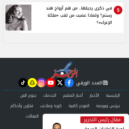
في ذكرى رحيلها.. من هم أزواج هند
5
رستم؟ ولماذا غضبت من لقب «ملكة
الإغراء»؟
العدد الورقي
tiktok
snapchat
instagram
youtube
twitter
facebook
newspaper
الرئيسية
الأخبار
أخبار التعليم
الخدمات
نجوم الفن
بيزنس وبورصة
الموجز كافية
كورة وملاعب
فتاوى وأحكام
صحة وجمال
عرب وعالم
حوادث ومحاكم
المقالات
مقال رئيس التحرير
inst
العدد الورقي