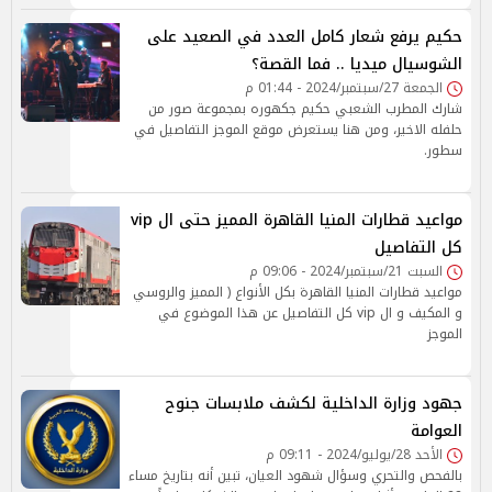
حكيم يرفع شعار كامل العدد في الصعيد على
الشوسيال ميديا .. فما القصة؟
الجمعة 27/سبتمبر/2024 - 01:44 م
شارك المطرب الشعبي حكيم جكهوره بمجموعة صور من
حلفله الاخير، ومن هنا يستعرض موقع الموجز التفاصيل في
سطور.
مواعيد قطارات المنيا القاهرة المميز حتى ال vip
كل التفاصيل
السبت 21/سبتمبر/2024 - 09:06 م
مواعيد قطارات المنيا القاهرة بكل الأنواع ( المميز والروسي
و المكيف و ال vip كل التفاصيل عن هذا الموضوع في
الموجز
جهود وزارة الداخلية لكشف ملابسات جنوح
العوامة
الأحد 28/يوليو/2024 - 09:11 م
بالفحص والتحري وسؤال شهود العيان، تبين أنه بتاريخ مساء