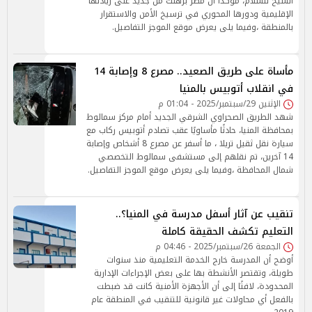
الشيخ للسلام، مؤكدًا أن مصر برهنت من جديد على ريادتها
الإقليمية ودورها المحوري في ترسيخ الأمن والاستقرار
بالمنطقة ،وفيما يلى يعرض موقع الموجز التفاصيل.
مأساة على طريق الصعيد.. مصرع 8 وإصابة 14
في انقلاب أتوبيس بالمنيا
الإثنين 29/سبتمبر/2025 - 01:04 م
شهد الطريق الصحراوي الشرقي الجديد أمام مركز سمالوط
بمحافظة المنيا، حادثًا مأساويًا عقب تصادم أتوبيس ركاب مع
سيارة نقل ثقيل تريلا ، ما أسفر عن مصرع 8 أشخاص وإصابة
14 آخرين، تم نقلهم إلى مستشفى سمالوط التخصصي
شمال المحافظة ،وفيما يلى يعرض موقع الموجز التفاصيل.
تنقيب عن آثار أسفل مدرسة في المنيا؟..
التعليم تكشف الحقيقة كاملة
الجمعة 26/سبتمبر/2025 - 04:46 م
أوضح أن المدرسة خارج الخدمة التعليمية منذ سنوات
طويلة، وتقتصر الأنشطة بها على بعض الإجراءات الإدارية
المحدودة، لافتًا إلى أن الأجهزة الأمنية كانت قد ضبطت
بالفعل أي محاولات غير قانونية للتنقيب في المنطقة عام