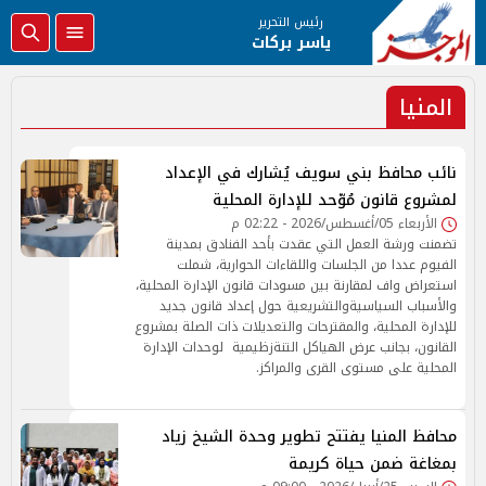
رئيس التحرير
ياسر بركات
المنيا
نائب محافظ بني سويف يُشارك في الإعداد
لمشروع قانون مُوّحد للإدارة المحلية
الأربعاء 05/أغسطس/2026 - 02:22 م
تضمنت ورشة العمل التي عقدت بأحد الفنادق بمدينة
الفيوم عددا من الجلسات واللقاءات الحوارية، شملت
استعراض واف لمقارنة بين مسودات قانون الإدارة المحلية،
والأسباب السياسيةوالتشريعية حول إعداد قانون جديد
للإدارة المحلية، والمقترحات والتعديلات ذات الصلة بمشروع
القانون، بجانب عرض الهياكل التنةزظيمية لوحدات الإدارة
المحلية على مستوى القرى والمراكز.
محافظ المنيا يفتتح تطوير وحدة الشيخ زياد
بمغاغة ضمن حياة كريمة