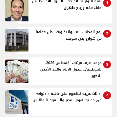
لعبة التوازنات الحرجة... الشرق الأوسط بين
1
حلف مكة ورياح طهران
رفع المطبات العشوائية و120 طن قمامة
2
من شوارع بنى سويف
موعد صرف مرتبات أغسطس 2026
3
للموظفين.. جدول الأيام والحد الأدنى
للأجور
إدانات عربية للهجوم على ناقلة «أدنوك»
4
في مضيق هرمز.. مصر والسعودية والأردن