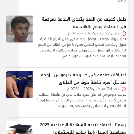
2019
طفل كفيف من المنيا يتحدى الإعاقة بموهبة
في الحدادة وحلم بالهندسة
الإثنين 22/سبتمبر/2025 - 07:25 م
تداول رواد مواقع التواصل الاجتماعي خلال الأيام الماضية
صورًا ومقاطع فيديو للطفل شنودة مؤمن، البالغ من العمر
13 عامًا، وهو يعمل داخل ورشة حدادة بمهارة لافتة رغم
فقدانه للبصر منذ ولادته بسبب عيب خلقي.
اعترافات صادمة في جـ.ـريمة ديرمواس.. زوجة
تقـ.ـتل أسرة كاملة خوفًا من الطلاق
الأحد 24/أغسطس/2025 - 07:51 م
جريمة ديرمواس لم تكن مجرد حادث عابر، بل مأساة إنسانية
تفضح كيف يمكن للغيرة والخوف من الفقد أن يدفعا إنسانًا
لارتكاب فعل لا إنساني يذهب ضحيته الأبرياء.
رسميًا.. اعتماد نتيجة الشهادة الإعدادية 2025
بمحافظة المنيا (رابط مباشر للاستعلام)