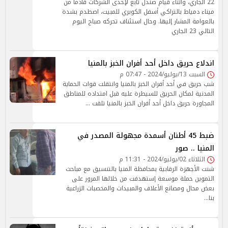
22 الجاري، وأثناء قيام صندل تابع لإحدى الشركات قادماً من
ميناء دمياط بالتراكي أسفل الكوبري للمبيت، اصطدم بشدة
بالعوامة المشار إليها. وحال استئناف تحركه صباح اليوم
التالي 23 الجاري
اندلاع حريق داخل أحد أفران الخبز بالمنيا
السبت 13/يوليو/2024 - 07:47 م
شب حريق في أحد أفران الخبز بالمنيا وانتقلت قوات الحماية
المدنية لمكان الحريق للسيطرة عليه قبل امتداده للمناطق
المجاورة حريق داخل أحد أفران الخبز بالمنيا تلقت …
ضبط 45 أطنان أسمدة مجهولة المصدر في
المنيا .. صور
الثلاثاء 02/يوليو/2024 - 11:31 م
شنت الأجهزة الرقابية بمحافظة المنيا بالتنسيق مع مباحث
التموين حملة موسعة إستهدفت من خلالها المرور على
بعض محال ومصانع الأعلاف والمبيدات والمخصبات الزراعية
بنا…