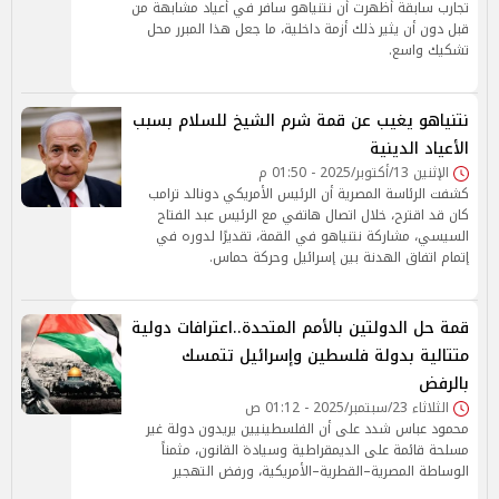
تجارب سابقة أظهرت أن نتنياهو سافر في أعياد مشابهة من
قبل دون أن يثير ذلك أزمة داخلية، ما جعل هذا المبرر محل
تشكيك واسع.
نتنياهو يغيب عن قمة شرم الشيخ للسلام بسبب
الأعياد الدينية
الإثنين 13/أكتوبر/2025 - 01:50 م
كشفت الرئاسة المصرية أن الرئيس الأمريكي دونالد ترامب
كان قد اقترح، خلال اتصال هاتفي مع الرئيس عبد الفتاح
السيسي، مشاركة نتنياهو في القمة، تقديرًا لدوره في
إتمام اتفاق الهدنة بين إسرائيل وحركة حماس.
قمة حل الدولتين بالأمم المتحدة..اعترافات دولية
متتالية بدولة فلسطين وإسرائيل تتمسك
بالرفض
الثلاثاء 23/سبتمبر/2025 - 01:12 ص
محمود عباس شدد على أن الفلسطينيين يريدون دولة غير
مسلحة قائمة على الديمقراطية وسيادة القانون، مثمناً
الوساطة المصرية–القطرية–الأمريكية، ورفض التهجير