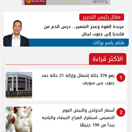
مقال رئيس التحرير
عربدة القوة وعجز الضمير... درس الدم من
قلنديا إلى جنوب لبنان
بقلم ياسر بركات
الأكثر قراءة
رفع 376 حالة إشغال وإزالة 21 حالة تعد
1
جنوب بنى سويف
أسعار الدواجن والبيض اليوم
2
الخميس..استقرار الفراخ البيضاء والبانيه
يبدأ من 190 جنيهًا