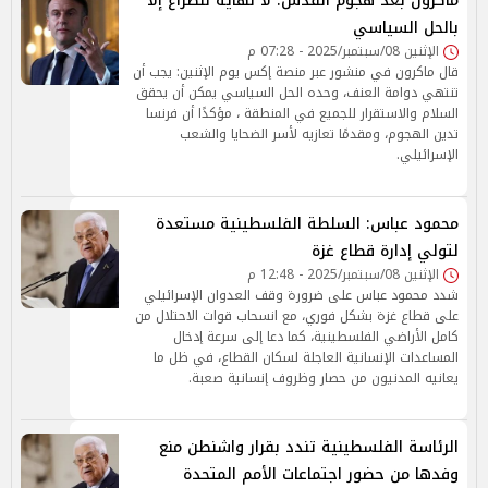
ماكرون بعد هجوم القدس: لا نهاية للصراع إلا
بالحل السياسي
الإثنين 08/سبتمبر/2025 - 07:28 م
قال ماكرون في منشور عبر منصة إكس يوم الإثنين: يجب أن
تنتهي دوامة العنف، وحده الحل السياسي يمكن أن يحقق
السلام والاستقرار للجميع في المنطقة ، مؤكدًا أن فرنسا
تدين الهجوم، ومقدمًا تعازيه لأسر الضحايا والشعب
الإسرائيلي.
محمود عباس: السلطة الفلسطينية مستعدة
لتولي إدارة قطاع غزة
الإثنين 08/سبتمبر/2025 - 12:48 م
شدد محمود عباس على ضرورة وقف العدوان الإسرائيلي
على قطاع غزة بشكل فوري، مع انسحاب قوات الاحتلال من
كامل الأراضي الفلسطينية، كما دعا إلى سرعة إدخال
المساعدات الإنسانية العاجلة لسكان القطاع، في ظل ما
يعانيه المدنيون من حصار وظروف إنسانية صعبة.
الرئاسة الفلسطينية تندد بقرار واشنطن منع
وفدها من حضور اجتماعات الأمم المتحدة