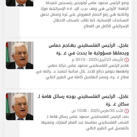
وضع الرئيس محمود عباس أولويتين رئيسيتين للمرحلة
الراهنة؛ الأولى هي وقف حر.ب الإبـ. ادة الإسرائيلية فورًا،
والثانية هي رفع الحصار المفروض على غزة وضمان تدفق
المساعدات الإنسانية. كما طالب بانسحاب الاحتلال
الإسرائيلي الكامل من القطاع.
عاجل.. الرئيس الفلسطيني يهـاجم حماس
ويحملها مسؤولية ما يحدث في غـ ـزة
الأربعاء 23/أبريل/2025 - 03:10 م
هاجم الرئيس الفلسطيني محمود عباس حركة حماس
واتهمها بتوفير ذرائع للاحتـ ـلال مجانية لتنفيذ جـ ـرائمه في
قطاع غـ ـزة، وننشر التفاصيل كاملة في التقرير التالي.
عاجل.. الرئيس الفلسطيني يوجه رسائل هامة لـ
سكان غـ ـزة
الأحد 30/مارس/2025 - 10:08 ص
بعث الرئيس الفلسطيني محمود عباس رسائل هامة لـ
الشعب الفلسطيني بمناسبة عيد الفطر المبارك، وننشرها
بالتفصيل في التقرير التالي.