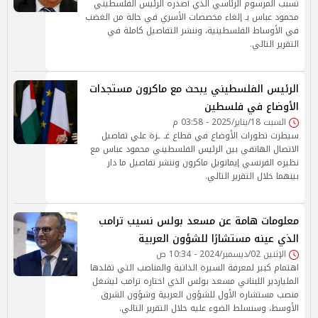
تسبب المرسوم الرئاسي الذي أصدره الرئيس الفلسطيني
محمود عباس بـ إلغاء مخصصات الأسري في حالة من الغضب
في الأوساط الفلسطينية، وننشر التفاصيل كاملة في
التقرير التالي.
الرئيس الفلسطيني يبحث مع ماكرون مستجدات
الأوضاع في فلسطين
السبت 18/يناير/2025 - 03:58 م
سيطرت تطورات الأوضاع في قطاع غـ ـزة علي تفاصيل
الاتصال الهاتفي بين الرئيس الفلسطيني محمود عباس مع
نظيره الفرنسي إيمانويل ماكرون وننشر تفاصيل ما دار
بينهما خلال التقرير التالي.
معلومات هامة عن مسعد بولس نسيب ترامب
الذي عينه مستشارًا للشؤون العربية
الإثنين 02/ديسمبر/2024 - 10:34 ص
اهتمام كبير لمعرفة السيرة الذاتية والمناصب التي تقلدها
الملياردير اللبناني مسعد بولس الذي اختاره ترامب ليشغل
منصب مستشاره الأول للشؤون العربية وشؤون الشرق
الأوسط، وسنسلط الضوء عليه خلال التقرير التالي.