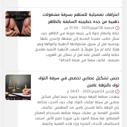
اعترافات تفصيلية للمتهم بسرقة مشغولات
ذهبية من جدة خطيبته السابقة بالظاهر
الجمعة 28/فبراير/2025 - 01:50 ص
خيانة وانتقام تحولا إلى جريمة مروعة في الظاهر، حيث
تسلل خطيب حفيدة الضحية إلى شقتها، واعتدى عليها
بوحشية قبل أن يسرق مشغولاتها الذهبية وأموالها ويفر
هاربًا. لكنه لم ينجُ طويلاً، إذ كشفت الأجهزة الأمنية تفاصيل
خطته وألقت القبض عليه قبل أن يتمكن من الهروب
بغنيمته.. فكيف سقط في قبضة العدالة؟
حبس تشكيل عصابي تخصص في سرقة التوك
توك بالنزهة عامين
الإثنين 24/فبراير/2025 - 04:47 م
شهدت منطقة النزهة جريمة مثيرة حينما تمكن تشكيل
عصابي من سرقة مركبات التوك توك، حيث أصدرت محكمة
جنح النزهة حكمًا بالسجن عامين ضد المتهمين. تتكشف
تفاصيل القضية عن عمليات سرقة منظمة باستخدام المفتاح
المصطنع، مما يسلط الضوء على ضرورة تعزيز الأمن. استعد
لاستكشاف الأحداث المثيرة وراء هذه القضية وكيفية