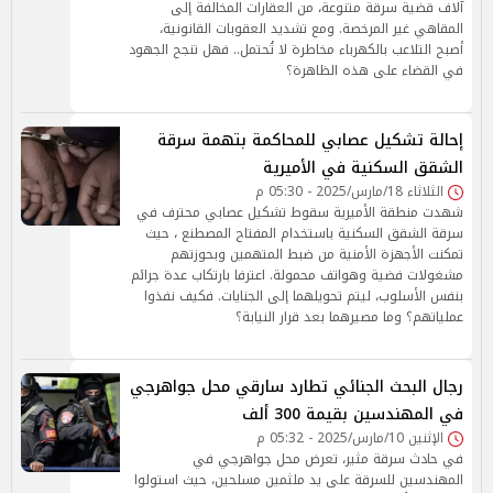
آلاف قضية سرقة متنوعة، من العقارات المخالفة إلى
المقاهي غير المرخصة. ومع تشديد العقوبات القانونية،
أصبح التلاعب بالكهرباء مخاطرة لا تُحتمل.. فهل تنجح الجهود
في القضاء على هذه الظاهرة؟
إحالة تشكيل عصابي للمحاكمة بتهمة سرقة
الشقق السكنية في الأميرية
الثلاثاء 18/مارس/2025 - 05:30 م
شهدت منطقة الأميرية سقوط تشكيل عصابي محترف في
سرقة الشقق السكنية باستخدام المفتاح المصطنع ، حيث
تمكنت الأجهزة الأمنية من ضبط المتهمين وبحوزتهم
مشغولات فضية وهواتف محمولة. اعترفا بارتكاب عدة جرائم
بنفس الأسلوب، ليتم تحويلهما إلى الجنايات. فكيف نفذوا
عملياتهم؟ وما مصيرهما بعد قرار النيابة؟
رجال البحث الجنائي تطارد سارقي محل جواهرجي
في المهندسين بقيمة 300 ألف
الإثنين 10/مارس/2025 - 05:32 م
في حادث سرقة مثير، تعرض محل جواهرجي في
المهندسين للسرقة على يد ملثمين مسلحين، حيث استولوا