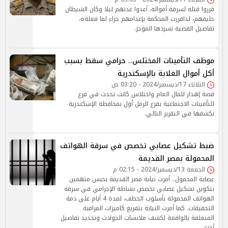
قرروا قتله لسرقة أمواله، أعدوا عدتهم ليلا وكان الشيطان
حليفهم، لذاقررت المحكمة بإعدامهم جزاء لما فعلةه،
تفاصيل القضية تسردها الموجز.
موظف التأمينات المختلس.. حرامي سقط بسبب
أكل أموال الغلابة بالإسكندرية
الثلاثاء 17/ديسمبر/2024 - 03:20 ص
قصة إهدار للمال العام واختلاس كانت تحدث في فرع
للتأمينات الاجتماعية بفرع الرمل أول بمحافظة الإسكندرية
نكشفها في التقرير التالي.
ضبط تشكيل عصابي تخصص في سرقة الهواتف
المحمولة بمصر القديمة
الجمعة 13/ديسمبر/2024 - 02:15 م
عصابة المحمول.. أمرت نيابة مصر القديمة بحبس متهمين
بتكوين تشكيل عصابي تخصص نشاطه الإجرامي في سرقة
الهواتف المحمولة بأسلوب الخطف، لمدة 4 أيام على ذمة
التحقيقات. كما أمرت النيابة بتفريغ كاميرات المراقبة
المتعلقة بالواقعة لكشف ملابسات الحوادث وتحديد تفاصيل
أخرى.