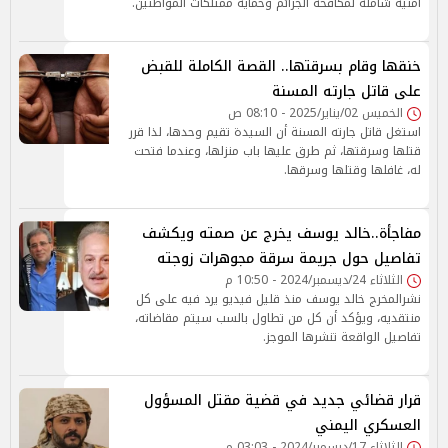
أمنية شاملة لمكافحة الجرائم وحماية ممتلكات المواطنين.
خنقها وقام بسرقتها.. القصة الكاملة للقبض
على قاتل جارته المسنة
الخميس 02/يناير/2025 - 08:10 ص
استغل قاتل جارته المسنة أن السيدة تقيم وحدها، لذا قرر
قتلها وسرقتها، ثم طرق عليها باب منزلها، وعندما فتحت
له، غافلها وقتلها وسرقها.
مفاجأة..خالد يوسف يخرج عن صمته ويكشف
تفاصيل حول جريمة سرقة مجوهرات زوجته
الثلاثاء 24/ديسمبر/2024 - 10:50 م
نشرالمخرج خالد يوسف منذ قليل فيديو يرد فيه على كل
منتقديه، ويؤكد أن كل من تطاول بالسب سيتم مقاضاته،
تفاصيل الواقعة تنشرها الموجز.
قرار قضائي جديد في قضية مقتل المسؤول
العسكري اليمني
الثلاثاء 17/ديسمبر/2024 - 03:03 م