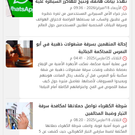
تهدد بيانات هاتفك وتتيح للهاكرز السيطرة عليه
الأربعاء 18/فبراير/2026 - 09:36 م
حذر خبراء الأمن السيبراني المستخدمين من ثغرة خطيرة
في تطبيق واتساب، قد يستغلها القراصنة لاختراق الهواتف
وسرقة البيانات الشخصية لملايين المستخدمين حول العالم
إحالة المتهمين بسرقة مشغولات ذهبية في أبو
النمرس للمحاكمة الجنائية
الثلاثاء 25/مارس/2025 - 04:41 م
في عملية أمنية محكمة، تمكنت الأجهزة الأمنية من الإيقاع
بعصابة خططت ونفذت سرقة مشغولات ذهبية من شقة
سكنية بأبو النمرس، قبل أن يكشف رجال المباحث هويتهم
ويعيدوا المسروقات لأصحابها. تفاصيل مثيرة حول كيف
سقط اللصوص في الفخ، واعترافاتهم الكاملة أمام النيابة!
شرطة الكهرباء تواصل حملاتها لمكافحة سرقة
التيار وضبط المخالفين
الثلاثاء 18/مارس/2025 - 08:20 م
في ضربة أمنية قوية، واصلت شرطة الكهرباء حملاتها
المكثفة لضبط سارقي التيار الكهربائي، حيث كشفت عن 5