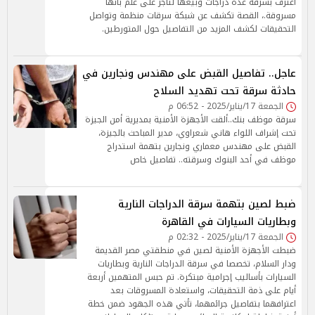
اعترف بسرقة عدة دراجات وبيعها لتاجر على علم بأنها
مسروقة.، القصة تكشف عن شبكة سرقات منظمة وتواصل
التحقيقات لكشف المزيد من التفاصيل حول المتورطين.
عاجل.. تفاصيل القبض على مهندس ونجارين في
حادثة سرقة تحت تهديد السلاح
الجمعة 17/يناير/2025 - 06:52 م
سرقة موظف بنك..ألقت الأجهزة الأمنية بمديرية أمن الجيزة
تحت إشراف اللواء هاني شعراوي، مدير المباحث بالجيزة،
القبض على مهندس معماري ونجارين بتهمة استدراج
موظف في أحد البنوك وسرقته.. تفاصيل خاص
ضبط لصين بتهمة سرقة الدراجات النارية
وبطاريات السيارات في القاهرة
الجمعة 17/يناير/2025 - 02:32 م
ضبطت الأجهزة الأمنية لصين في منطقتي مصر القديمة
ودار السلام، تخصصا في سرقة الدراجات النارية وبطاريات
السيارات بأساليب إجرامية مبتكرة. تم حبس المتهمين أربعة
أيام على ذمة التحقيقات، واستعادة المسروقات بعد
اعترافهما بتفاصيل جرائمهما، تأتي هذه الجهود ضمن خطة