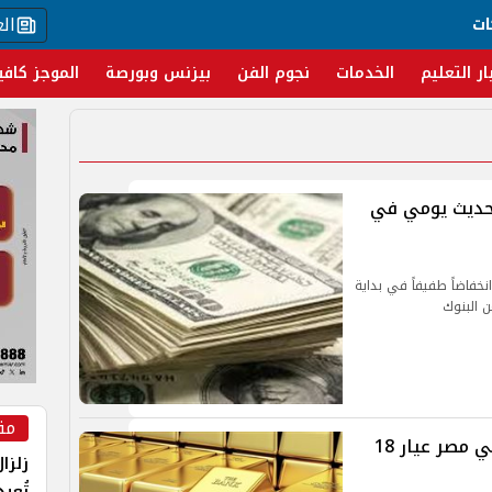
ال
ات
ار التعليم
الخدمات
نجوم الفن
بيزنس وبورصة
الموجز كافي
لثلاثاء 3 سبتمبر تحديث يومي في
خفاضاً طفيفاً في بداية
ن البنوك
مق
سعر الذهب اليوم الثلاثاء 3 سبتمبر في مصر عيار 18
زلزا
تُعي