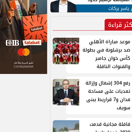
ن القومي العربي
 ياسر بركات
كثر قراءة
موعد مباراة الأهلي
ضد برشلونة في بطولة
كأس خوان جامبر
والقنوات الناقلة
رفع 304 إشغال وإزالة
تعديات على مساحة
فدان و7 قراريط ببنى
سويف
قافلة مجانية قدمت