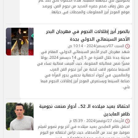
بالتوفيق في حياتهما المقبلة. هذه الخطوة تأتي بعد عام
من حفل زفاف ضخم حضره العديد من نجوم الفن، ويرصد
موقع الموجز أبرز المعلومات والمحطات في حياتها.
بالصور أبرز إطلالات النجوم في مهرجان البحر
الأحمر السينمائي الدولي بجدة
السبت 07/ديسمبر/2024 - 10:14 ص
شهد مهرجان البحر الأحمر السينمائي الدولي، المقام في
مدينة جدة خلال الفترة من 5 إلى 14 ديسمبر 2024، يومًا
مميزًا ضمن فعالياته المتنوعة، حيث أُقيمت فعالية نساء في
السينما بحضور لافت لنخبة من أبرز نجوم الفن العرب
والعالميين، في أجواء احتفالية تحتفي بدور المرأة في
صناعة السينما ويستعرض الموجز أبرز إطلالات النجوم فيما
يلي.
احتفالا بعيد ميلاده الـ 52.. أدوار صنعت نجومية
ظافر العابدين
الأربعاء 27/نوفمبر/2024 - 05:39 م
احتفل ظافر العابدين بعيد ميلاده في آخر يوم تصوير لفيلم
صوفيا، مع عدد من الأصدقاء، حيث تزامن احتفاله مع اليوم