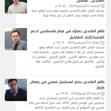
العابدين.. تفاصيل
الجمعة 13/سبتمبر/2024 - 01:42 م
يستعد الفنان ظافر العابدين لتصوير فيلم جديد أطلق عليه
صناعه اسم صوفيا، ومن المقرر أن يتم عرضه قريباً.
ظافر العابدين يشارك في فيلم فلسطيني لدعم
القضية|إليك التفاصيل
الثلاثاء 13/أغسطس/2024 - 07:13 م
يستعد الفنان ظافر العابدين لعرض أجدد أعماله وهو
مسلسل البحث عن علا 2 بطولة هند صبري ، ياسمينا العبد ،
ندى موسي ، محمود الليثي ، طارق الإبياري ، سوسن بدر ،
وآخرين ، والعمل من إخراج هادي الباجوري ، وتأليف مها
الوزيري.
ظافر العابدين يحضر لمسلسل شعبي في رمضان
2025
الجمعة 28/يونيو/2024 - 10:29 ص
بدأ الفنان ظافر العابدين في التحضير لمسلسل جديد
سيعرض في موسم رمضان 2025 حيث تدور أحداثه في إطار
شعبي من المتوقع أن يتم الكشف عن التفاصيل الكاملة