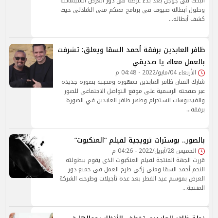
البحث فى جوجل بعد بدء عرضه في دور العرض السينمائية
وحلول أبطاله ضيوف في برنامج معكم منى الشاذلى حيث
كشف أبطاله…
ظافر العابدين برفقة أحمد السقا ويعلق: تشرفت
بالعمل معاك يا صديقي
الأربعاء 04/مايو/2022 - 04:48 م
شارك الفنان ظافر العابدين جمهوره ومحبيه بصورة جديدة
عبر صفحته الرسمية على موقع التواصل الاجتماعي للصور
والفيديوهات انستجرام وظهر ظافر العابدين في الصورة
برفقة…
بالصور.. بوسترات ترويجية لفيلم ”العنكبوت”
الخميس 28/أبريل/2022 - 04:26 م
قررت الجهة المنتجة لفيلم العنكبوت الذى يقوم ببطولته
النجم أحمد السقا ومنى زكي طرح العمل فى جميع دور
العرض بموسم عيد الفطر بعد عدة تأجيلات وطرحت الشركة
المنتجة…