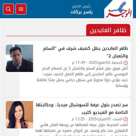
رئيس التحرير
ياسر بركات
ظافر العابدين
ظافر العابدين يطل كضيف شرف في "السلم
والثعبان 2"
الجمعة 02/مايو/2025 - 11:49 م
أعلن فريق عمل فيلم السلم والثعبان 2 عن انضمام النجم
التونسي ظافر العابدين إلى طاقم العمل كضيف شرف،
حيث يؤدي دورًا محوريًا في سياق درامي يحمل بعدًا عاطفيًا
وإنسانيًا
سر تصدر بتول عرفة للسوشيال ميديا.. وحكايتها
الخاصة مع الفيديو كليب
السبت 01/فبراير/2025 - 12:25 م
أعلنت المخرجة بتول عرفة انفصالها عن زوجها الفنان هاني
الطمباري بعد عام ونصف من الزواج، معبرة عن تمنياتها لهما