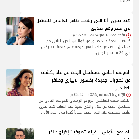
حصلها.
هند صبري: أنا اللي رشحت ظافر العابدين للتمثيل
في مصر وهو صديق
الأحد 22/سبتمبر/2024 - 08:56 م
كشفت النجمة هند صبري عن كواليس الجزء الثاني من
مسلسل البحث عن علا ، المقرر عرضه على منصة نتفليكس
في 26 سبتمبر الجاري.
الموسم الثاني لمسلسل البحث عن علا يكشف
عن تطورات جديدة بظهور الابياري وظافر
العابدين
الإثنين 16/سبتمبر/2024 - 05:42 م
أطلقت منصة نتفلكس البرومو الرسمي للموسم الثاني من
مسلسل البحث عن علا ، والذي تعود فيه الفنانة هند صبري
لتأدية شخصية علا، التي لاقت إعجاباً كبيراً في الجزء الأول
الملامح الأولى لـ فيلم "صوفيا" إخراج ظافر