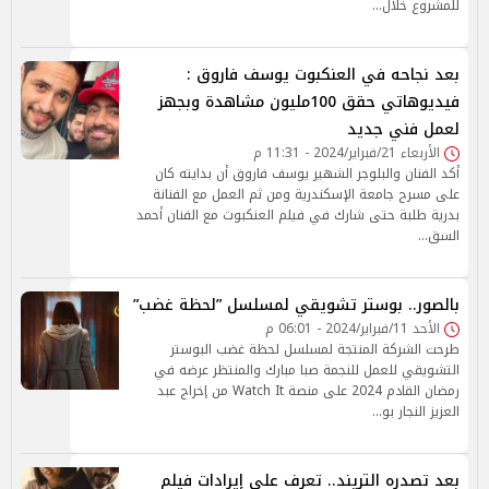
للمشروع خلال…
بعد نجاحه في العنكبوت يوسف فاروق :
فيديوهاتي حقق 100مليون مشاهدة وبجهز
لعمل فني جديد
الأربعاء 21/فبراير/2024 - 11:31 م
أكد الفنان والبلوجر الشهير يوسف فاروق أن بدايته كان
على مسرح جامعة الإسكندرية ومن ثم العمل مع الفنانة
بدرية طلبة حتى شارك في فيلم العنكبوت مع الفنان أحمد
السق…
بالصور.. بوستر تشويقي لمسلسل ”لحظة غضب”
الأحد 11/فبراير/2024 - 06:01 م
طرحت الشركة المنتجة لمسلسل لحظة غضب البوستر
التشويقي للعمل للنجمة صبا مبارك والمنتظر عرضه في
رمضان القادم 2024 على منصة Watch It من إخراج عبد
العزيز النجار بو…
بعد تصدره التريند.. تعرف على إيرادات فيلم