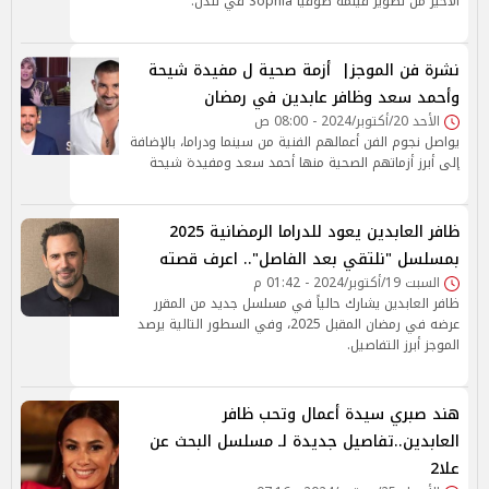
الأخير من تصوير فيلمه صوفيا Sophia في لندن.
نشرة فن الموجز| أزمة صحية ل مفيدة شيحة
وأحمد سعد وظافر عابدين في رمضان
الأحد 20/أكتوبر/2024 - 08:00 ص
يواصل نجوم الفن أعمالهم الفنية من سينما ودراما، بالإضافة
إلى أبرز أزماتهم الصحية منها أحمد سعد ومفيدة شيحة
ظافر العابدين يعود للدراما الرمضانية 2025
بمسلسل "نلتقي بعد الفاصل".. اعرف قصته
السبت 19/أكتوبر/2024 - 01:42 م
ظافر العابدين يشارك حالياً في مسلسل جديد من المقرر
عرضه في رمضان المقبل 2025، وفي السطور التالية يرصد
الموجز أبرز التفاصيل.
هند صبري سيدة أعمال وتحب ظافر
العابدين..تفاصيل جديدة لـ مسلسل البحث عن
علا2