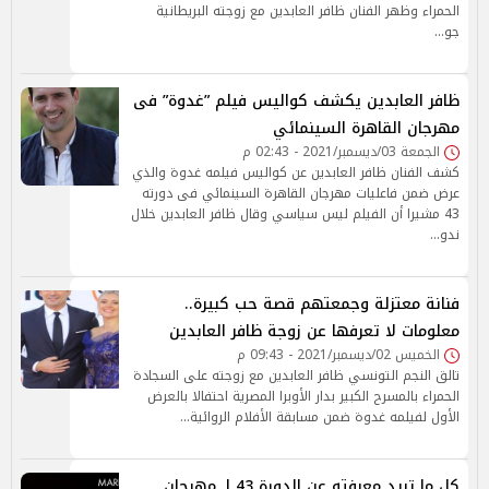
الحمراء وظهر الفنان ظافر العابدين مع زوجته البريطانية
جو…
ظافر العابدين يكشف كواليس فيلم ”غدوة” فى
مهرجان القاهرة السينمائي
الجمعة 03/ديسمبر/2021 - 02:43 م
كشف الفنان ظافر العابدين عن كواليس فيلمه غدوة والذي
عرض ضمن فاعليات مهرجان القاهرة السينمائي فى دورته
43 مشيرا أن الفيلم ليس سياسي وقال ظافر العابدين خلال
ندو…
فنانة معتزلة وجمعتهم قصة حب كبيرة..
معلومات لا تعرفها عن زوجة ظافر العابدين
الخميس 02/ديسمبر/2021 - 09:43 م
تالق النجم التونسي ظافر العابدين مع زوجته على السجادة
الحمراء بالمسرح الكبير بدار الأوبرا المصرية احتفالا بالعرض
الأول لفيلمه غدوة ضمن مسابقة الأفلام الروائية…
كل ما تريد معرفته عن الدورة 43 لـ مهرجان