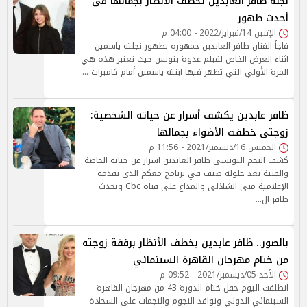
نجلة ظافر العابدين تخطف الأنظار بجمالها فى
أحدث ظهور
الإثنين 14/فبراير/2022 - 04:00 م
فاجأ الفنان ظافر العابدين جمهوره بظهور نجلته ياسمين
اثناء العرض الخاص لفيلم غدوة بتونس حيث تعتبر هذه هي
المرة الأولي التي تظهر فيها ابنته ياسمين أمام كاميرات …
ظافر عابدين يكشف أسرار عن حياته الشخصية:
زوجتى خطفت الأضواء بجمالها
الخميس 16/ديسمبر/2021 - 11:56 م
كشف النجم التونسى ظافر العابدين اسرار عن حياته الخاصة
والفنية بعد حلوله ضيف في برنامج معكم الذى تقدمه
الإعلامية منى الشاذلى والمذاع على قناة Cbc وتحدث
ظافر ال…
بالصور.. ظافر عابدين يخطف الأنظار برفقة زوجته
من ختام مهرجان القاهرة السينمائي
الأحد 05/ديسمبر/2021 - 09:52 م
انطلقت اليوم حفل ختام الدورة 43 من مهرجان القاهرة
السينمائي الدولي وتوافد النجوم والنجمات على السجادة