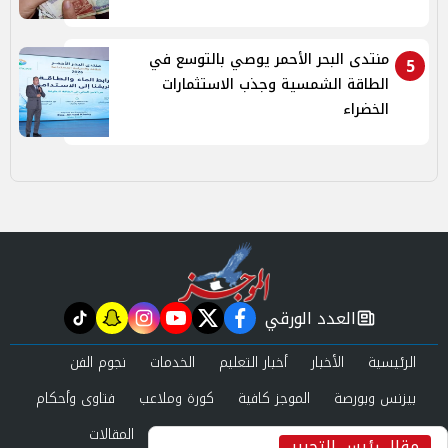
منتدى البحر الأحمر يوصي بالتوسع في
5
الطاقة الشمسية وجذب الاستثمارات
الخضراء
العدد الورقي
tiktok
snapchat
instagram
youtube
twitter
facebook
newspaper
الرئيسية
الأخبار
أخبار التعليم
الخدمات
نجوم الفن
بيزنس وبورصة
الموجز كافية
كورة وملاعب
فتاوى وأحكام
صحة وجمال
عرب وعالم
حوادث ومحاكم
المقالات
مقال رئيس التحرير