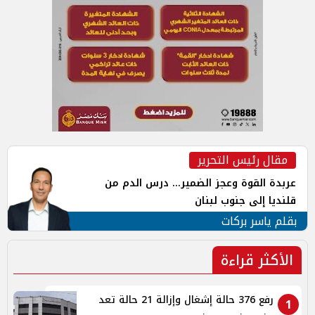
مقال رئيس التحرير
عربدة القوة وعجز الضمير... درس الدم من
قلنديا إلى جنوب لبنان
بقلم ياسر بركات
الأكثر قراءة
رفع 376 حالة إشغال وإزالة 21 حالة تعد
1