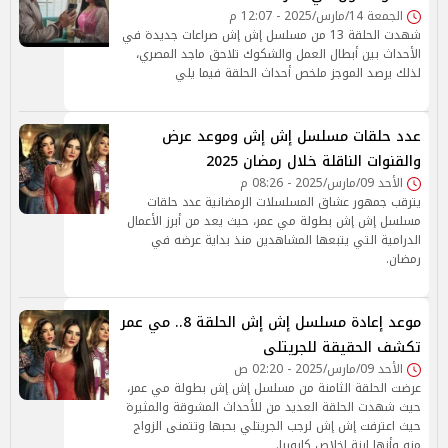
الجمعة 14/مارس/2025 - 12:07 م
شهدت الحلقة 13 من مسلسل إش إش صراعات جديدة في
الأحداث بين أبطال العمل والشكوك تلاحق ماجد المصري،
لذلك يرصد الموجز ملخص أحداث الحلقة فيما يلي
عدد حلقات مسلسل إش إش وموعد عرض
والقنوات الناقلة خلال رمضان 2025
الأحد 09/مارس/2025 - 08:26 م
يترقب جمهور عشاق المسلسلات الرمضانية عدد حلقات
مسلسل إش إش بطولة مي عمر، حيث يعد من أبرز الأعمال
الدرامية التي يتبعها المشاهدين منذ بداية عرضه في
رمضان.
موعد إعادة مسلسل إش إش الحلقة 8.. مي عمر
تكشف الحقيقة للجريتلى
الأحد 09/مارس/2025 - 02:20 ص
عرضت الحلقة الثامنة من مسلسل إش إش بطولة مي عمر،
حيث شهدت الحلقة العديد من للأحداث المشوقة والمثيرة
حيث اعترفت إش إش لرجب الجريتلي بحبها وتتمنى الزواج
منه وأنها ابنة إخلاص كابوريا.