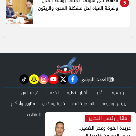
محافظ بنى سويف: تكليف رؤساء المدن
5
وشركة المياه لحل مشكلة العجرة والزيتون
العدد الورقي
tiktok
snapchat
instagram
youtube
twitter
facebook
newspaper
الرئيسية
الأخبار
أخبار التعليم
الخدمات
نجوم الفن
بيزنس وبورصة
الموجز كافية
كورة وملاعب
فتاوى وأحكام
صحة وجمال
عرب وعالم
حوادث ومحاكم
المقالات
مقال رئيس التحرير
inst
العدد الورقي
عربدة القوة وعجز الضمير...
درس الدم من قلنديا إلى