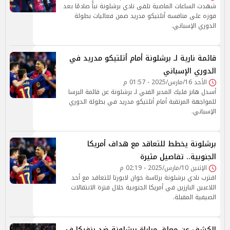
شهدت الساعات الماضية تلقى نادي برشلونة نبأً صادمًا بعد
فوزه على منافسه أتلتيكو مدريد ضمن فعاليات بطولة
الدوري الإسباني.
قائمة نارية لـ برشلونة أمام أتلتيكو مدريد في
الدوري الإسباني
الأحد 16/مارس/2025 - 01:57 م
أسدل هانز فليك المدير الفني لـ برشلونة عن قائمة البرسا
للمواجهة المرتقبة أمام أتلتيكو مدريد في بطولة الدوري
الإسباني.
برشلونة يخطط للتعاقد مع هداف أمريكا
الجنوبية.. تفاصيل مثيرة
الإثنين 10/مارس/2025 - 02:19 م
اقترب نادي برشلونة برئاسة خوان لابورتا للتعاقد مع أحد
اللاعبين البارزين في أمريكا الجنوبية خلال فترة الانتقالات
الصيفية المقبلة.
الكشف عن معلق مباراة برشلونة ضد بنفيكا في