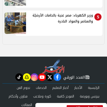
وزير الكهرباء: مصر غنية بالخامات الأرضيّة
5
والعناصر والمواد النادرة
العدد الورقي
tiktok
snapchat
instagram
youtube
twitter
facebook
newspaper
الرئيسية
الأخبار
أخبار التعليم
الخدمات
نجوم الفن
بيزنس وبورصة
الموجز كافية
كورة وملاعب
فتاوى وأحكام
صحة وجمال
عرب وعالم
حوادث ومحاكم
المقالات