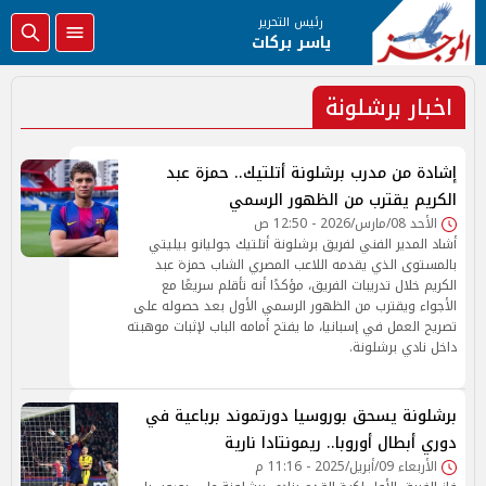
رئيس التحرير
ياسر بركات
اخبار برشلونة
إشادة من مدرب برشلونة أتلتيك.. حمزة عبد
الكريم يقترب من الظهور الرسمي
الأحد 08/مارس/2026 - 12:50 ص
أشاد المدير الفني لفريق برشلونة أتلتيك جوليانو بيليتي
بالمستوى الذي يقدمه اللاعب المصري الشاب حمزة عبد
الكريم خلال تدريبات الفريق، مؤكدًا أنه تأقلم سريعًا مع
الأجواء ويقترب من الظهور الرسمي الأول بعد حصوله على
تصريح العمل في إسبانيا، ما يفتح أمامه الباب لإثبات موهبته
داخل نادي برشلونة.
برشلونة يسحق بوروسيا دورتموند برباعية في
دوري أبطال أوروبا.. ريمونتادا نارية
الأربعاء 09/أبريل/2025 - 11:16 م