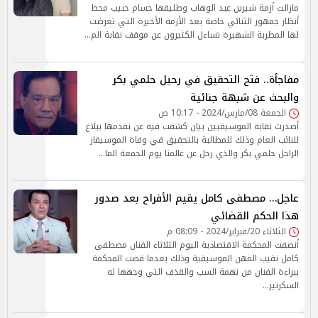
مازالت أزمة شيرين عبد الوهاب وطليقها حسام حبيب محط
أنظار جمهور الثنائي خاصة بعد الأزمة الأخيرة التي تعرضت
لها المطربة الشهيرة تساءل الكثيرون عن موقف نقابة الم…
مفاجأة.. فتح التحقيق في رحيل حلمي بكر
والبحث عن شبهة جنائية
الجمعة 08/مارس/2024 - 10:17 ص
أصدرت نقابة الموسيقيين بيان كشفت فيه عن تقدمها ببلاغ
للنائب العام وذلك للمطالبة بالتحقيق في وفاة الموسيقار
الراحل حلمي بكر والذي رحل عن عالمنا يوم الجمعة الما…
عاجل… مصطفى كامل يقيم الأفراح بعد صدور
هذا الحكم القضائي
الثلاثاء 20/فبراير/2024 - 08:09 م
أنصفت المحكمة الاقتصادية اليوم الثلاثاء الفنان مصطفى
كامل نقيب المهن الموسيقية وذلك بعدما قضت المحكمة
ببراءة الفنان من تهمة السب والقذف التي وجهها له
السكرتير…