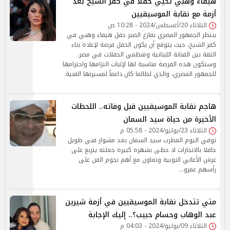
هيفاء وهبي تحيي حفلاً في كفر الشيخ بعد
أزمة مع نقابة الموسيقيين
الثلاثاء 20/أغسطس/2024 - 10:28 ص
ينتظر الجمهور المصري بفارغ الصبر حفل هيفاء وهبي في
كفر الشيخ، حيث يتوقع أن يكون الحفل فرصة لإعادة بناء
الثقة بين الفنانة اللبنانية ومنظمي الحفلات في مصر.
وستكون هذه الفرصة مناسبة لها لإثبات التزامها واحترامها
للجمهور المصري، والذي لطالما كان داعماً لمسيرتها الفنية.
هاجم نقابة الموسيقيين قبل وفاته.. اللحظات
الأخيرة من حياة سيد السمان
الثلاثاء 23/يوليو/2024 - 05:58 م
توفي اليوم المطرب سيد السمان بعد مشوار فني طويل
حافلا بالانجازات اذ حظى بشهرة كبيرة جعلته يتربع على
عرش الأغاني النوبية وتعاون مع أهم نجوم الفن على
رأسهم عمرو…
متي تتدخل نقابة الموسيقيين في أزمة شيرين
عبد الوهاب وحسام حبيب؟.. إليك الإجابة
الثلاثاء 09/يوليو/2024 - 04:03 م