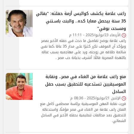
راغب علامة يكشف كواليس أزمة حفلته: "بقالي
35 سنة بيحصل معايا كده.. والبنت باسـتني
ومسحت بوقي"
الأربعاء 23/يوليو/2025 - 11:11 م
راغب علامة يوضح تفاصيل ما حدث في حفله الأخير بمصر
ويؤكد أن الموقف تكرر كثيرًا على مدار 35 عامًا ،كما نفى
شائعة طلاقه من زوجته، ورد على مهاجميه بسبب غنائه
باللهجة المصرية قائلًا: أتشرف بخيانة حب مصر .
منع راغب علامة من الغناء في مصر.. ونقابة
الموسيقيين تستدعيه للتحقيق بسبب حفل
الساحل
الإثنين 21/يوليو/2025 - 08:36 م
قررت نقابة المهن الموسيقية برئاسة مصطفى كامل منع
الفنان راغب علامة من الغناء في مصر مؤقتًا، واستدعائه
للتحقيق بعد مخالفات تنظيمية بحفله الأخير في الساحل
الشمالي.