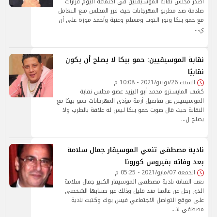
أصدر مجلس نقابة الموسيقيين فى اجتماعه اليوم قرارات
صادمة ضد مطربو المهرجانات حيث قرر المجلس منع التعامل
مع حمو بيكا ونور التوت ومسلم وعنبة وأحمد موزة على أن
ي…
نقابة الموسيقيين: حمو بيكا لا يصلح أن يكون
نقابيًا
السبت 26/يونيو/2021 - 10:08 م
كشف المايسترو محمد أبو اليزيد عضو مجلس نقابة
الموسيقيين عن تفاصيل أزمة مؤدى المهرجانات حمو بيكا مع
النقابة حيث قال صوت حمو بيكا ليس له علاقة بالطرب ولا
يصلح ل…
نادية مصطفى تنعي الموسيقار جمال سلامة
بعد وفاته بفيروس كورونا
الجمعة 07/مايو/2021 - 05:25 م
نعت الفنانة نادية مصطفى الموسيقار الكبير جمال سلامة
الذي رحل عن عالمنا منذ قليل وذلك عبر حسابها الشخصي
على موقع التواصل الاجتماعي فيس بوك وكتبت نادية
مصطفى لا…