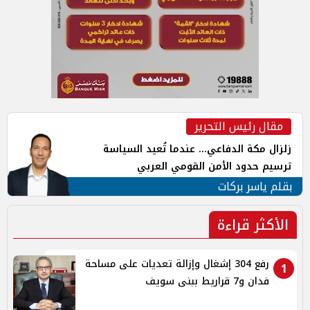
مقال رئيس التحرير
زلزال مكة الدفاعي... عندما تُعيد السياسة
ترسيم حدود الأمن القومي العربي
بقلم ياسر بركات
الأكثر قراءة
رفع 304 إشغال وإزالة تعديات على مساحة
1
فدان و7 قراريط ببنى سويف