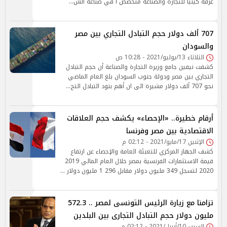
غرفة كينيا للتجارة والصناعة متخصص ا في صناعة الش…
707 ألف دولار حجم التبادل التجاري بين مصر
والسودان
الثلاثاء 13/يوليو/2021 - 10:28 ص
كشفت نيفين جامع وزيرة التجارة والصناعة أن حجم التبادل
التجاري بين مصر ودولة جنوب السودان بلغ العام الماضي
نحو 707 ألف دولار مشيرة الى ان أهم بنود التبادل التج…
أرقام خطيرة.. «الإحصاء» يكشف حجم العلاقات
الاقتصادية بين مصر وفرنسا
الإثنين 17/مايو/2021 - 02:12 م
كشف الجهاز المركزي للتعبئة العامة والإحصاء عن ارتفاع
قيمة الاستثمارات الفرنسية بمصر خلال العام المالي 2019
2020 لتسجل 349 مليون دولار مقابل 296 1 مليون دولار …
تزامنا مع زيارة الرئيس التونسى لمصر .. 572.3
مليون دولار حجم التبادل التجارى بين البلدين
السبت 10/أبريل/2021 - 02:12 م