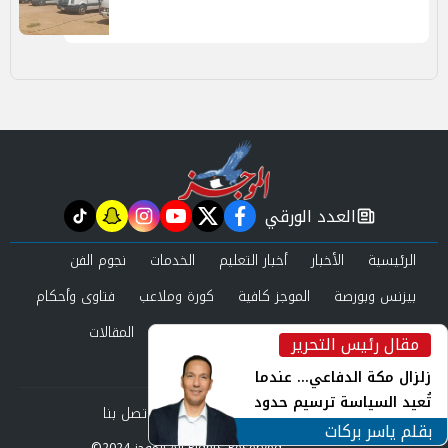
العدد الورقي
tiktok
snapchat
instagram
youtube
twitter
facebook
newspaper
الرئيسية
الأخبار
أخبار التعليم
الخدمات
نجوم الفن
بيزنس وبورصة
الموجز كافية
كورة وملاعب
فتاوى وأحكام
صحة وجمال
عرب وعالم
حوادث ومحاكم
المقالات
مقال رئيس التحرير
inst
العدد الورقي
زلزال مكة الدفاعي... عندما
تُعيد السياسة ترسيم حدود
من نحن
سياسة الخصوصية
اتصل بنا
الأمن القومي العربي
بقلم ياسر بركات