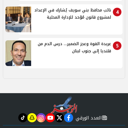
نائب محافظ بني سويف يُشارك في الإعداد
4
لمشروع قانون مُوّحد للإدارة المحلية
عربدة القوة وعجز الضمير... درس الدم من
5
قلنديا إلى جنوب لبنان
العدد الورقي
tiktok
snapchat
instagram
youtube
twitter
facebook
newspaper