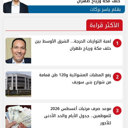
حلف مكة ورياح طهران
بقلم ياسر بركات
الأكثر قراءة
لعبة التوازنات الحرجة... الشرق الأوسط بين
1
حلف مكة ورياح طهران
رفع المطبات العشوائية و120 طن قمامة
2
من شوارع بنى سويف
موعد صرف مرتبات أغسطس 2026
3
للموظفين.. جدول الأيام والحد الأدنى
للأجور