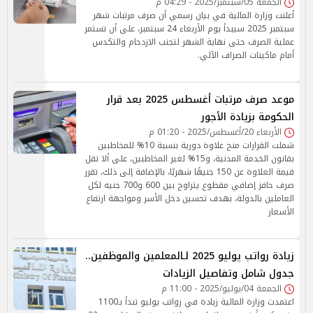
الجمعة 05/سبتمبر/2025 - 04:29 م
أعلنت وزارة المالية في بيان رسمي أن صرف مرتبات شهر
سبتمبر 2025 سيبدأ يوم الأربعاء 24 سبتمبر، على أن تستمر
عملية الصرف حتى نهاية الشهر لتجنب الازدحام والتكدس
أمام ماكينات الصراف الآلي.
موعد صرف مرتبات أغسطس 2025 بعد قرار
الحكومة بزيادة الأجور
الأربعاء 20/أغسطس/2025 - 01:20 م
شملت القرارات منح علاوة دورية بنسبة 10% للمخاطبين
بقانون الخدمة المدنية، و15% لغير المخاطبين، على ألا تقل
قيمة العلاوة عن 150 جنيهًا شهريًا، بالإضافة إلى ذلك، تقرر
صرف حافز إضافي مقطوع يتراوح بين 600 و700 جنيه لكل
العاملين بالدولة، بهدف تحسين دخل الأسر ومواجهة ارتفاع
الأسعار
زيادة رواتب يوليو 2025 لـالمعلمين والموظفين..
جدول شامل وتفاصيل الزيادات
الجمعة 04/يوليو/2025 - 11:00 م
اعتمدت وزارة المالية زيادة في رواتب يوليو تبدأ بـ1100