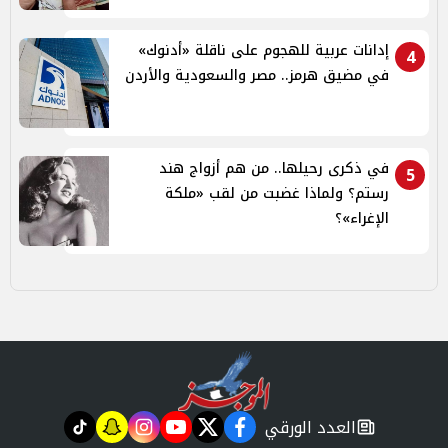
إدانات عربية للهجوم على ناقلة «أدنوك»
4
في مضيق هرمز.. مصر والسعودية والأردن
في ذكرى رحيلها.. من هم أزواج هند
5
رستم؟ ولماذا غضبت من لقب «ملكة
الإغراء»؟
العدد الورقي
tiktok
snapchat
instagram
youtube
twitter
facebook
newspaper