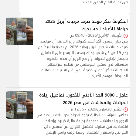
في بداية العام المالي الجديد.
الحكومة تبكر موعد صرف مرتبات أبريل 2026
مراعاة للأعياد المسيحية
الأربعاء 01/أبريل/2026 - 09:40 ص
في بيان رسمي، أكد أحمد كجوك، وزير المالية، أن مواعيد
صرف مرتبات شهري أبريل ومايو 2026 تم تعديلها لتبدأ من
يوم 19 من كل شهر، وذلك بهدف التيسير على العاملين
بالجهاز الإداري للدولة. وأوضح الوزير أن هذه الخطوة
ستسهم في تمكين الموظفين من تنظيم ميزانيتهم
الشهرية بشكل أفضل، خصوصًا في ظل الالتزامات المالية
المرتبطة بموسم الأعياد.
عاجل.. 9000 الحد الأدني للأجور.. تفاصيل زيادة
المرتبات والمعاشات في مصر 2026
الإثنين 30/مارس/2026 - 12:56 م
تعكس المؤشرات الحالية توجه الدولة نحو زيادة تاريخية في
الأجور والمعاشات، مدعومة بحزمة مالية كبيرة وإصلاحات
اقتصادية، في محاولة لتحقيق التوازن بين تحسين دخل
المواطن واستقرار الاقتصاد، وسط ترقب واسع للإعلان